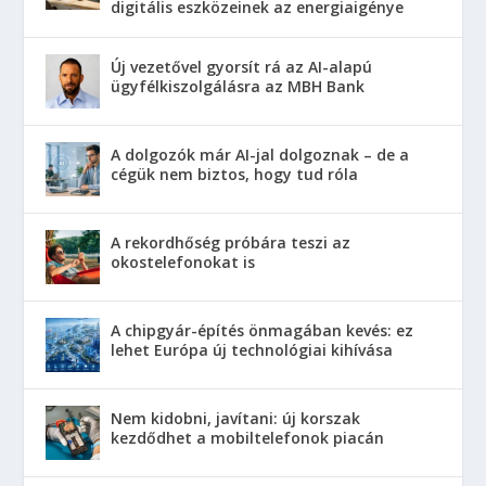
digitális eszközeinek az energiaigénye
Új vezetővel gyorsít rá az AI-alapú
ügyfélkiszolgálásra az MBH Bank
A dolgozók már AI-jal dolgoznak – de a
cégük nem biztos, hogy tud róla
A rekordhőség próbára teszi az
okostelefonokat is
A chipgyár-építés önmagában kevés: ez
lehet Európa új technológiai kihívása
Nem kidobni, javítani: új korszak
kezdődhet a mobiltelefonok piacán