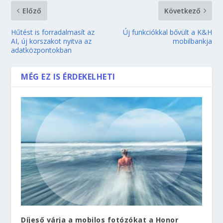
Előző
Következő
Hűtést is forradalmasít az
Új funkciókkal bővült a K&H
AI, új korszakot nyitva az
mobilbankja
adatközpontokban
MÉG EZ IS ÉRDEKELHETI
Díjeső várja a mobilos fotózókat a Honor