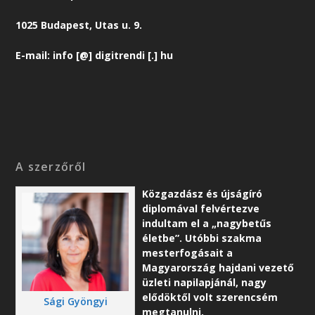
1025 Budapest, Utas u. 9.
E-mail: info [@] digitrendi [.] hu
A szerzőről
Közgazdász és újságíró
diplomával felvértezve
indultam el a „nagybetűs
életbe”. Utóbbi szakma
mesterfogásait a
Magyarország hajdani vezető
üzleti napilapjánál, nagy
elődöktől volt szerencsém
Sági Gyöngyi
megtanulni.