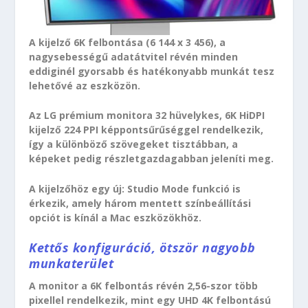
A kijelző 6K felbontása (6 144 x 3 456), a
nagysebességű adatátvitel révén minden
eddiginél gyorsabb és hatékonyabb munkát tesz
lehetővé az eszközön.
Az LG prémium monitora 32 hüvelykes, 6K HiDPI
kijelző 224 PPI képpontsűrűséggel rendelkezik,
így a különböző szövegeket tisztábban, a
képeket pedig részletgazdagabban jeleníti meg.
A kijelzőhöz egy új: Studio Mode funkció is
érkezik, amely három mentett színbeállítási
opciót is kínál a Mac eszközökhöz.
Kettős konfiguráció, ötször nagyobb
munkaterület
A monitor a 6K felbontás révén 2,56-szor több
pixellel rendelkezik, mint egy UHD 4K felbontású