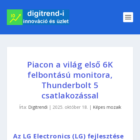
Piacon a világ első 6K
felbontású monitora,
Thunderbolt 5
csatlakozással
Írta:
Digitrendi
|
2025. október 18.
|
Képes mozaik
Az LG Electronics (LG) fejlesztése