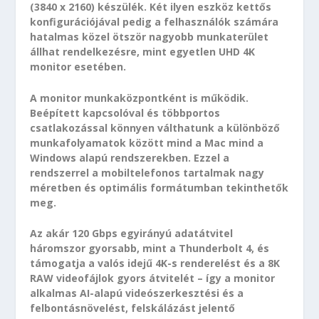
(3840 x 2160) készülék. Két ilyen eszköz kettős
konfigurációjával pedig a felhasználók számára
hatalmas közel ötször nagyobb munkaterület
állhat rendelkezésre, mint egyetlen UHD 4K
monitor esetében.
A monitor munkaközpontként is működik.
Beépített kapcsolóval és többportos
csatlakozással könnyen válthatunk a különböző
munkafolyamatok között mind a Mac mind a
Windows alapú rendszerekben. Ezzel a
rendszerrel a mobiltelefonos tartalmak nagy
méretben és optimális formátumban tekinthetők
meg.
Az akár 120 Gbps egyirányú adatátvitel
háromszor gyorsabb, mint a Thunderbolt 4, és
támogatja a valós idejű 4K-s renderelést és a 8K
RAW videofájlok gyors átvitelét – így a monitor
alkalmas AI-alapú videószerkesztési és a
felbontásnövelést, felskálázást jelentő