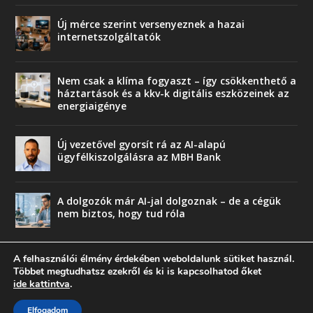
Új mérce szerint versenyeznek a hazai
internetszolgáltatók
Nem csak a klíma fogyaszt – így csökkenthető a
háztartások és a kkv-k digitális eszközeinek az
energiaigénye
Új vezetővel gyorsít rá az AI-alapú
ügyfélkiszolgálásra az MBH Bank
A dolgozók már AI-jal dolgoznak – de a cégük
nem biztos, hogy tud róla
A felhasználói élmény érdekében weboldalunk sütiket használ.
Többet megtudhatsz ezekről és ki is kapcsolhatod őket
ide kattintva
.
© copyright 2018 Press-Comp Bt.
Elfogadom