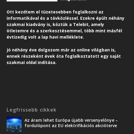
Ott kezdtem el tüzetesebben foglalkozni az
informatikával és a távközléssel. Ezekre épült néhány
szakmai kiadvány is, köztük a Telebit, amely
ötletemre és a szerkesztésemmel, több mint másfél
évtizedig volt a lap havi melléklete.
Jó néhány éve dolgozom már az online világban is,
ennek részeként é
vek óta foglalkoztatott egy saját
szakmai oldal indítása.
Legfrissebb cikkek
Az áram lehet Európa újabb versenyelőnye –
fordulópont az EU elektrifikációs akcióterve