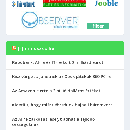
[-] minuszos.hu
Rabobank: AI-ra és IT-re költ 2 milliárd eurót
Kiszivárgott: jöhetnek az Xbox játékok 360 PC-re
Az Amazon elérte a 3 billió dolláros értéket
Kiderült, hogy miért ébredünk hajnali háromkor?
Az AI felzárkózási esélyt adhat a fejlődő
országoknak