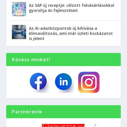
Az SAP új receptje: célzott felvásárlásokkal
gyorsítja AI-fejlesztéseit
Az AI-adatközpontok új kihívása a
klímaváltozás, ami már üzleti kockázatot
is jelent
Kövess minket!
Partnereink