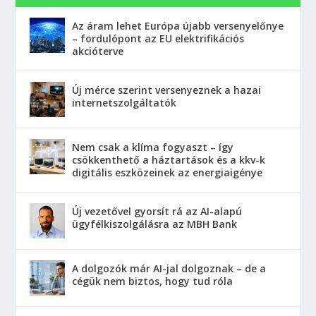
Az áram lehet Európa újabb versenyelőnye
– fordulópont az EU elektrifikációs
akcióterve
Új mérce szerint versenyeznek a hazai
internetszolgáltatók
Nem csak a klíma fogyaszt – így
csökkenthető a háztartások és a kkv-k
digitális eszközeinek az energiaigénye
Új vezetővel gyorsít rá az AI-alapú
ügyfélkiszolgálásra az MBH Bank
A dolgozók már AI-jal dolgoznak – de a
cégük nem biztos, hogy tud róla