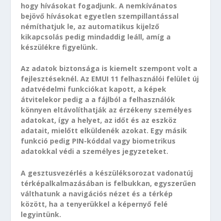
hogy hívásokat fogadjunk. A nemkívánatos
bejövő hívásokat egyetlen szempillantással
némíthatjuk le, az automatikus kijelző
kikapcsolás pedig mindaddig leáll, amíg a
készülékre figyelünk.
Az adatok biztonsága is kiemelt szempont volt a
fejlesztéseknél. Az EMUI 11 felhasználói felület új
adatvédelmi funkciókat kapott, a képek
átvitelekor pedig a a fájlból a felhasználók
könnyen eltávolíthatják az érzékeny személyes
adatokat, így a helyet, az időt és az eszköz
adatait, mielőtt elküldenék azokat. Egy másik
funkció pedig PIN-kóddal vagy biometrikus
adatokkal védi a személyes jegyzeteket.
A gesztusvezérlés a készüléksorozat vadonatúj
térképalkalmazásában is felbukkan, egyszerűen
válthatunk a navigációs nézet és a térkép
között, ha a tenyerükkel a képernyő felé
legyintünk.