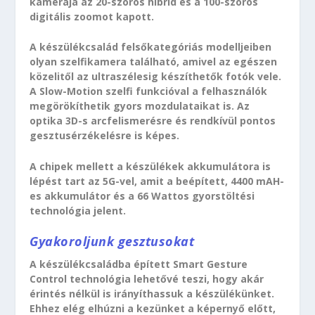
kamerája az 20-szoros hibrid és a 100-szoros
digitális zoomot kapott.
A készülékcsalád felsőkategóriás modelljeiben
olyan szelfikamera található, amivel az egészen
közelitől az ultraszélesig készíthetők fotók vele.
A Slow-Motion szelfi funkcióval a felhasználók
megörökíthetik gyors mozdulataikat is. Az
optika 3D-s arcfelismerésre és rendkívül pontos
gesztusérzékelésre is képes.
A chipek mellett a készülékek akkumulátora is
lépést tart az 5G-vel, amit a beépített, 4400 mAH-
es akkumulátor és a 66 Wattos gyorstöltési
technológia jelent.
Gyakoroljunk gesztusokat
A készülékcsaládba épített Smart Gesture
Control technológia lehetővé teszi, hogy akár
érintés nélkül is irányíthassuk a készülékünket.
Ehhez elég elhúzni a kezünket a képernyő előtt,