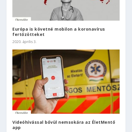
Európa is követné mobilon a koronavírus
fertőzötteket
2020. április 3.
Videóhívással bővül nemsokára az ÉletMentő
app