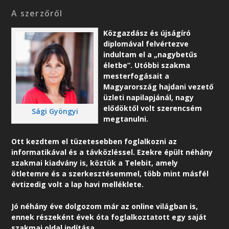
A szerzőről
Közgazdász és újságíró
diplomával felvértezve
indultam el a „nagybetűs
életbe”. Utóbbi szakma
mesterfogásait a
Magyarország hajdani vezető
üzleti napilapjánál, nagy
elődöktől volt szerencsém
Sági Gyöngyi
megtanulni.
Ott kezdtem el tüzetesebben foglalkozni az
informatikával és a távközléssel. Ezekre épült néhány
szakmai kiadvány is, köztük a Telebit, amely
ötletemre és a szerkesztésemmel, több mint másfél
évtizedig volt a lap havi melléklete.
Jó néhány éve dolgozom már az online világban is,
ennek részeként é
vek óta foglalkoztatott egy saját
szakmai oldal indítása.