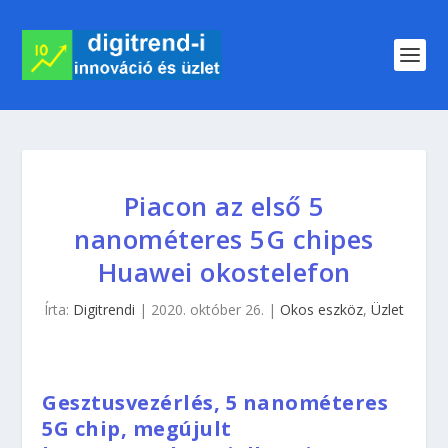
Piacon az első 5
nanométeres 5G chipes
Huawei okostelefon
Írta:
Digitrendi
|
2020. október 26.
|
Okos eszköz
,
Üzlet
Gesztusvezérlés, 5 nanométeres
5G chip, megújult