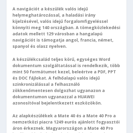
A navigációt a készülék valós idejű
helymeghatározással, a haladási irány
kijelzésével, valós idejű forgalomfigyeléssel
könnyíti meg 140 országban. A tömegközlekedési
adatok mellett 129 városban a hangalapú
navigációt is támogatja angol, francia, német,
spanyol és olasz nyelven.
A készülékcsalád teljes körű, egységes Word
dokumentum szolgáltatással is rendelkezik, több
mint 50 formátumot kezel, beleértve a PDF, PPT
és DOC fájlokat. A felhőalapú valós idejű
szinkronizálással a felhasználó
zökkenőmentesen dolgozhat ugyanazon a
dokumentumon ugyanazzal a HUAWEI
azonosítóval bejelentkezett eszközökön.
Az alapkészülékek a Mate 40 és a Mate 40 Pro a
nemzetközi piacra 1249 eurós ajánlott fogyasztói
áron érkeznek. Magyarországon a Mate 40 Pro