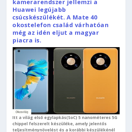
kamerarendszer jellemzi a
Huawei legújabb
csúcskészülékét. A Mate 40
okostelefon család várhatóan
még az idén eljut a magyar
piacra is.
Itt a világ első egylapkás(SoC) 5 nanométeres 5G
chippel felszerelt készüléke, amely jelentős
teljesítménynövelést és a korábbi készülékénél