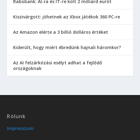
Rabobank: AI-ra és IT-re költ 2 milliárd eurót
Kiszivárgott: jöhetnek az Xbox játékok 360 PC-re
Az Amazon elérte a 3 billió dolláros értéket
Kiderült, hogy miért ébredünk hajnali háromkor?
Az AI felzárkózási esélyt adhat a fejlődő
országoknak
Rólunk
Impresszum