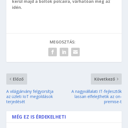
kerül majd a boltok polcaira, várhatóan még az
idén.
MEGOSZTÁS:
Előző
Következő
A világjárvány felgyorsítja
A nagyvállalati IT-fejlesztők
az üzleti IoT megoldások
lassan elfelejthetik az on-
terjedését
premise-t
MÉG EZ IS ÉRDEKELHETI