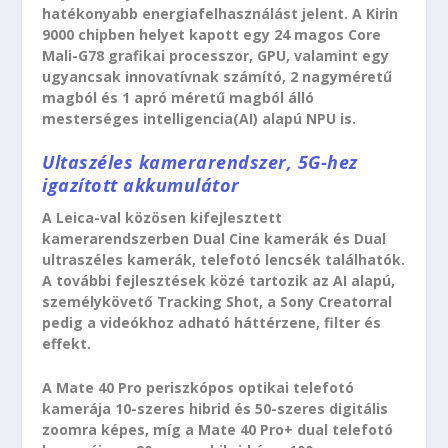
hatékonyabb energiafelhasználást jelent. A Kirin
9000 chipben helyet kapott egy 24 magos Core
Mali-G78 grafikai processzor, GPU, valamint egy
ugyancsak innovatívnak számító, 2 nagyméretű
magból és 1 apró méretű magból álló
mesterséges intelligencia(AI) alapú NPU is.
Ultaszéles kamerarendszer, 5G-hez
igazított akkumulátor
A Leica-val közösen kifejlesztett
kamerarendszerben Dual Cine kamerák és Dual
ultraszéles kamerák, telefotó lencsék találhatók.
A további fejlesztések közé tartozik az AI alapú,
személykövető Tracking Shot, a Sony Creatorral
pedig a videókhoz adható háttérzene, filter és
effekt.
A Mate 40 Pro periszkópos optikai telefotó
kamerája 10-szeres hibrid és 50-szeres digitális
zoomra képes, míg a Mate 40 Pro+ dual telefotó