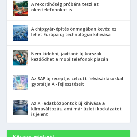
A rekordhőség próbára teszi az
okostelefonokat is
A chipgyár-építés önmagában kevés: ez
lehet Európa új technológiai kihívása
Nem kidobni, javítani: új korszak
kezdődhet a mobiltelefonok piacán
Az SAP új receptje: célzott felvásárlásokkal
gyorsítja AI-fejlesztéseit
Az AI-adatközpontok új kihívása a
klímaváltozás, ami már üzleti kockázatot
is jelent
Kövess minket!