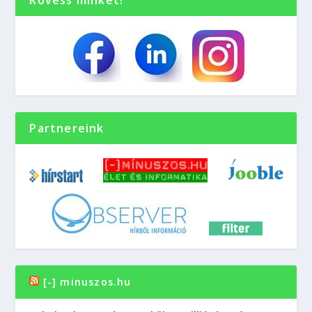
Partnereink
[-] minuszos.hu