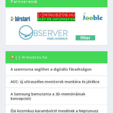
Partnereink
[-] minuszos.hu
A szemtorna segíthet a digitális fáradtságon
AOC: új ultraszéles monitorok munkára és játékra
A Samsung bemutatta a 3D-memóriáinak
koncepcióit
Ősi kozmikus karambolról mesélnek a Neptunusz