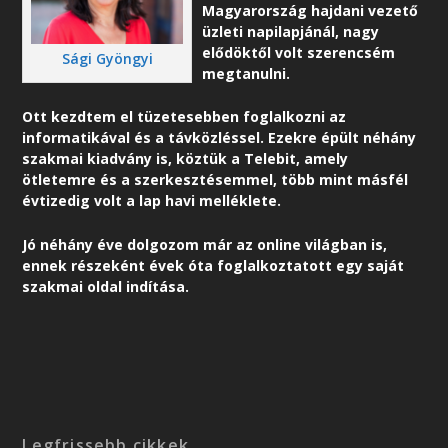
Magyarország hajdani vezető
üzleti napilapjánál, nagy
elődöktől volt szerencsém
Sági Gyöngyi
megtanulni.
Ott kezdtem el tüzetesebben foglalkozni az
informatikával és a távközléssel. Ezekre épült néhány
szakmai kiadvány is, köztük a Telebit, amely
ötletemre és a szerkesztésemmel, több mint másfél
évtizedig volt a lap havi melléklete.
Jó néhány éve dolgozom már az online világban is,
ennek részeként é
vek óta foglalkoztatott egy saját
szakmai oldal indítása.
Legfrissebb cikkek