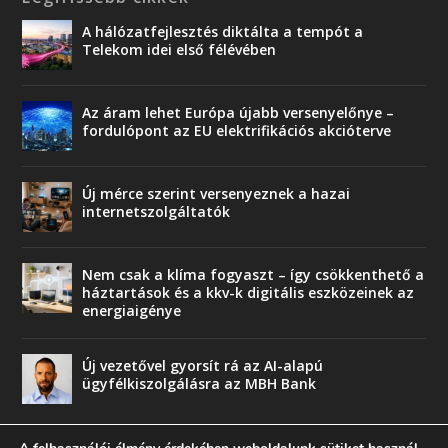
A hálózatfejlesztés diktálta a tempót a
Telekom idei első félévében
Az áram lehet Európa újabb versenyelőnye –
fordulópont az EU elektrifikációs akcióterve
Új mérce szerint versenyeznek a hazai
internetszolgáltatók
Nem csak a klíma fogyaszt – így csökkenthető a
háztartások és a kkv-k digitális eszközeinek az
energiaigénye
Új vezetővel gyorsít rá az AI-alapú
ügyfélkiszolgálásra az MBH Bank