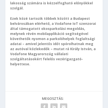
lakosság számára is kézzelfogható előnyökkel
szolgál.
Ezek közé tartozik többek között a Budapest
belvárosában elérhető, a Vodafone IoT szenzorai
által támogatott okosparkolási megoldás,
melynek révén mobilapplikáció segítségével
követhetők nyomon a parkolóhelyek foglaltsági
adatai – amivel jelentős időt spórolhatnak meg
az autóval közlekedők – mutat rá Király István, a
Vodafone Magyarország vállalati
szolgáltatásokért felelős vezérigazgató-
helyettese.
MEGOSZTÁS: