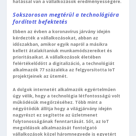
hatással van a vállalkozások eredményességére.
Sokszorosan megtérül a technológiára
fordított befektetés
Ebben az évben a koronavírus járvány idején
kérdezték a vállalkozásokat, abban az
időszakban, amikor egyik napról a másikra
kellett átalakítaniuk munkamódszereiket és
prioritásaikat. A vállalkozások életében
felértékelődött a digitalizáció, a technológiát
alkalmazók 77 százaléka az felgyorsította IoT
projektjeinek az ütemét.
A dolgok internetét alkalmazók egyértelműen
úgy vélik, hogy a technológia létfontosságú volt
működésük megőrzéséhez. Több mint a
négyötödük állítja hogy a világjárvány idején
nagyrészt ez segítette az üzletmenet
folytonosságának fenntartását. Sőt, az IoT
megoldások alkalmazását fontolgató
vállalkozások közel háromnegyede is egyetért