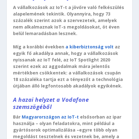
A vállalkozások az IoT-t a jövőre való felkészülés
alapelemének tekintik. Olyannyira, hogy 73
százalék szerint azok a szervezetek, amelyek
nem alkalmaznak IoT-s megoldásokat, öt éven
belül lemaradásban lesznek.
Míg a korábbi években
a kiberbiztonság volt
az
egyik fő akadálya annak, hogy a vállalkozások
nyissanak az IoT felé, az IoT Spotlight 2020
szerint ezek az aggodalmak mára jelentős
mértékben csökkentek: a vállalkozások csupán
18 százaléka tartja ezt a tényezőt a technológia
útjában álló legfontosabb akadályok egyikének.
A hazai helyzet a Vodafone
szemszögéből
Bár
Magyarországon az IoT-t
elsősorban az ipar
használja – olyan feladatokra, mint például a
gyártósorok optimalizálása –egyre több olyan
megoldást tesztelnek és vezetnek be, amely a