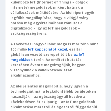
különböző IoT (Internet of Things – dolgok
internete) megoldások miként hatnak a
vállalkozások működésére. Az idei riport egyik
legfőbb megállapítása, hogy a világjárvány
hatása még egyértelműbben rámutat a
digitalizáció – így az IoT megoldások –
szükségességére is.
A távközlési nagyvállalat maga is már több mint
100 millió
IoT kapcsolatot kezel
, ezáltal
globálisan vezető szerepet tölt be
az IoT
megoldások
terén. Az említett kutatás
keretében évente megvizsgálják, hogyan
viszonyulnak a vállalkozások ezek
alkalmazásához.
Az idei jelentés megállapítja, hogy ugyan a
technológiát már a legkülönfélébb területeken
használják – az egészségügytől kezdve a
közlekedésen át az iparig – az IoT megoldások
alkalmazása mérettől és ágazattól függetlenül