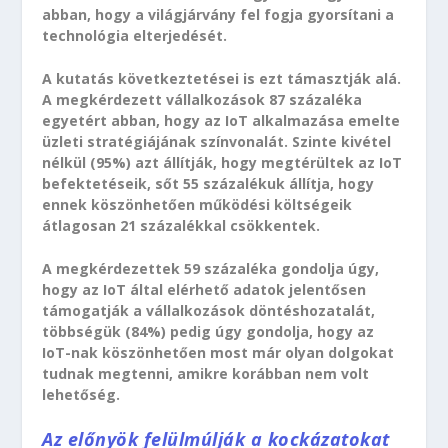
abban, hogy a világjárvány fel fogja gyorsítani a
technológia elterjedését.
A kutatás következtetései is ezt támasztják alá.
A megkérdezett vállalkozások 87 százaléka
egyetért abban, hogy az IoT alkalmazása emelte
üzleti stratégiájának színvonalát. Szinte kivétel
nélkül (95%) azt állítják, hogy megtérültek az IoT
befektetéseik, sőt 55 százalékuk állítja, hogy
ennek köszönhetően működési költségeik
átlagosan 21 százalékkal csökkentek.
A megkérdezettek 59 százaléka gondolja úgy,
hogy az IoT által elérhető adatok jelentősen
támogatják a vállalkozások döntéshozatalát,
többségük (84%) pedig úgy gondolja, hogy az
IoT-nak köszönhetően most már olyan dolgokat
tudnak megtenni, amikre korábban nem volt
lehetőség.
Az előnyök felülmúlják a kockázatokat