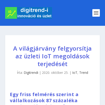
A világjárvány felgyorsítja
az üzleti IoT megoldások
terjedését
Írta:
Digitrendi
|
2020. október 25.
|
IoT
,
Trend
Egy friss felmérés szerint a
vállalkozások 87 százaléka