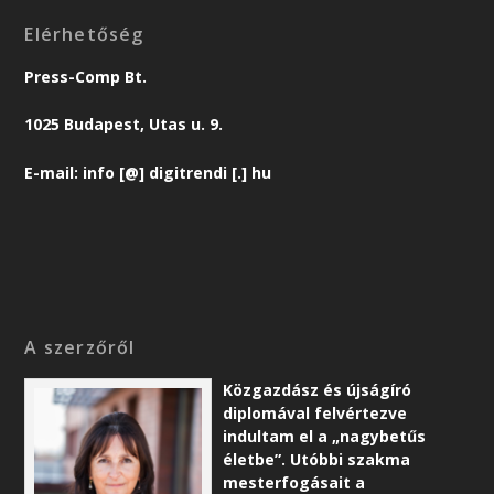
Elérhetőség
Press-Comp Bt.
1025 Budapest, Utas u. 9.
E-mail: info [@] digitrendi [.] hu
A szerzőről
Közgazdász és újságíró
diplomával felvértezve
indultam el a „nagybetűs
életbe”. Utóbbi szakma
mesterfogásait a