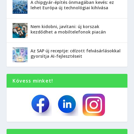
A chipgyár-építés önmagában kevés: ez
lehet Európa új technológiai kihívása
Nem kidobni, javítani: új korszak
kezdődhet a mobiltelefonok piacán
Az SAP új receptje: célzott felvásárlásokkal
gyorsítja AI-fejlesztéseit
Kövess minket!