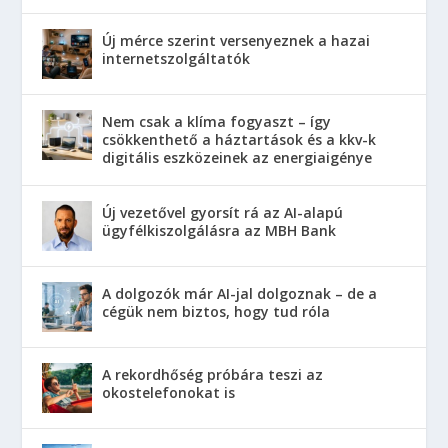
Új mérce szerint versenyeznek a hazai
internetszolgáltatók
Nem csak a klíma fogyaszt – így
csökkenthető a háztartások és a kkv-k
digitális eszközeinek az energiaigénye
Új vezetővel gyorsít rá az AI-alapú
ügyfélkiszolgálásra az MBH Bank
A dolgozók már AI-jal dolgoznak – de a
cégük nem biztos, hogy tud róla
A rekordhőség próbára teszi az
okostelefonokat is