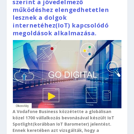
szerint a jövedelmező
működéshez elengedhetetlen
lesznek a dolgok
internetéhez(IoT) kapcsolódó
megoldások alkalmazása.
A Vodafone Business közzétette a globálisan
közel 1700 vállalkozás bevonásával készült IoT
Spotlight(korábban IoT Barometer) jelentést.
Ennek keretében azt vizsgálták, hogy a