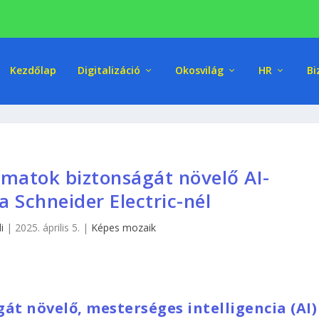
Kezdőlap
Digitalizáció
Okosvilág
HR
Bi
yamatok biztonságát növelő AI-
 Schneider Electric-nél
i
|
2025. április 5.
|
Képes mozaik
át növelő, mesterséges intelligencia (AI)