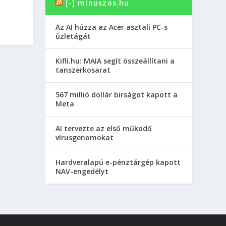
[-] minuszos.hu
Az AI húzza az Acer asztali PC-s
üzletágát
Kifli.hu: MAIA segít összeállítani a
tanszerkosarat
567 millió dollár birságot kapott a
Meta
AI tervezte az első működő
vírusgenomokat
Hardveralapú e-pénztárgép kapott
NAV-engedélyt