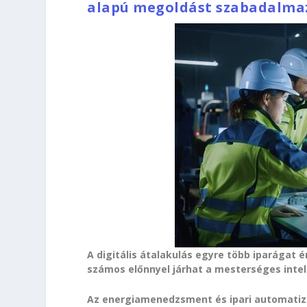
alapú megoldást szabadalmazt
A digitális átalakulás egyre több iparágat
számos előnnyel járhat a mesterséges intel
Az energiamenedzsment és ipari automatizá