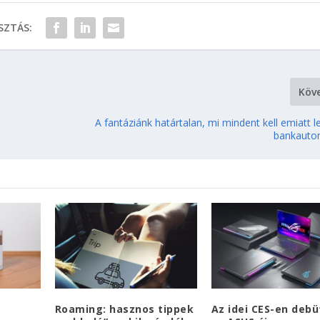
ZTÁS:
Köv
A fantáziánk határtalan, mi mindent kell emiatt l
bankauto
Roaming: hasznos tippek
Az idei CES-en debü