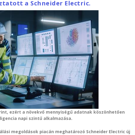
atott a Schneider Electric.
 érint, ezért a növekvő mennyiségű adatnak köszönhetően
ligencia napi szintű alkalmazása.
lási megoldások piacán meghatározó Schneider Electric új