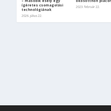
– második esély egy
okosotthon piaco
ígéretes csomagolási
2023. február 22.
technológiának
2026. július 22.