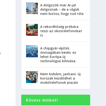
A dolgozók már AI-jal
dolgoznak – de a cégük
nem biztos, hogy tud róla
A rekordhőség próbára
teszi az okostelefonokat
is
A chipgyár-építés
önmagában kevés: ez
a
lehet Európa új
technológiai kihívása
Nem kidobni, javítani: új
korszak kezdődhet a
mobiltelefonok piacán
Kövess minket!