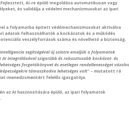
kifejlesztett, AI-re épülő megoldása automatikusan vagy
élyeket, és validálja a védelmi mechanizmusokat az ipari
vel a folyamatba épített védőmechanizmusokat aktiválva
pari adatok felhasználhatók a kockázatok és a működés
potenciális veszélyforrások száma és növelhető a biztonság.
ntelligencia segítségével új szintre emeljük a folyamatok
AI integrálásával szigorúbb és robusztusabb kockázat- és
ehetséges forgatókönyvet és esetleges rendellenességet vázolv
i képességekre támaszkodva lehetséges volt”
– mutatott rá
ánlat-menedzsmentért felelős igazgatója.
én az AI hasznosítására épülő, az ipari folyamatok
.