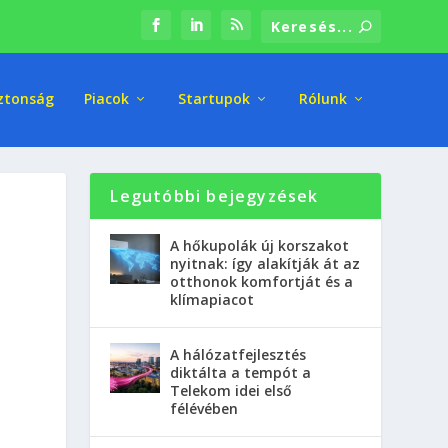
ztonság
Piacok
Startupok
Rólunk
Legutóbbi bejegyzések
A hőkupolák új korszakot
nyitnak: így alakítják át az
otthonok komfortját és a
klímapiacot
A hálózatfejlesztés
diktálta a tempót a
Telekom idei első
félévében