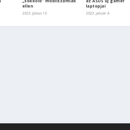
n
„sokkoló” mobilszámlák
az ASUS új gamer
ellen
laptopjai
2023. június 13.
2023. január 4.