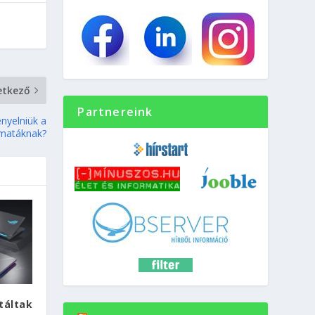
etkező
Partnereink
enyelniük a
matáknak?
táltak