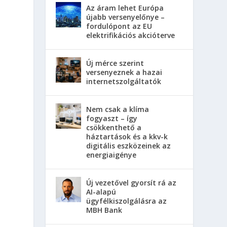
Az áram lehet Európa
újabb versenyelőnye –
fordulópont az EU
elektrifikációs akcióterve
Új mérce szerint
versenyeznek a hazai
internetszolgáltatók
Nem csak a klíma
fogyaszt – így
csökkenthető a
háztartások és a kkv-k
digitális eszközeinek az
energiaigénye
Új vezetővel gyorsít rá az
AI-alapú
ügyfélkiszolgálásra az
MBH Bank