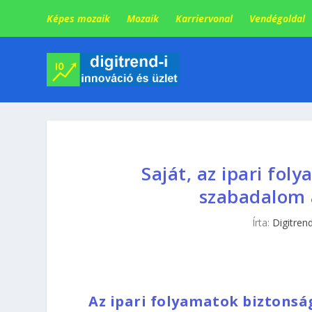
Képes mozaik
Mozaik
Karriervonal
Vendégoldal
Saját, az ipari fol
szabadalom a
Írta:
Digitrend
Az ipari folyamatok biztonság