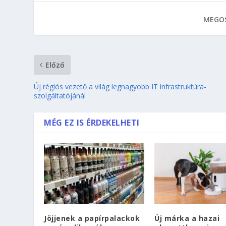
MEGOS
Előző
Új régiós vezető a világ legnagyobb IT infrastruktúra-
szolgáltatójánál
MÉG EZ IS ÉRDEKELHETI
Jöjjenek a papírpalackok
Új márka a hazai