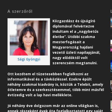
A szerzőről
Közgazdász és újságíró
diplomával felvértezve
indultam el a „nagybetűs
életbe”. Utóbbi szakma
mesterfogásait a
Magyarország hajdani
vezető üzleti napilapjánál,
nagy elődöktől volt
Sági Gyöngyi
szerencsém megtanulni.
Ott kezdtem el tüzetesebben foglalkozni az
informatikával és a távközléssel. Ezekre épült
néhány szakmai kiadvány is, köztük a Telebit, amely
ötletemre és a szerkesztésemmel, több mint másfél
évtizedig volt a lap havi melléklete.
Jó néhány éve dolgozom már az online világban is,
ennek részeként é
vek óta foglalkoztatott egy saját