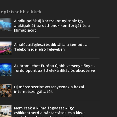
Legfrissebb cikkek
A hőkupolák új korszakot nyitnak: így
alakítják át az otthonok komfortját és a
klímapiacot
A hálózatfejlesztés diktálta a tempót a
Telekom idei első félévében
Az áram lehet Európa újabb versenyelőnye –
fordulópont az EU elektrifikációs akcióterve
Új mérce szerint versenyeznek a hazai
internetszolgáltatók
Nem csak a klíma fogyaszt – így
csökkenthető a háztartások és a kkv-k