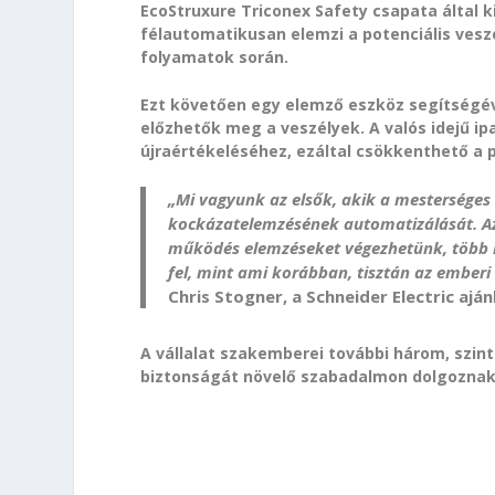
EcoStruxure Triconex Safety csapata által 
félautomatikusan elemzi a potenciális vesz
folyamatok során.
Ezt követően egy elemző eszköz segítségé
előzhetők meg a veszélyek. A valós idejű i
újraértékeléséhez, ezáltal csökkenthető a 
„Mi vagyunk az elsők, akik a mesterséges i
kockázatelemzésének automatizálását. Az 
működés elemzéseket végezhetünk, több l
fel, mint ami korábban, tisztán az ember
Chris Stogner, a Schneider Electric aj
A vállalat szakemberei további három, szint
biztonságát növelő szabadalmon dolgoznak