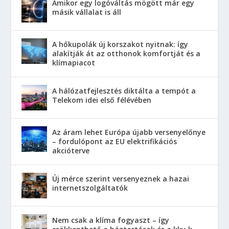
Amikor egy logóváltás mögött már egy
másik vállalat is áll
A hőkupolák új korszakot nyitnak: így
alakítják át az otthonok komfortját és a
klímapiacot
A hálózatfejlesztés diktálta a tempót a
Telekom idei első félévében
Az áram lehet Európa újabb versenyelőnye
– fordulópont az EU elektrifikációs
akcióterve
Új mérce szerint versenyeznek a hazai
internetszolgáltatók
Nem csak a klíma fogyaszt – így