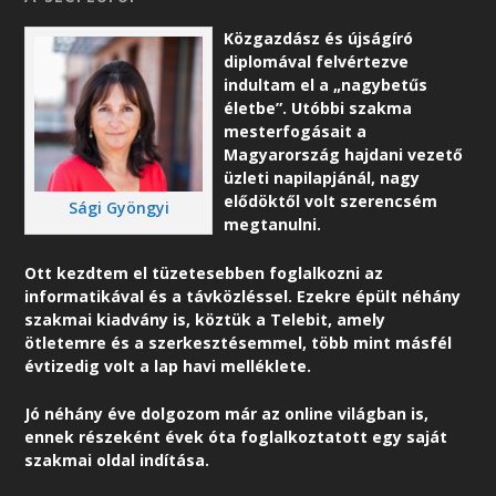
Közgazdász és újságíró
diplomával felvértezve
indultam el a „nagybetűs
életbe”. Utóbbi szakma
mesterfogásait a
Magyarország hajdani vezető
üzleti napilapjánál, nagy
elődöktől volt szerencsém
Sági Gyöngyi
megtanulni.
Ott kezdtem el tüzetesebben foglalkozni az
informatikával és a távközléssel. Ezekre épült néhány
szakmai kiadvány is, köztük a Telebit, amely
ötletemre és a szerkesztésemmel, több mint másfél
évtizedig volt a lap havi melléklete.
Jó néhány éve dolgozom már az online világban is,
ennek részeként é
vek óta foglalkoztatott egy saját
szakmai oldal indítása.