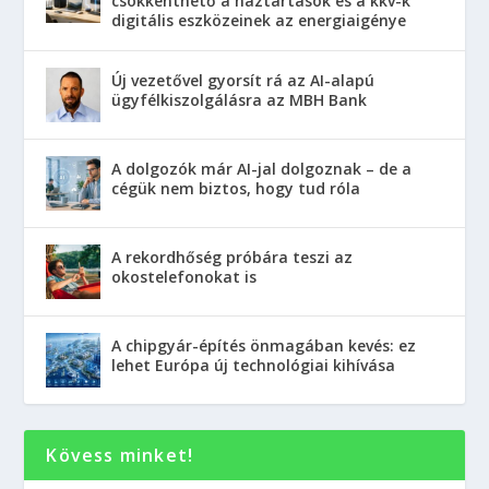
csökkenthető a háztartások és a kkv-k
digitális eszközeinek az energiaigénye
Új vezetővel gyorsít rá az AI-alapú
ügyfélkiszolgálásra az MBH Bank
A dolgozók már AI-jal dolgoznak – de a
cégük nem biztos, hogy tud róla
A rekordhőség próbára teszi az
okostelefonokat is
A chipgyár-építés önmagában kevés: ez
lehet Európa új technológiai kihívása
Kövess minket!