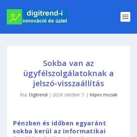
Sokba van az
ügyfélszolgálatoknak a
jelszó-visszaállítás
Írta:
Digitrendi
|
2024. október 7.
|
Képes mozaik
Pénzben és időben egyaránt
sokba kerül az informatikai