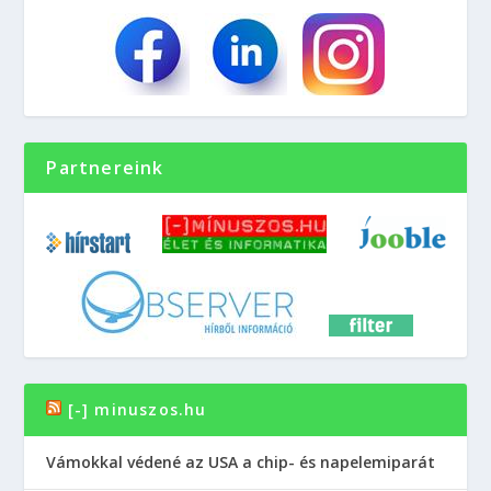
Partnereink
[-] minuszos.hu
Vámokkal védené az USA a chip- és napelemiparát