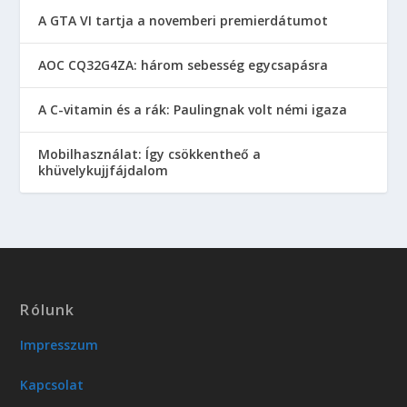
A GTA VI tartja a novemberi premierdátumot
AOC CQ32G4ZA: három sebesség egycsapásra
A C-vitamin és a rák: Paulingnak volt némi igaza
Mobilhasználat: Így csökkentheő a
khüvelykujjfájdalom
Rólunk
Impresszum
Kapcsolat