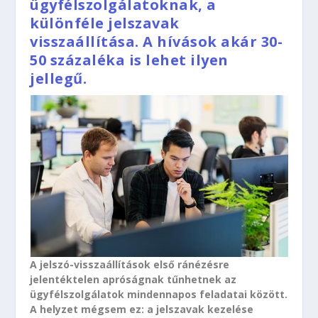
ügyfélszolgálatoknak, a
különféle jelszavak
visszaállítása. A hívások akár 30-
50 százaléka is lehet ilyen
jellegű.
A jelszó-visszaállítások első ránézésre
jelentéktelen apróságnak tűnhetnek az
ügyfélszolgálatok mindennapos feladatai között.
A helyzet mégsem ez: a jelszavak kezelése