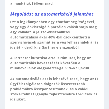
a munkájuk félbemarad.
Megoldást az automatizáció jelenthet
Ezt a legkönnyebben egy chatbot segítségével,
vagy egy önkiszolgáló portálon valósíthatja meg
egy vállalat. A jelszó-visszaállítás
automatizálása akár 40%-kal csökkentheti a
szervizhívások számát és a végfelhasználók állás
idejét – derül ki a Gartner elemzéséből.
A Forrester kutatása arra is rámutat, hogy az
automatizálás bevezetését követően a
munkavállalók elégedettsége 69%-kal javult.
Az automatizálás azt is lehetővé teszi, hogy az IT
ügyfélszolgálaton dolgozók összetettebb
problémákra összpontosítsanak, és a valódi
szakértelmet igénylő fejlesztésekre fordítsák az
idejüket.