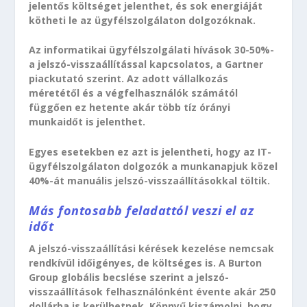
jelentős költséget jelenthet, és sok energiáját
kötheti le az ügyfélszolgálaton dolgozóknak.
Az informatikai ügyfélszolgálati hívások 30-50%-
a jelszó-visszaállítással kapcsolatos, a Gartner
piackutató szerint. Az adott vállalkozás
méretétől és a végfelhasználók számától
függően ez hetente akár több tíz órányi
munkaidőt is jelenthet.
Egyes esetekben ez azt is jelentheti, hogy az IT-
ügyfélszolgálaton dolgozók a munkanapjuk közel
40%-át manuális jelszó-visszaállításokkal töltik.
Más fontosabb feladattól veszi el az
időt
A jelszó-visszaállítási kérések kezelése nemcsak
rendkívül időigényes, de költséges is. A Burton
Group globális becslése szerint a jelszó-
visszaállítások felhasználónként évente akár 250
dollárba is kerülhetnek. Könnyű kiszámolni, hogy