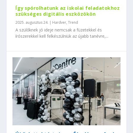
Így spórolhatunk az iskolai feladatokhoz
szükséges digitális eszközökön
2025. augusztus 24.
|
Hardver
,
Trend
A szülőknek jó ideje nemcsak a füzetekkel és
írószerekkel kell felkészülniük az újabb tanévre,...