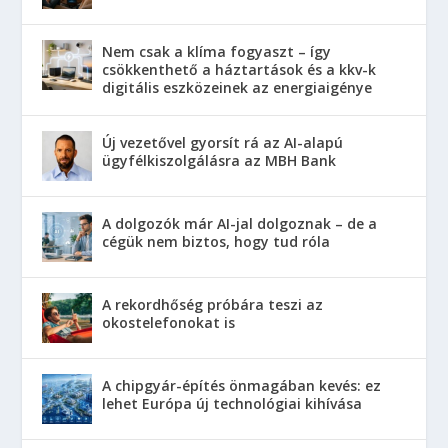
Nem csak a klíma fogyaszt – így
csökkenthető a háztartások és a kkv-k
digitális eszközeinek az energiaigénye
Új vezetővel gyorsít rá az AI-alapú
ügyfélkiszolgálásra az MBH Bank
A dolgozók már AI-jal dolgoznak – de a
cégük nem biztos, hogy tud róla
A rekordhőség próbára teszi az
okostelefonokat is
A chipgyár-építés önmagában kevés: ez
lehet Európa új technológiai kihívása