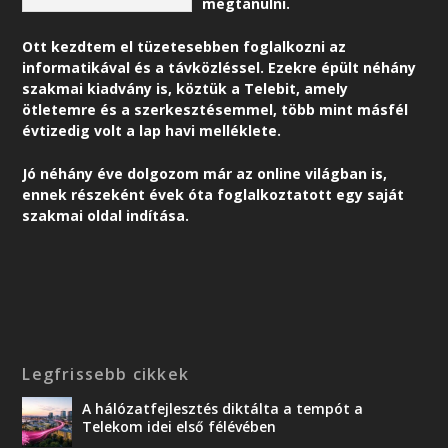
megtanulni.
Ott kezdtem el tüzetesebben foglalkozni az
informatikával és a távközléssel. Ezekre épült néhány
szakmai kiadvány is, köztük a Telebit, amely
ötletemre és a szerkesztésemmel, több mint másfél
évtizedig volt a lap havi melléklete.
Jó néhány éve dolgozom már az online világban is,
ennek részeként é
vek óta foglalkoztatott egy saját
szakmai oldal indítása.
Legfrissebb cikkek
A hálózatfejlesztés diktálta a tempót a
Telekom idei első félévében