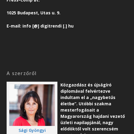
1025 Budapest, Utas u. 9.
E-mail: info [@] digitrendi [.] hu
A szerzőről
Közgazdász és újságíró
diplomával felvértezve
indultam el a „nagybetűs
életbe”. Utóbbi szakma
mesterfogásait a
Magyarország hajdani vezető
üzleti napilapjánál, nagy
elődöktől volt szerencsém
Sági Gyöngyi