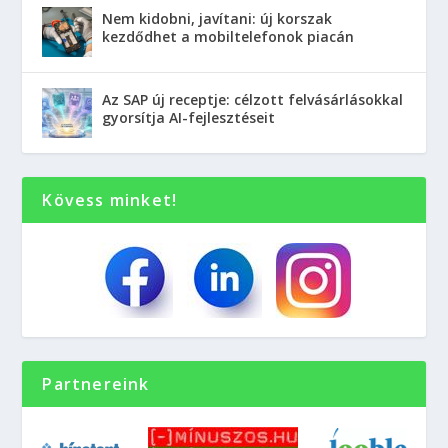
Nem kidobni, javítani: új korszak
kezdődhet a mobiltelefonok piacán
Az SAP új receptje: célzott felvásárlásokkal
gyorsítja AI-fejlesztéseit
Kövess minket!
Partnereink