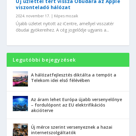
Új üzlettel tért vissza Óbudára az Apple
viszonteladó hálózat
2024. november 17.
|
Képes mozaik
Újabb üzletet nyitott az iCentre, amellyel visszatér
óbudai gyökereihez. A cég jogelődje ugyanis a...
Legutóbbi bejegyzések
A hálózatfejlesztés diktálta a tempót a
Telekom idei első félévében
Az áram lehet Európa újabb versenyelőnye
– fordulópont az EU elektrifikációs
akcióterve
Új mérce szerint versenyeznek a hazai
internetszolgáltatók