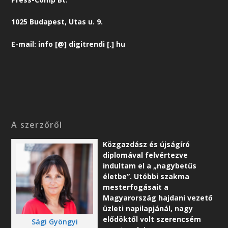
1025 Budapest, Utas u. 9.
E-mail: info [@] digitrendi [.] hu
A szerzőről
Közgazdász és újságíró
diplomával felvértezve
indultam el a „nagybetűs
életbe”. Utóbbi szakma
mesterfogásait a
Magyarország hajdani vezető
üzleti napilapjánál, nagy
elődöktől volt szerencsém
Sági Gyöngyi