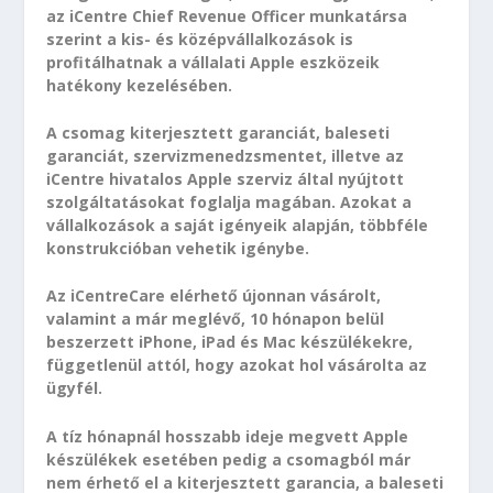
az iCentre Chief Revenue Officer munkatársa
szerint a kis- és középvállalkozások is
profitálhatnak a vállalati Apple eszközeik
hatékony kezelésében.
A csomag kiterjesztett garanciát, baleseti
garanciát, szervizmenedzsmentet, illetve az
iCentre hivatalos Apple szerviz által nyújtott
szolgáltatásokat foglalja magában. Azokat a
vállalkozások a saját igényeik alapján, többféle
konstrukcióban vehetik igénybe.
Az iCentreCare elérhető újonnan vásárolt,
valamint a már meglévő, 10 hónapon belül
beszerzett iPhone, iPad és Mac készülékekre,
függetlenül attól, hogy azokat hol vásárolta az
ügyfél.
A tíz hónapnál hosszabb ideje megvett Apple
készülékek esetében pedig a csomagból már
nem érhető el a kiterjesztett garancia, a baleseti