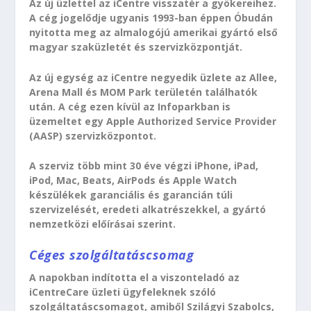
Az új üzlettel az iCentre visszatér a gyökereihez.
A cég jogelődje ugyanis 1993-ban éppen Óbudán
nyitotta meg az almalogójú amerikai gyártó első
magyar szaküzletét és szervizközpontját.
Az új egység az iCentre negyedik üzlete az Allee,
Arena Mall és MOM Park területén találhatók
után. A cég ezen kívül az Infoparkban is
üzemeltet egy Apple Authorized Service Provider
(AASP) szervizközpontot.
A szerviz több mint 30 éve végzi iPhone, iPad,
iPod, Mac, Beats, AirPods és Apple Watch
készülékek garanciális és garancián túli
szervizelését, eredeti alkatrészekkel, a gyártó
nemzetközi előírásai szerint.
Céges szolgáltatáscsomag
A napokban indította el a viszonteladó az
iCentreCare üzleti ügyfeleknek szóló
szolgáltatáscsomagot, amiből Szilágyi Szabolcs,