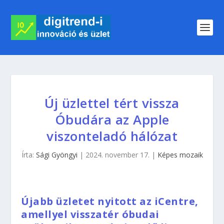
Új üzlettel tért vissza
Óbudára az Apple
viszonteladó hálózat
Írta:
Sági Gyöngyi
|
2024. november 17.
|
Képes mozaik
Újabb üzletet nyitott az iCentre,
amellyel visszatér óbudai