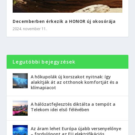
Decemberben érkezik a HONOR új okosórája
2024. november 11.
Legutóbbi bejegyzések
A hőkupolák új korszakot nyitnak: így
alakítják át az otthonok komfortját és a
klímapiacot
A hálózatfejlesztés diktálta a tempót a
Telekom idei első félévében
Az áram lehet Európa újabb versenyelőnye
– fordulópont az EU elektrifikációs