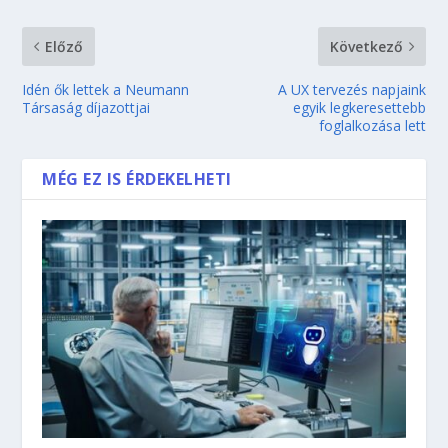
Előző
Következő
Idén ők lettek a Neumann
A UX tervezés napjaink
Társaság díjazottjai
egyik legkeresettebb
foglalkozása lett
MÉG EZ IS ÉRDEKELHETI