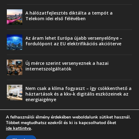
A hálózatfejlesztés diktálta a tempót a
Telekom idei első félévében
Az áram lehet Európa újabb versenyelőnye –
fordulópont az EU elektrifikációs akcióterve
Új mérce szerint versenyeznek a hazai
internetszolgáltatók
Nem csak a klíma fogyaszt – így csökkenthető a
háztartások és a kkv-k digitális eszközeinek az
energiaigénye
A felhasználói élmény érdekében weboldalunk sütiket használ.
Többet megtudhatsz ezekről és ki is kapcsolhatod őket
ide kattintva
.
© copyright 2018 Press-Comp Bt.