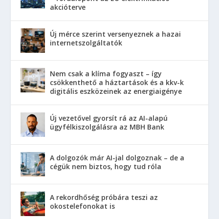
akcióterve
Új mérce szerint versenyeznek a hazai
internetszolgáltatók
Nem csak a klíma fogyaszt – így
csökkenthető a háztartások és a kkv-k
digitális eszközeinek az energiaigénye
Új vezetővel gyorsít rá az AI-alapú
ügyfélkiszolgálásra az MBH Bank
A dolgozók már AI-jal dolgoznak – de a
cégük nem biztos, hogy tud róla
A rekordhőség próbára teszi az
okostelefonokat is