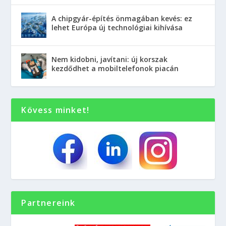
A chipgyár-építés önmagában kevés: ez
lehet Európa új technológiai kihívása
Nem kidobni, javítani: új korszak
kezdődhet a mobiltelefonok piacán
Kövess minket!
Partnereink