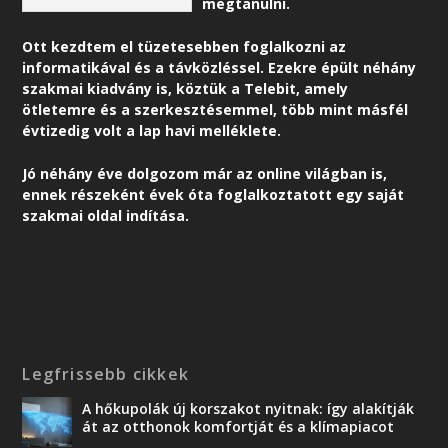
megtanulni.
Ott kezdtem el tüzetesebben foglalkozni az
informatikával és a távközléssel. Ezekre épült néhány
szakmai kiadvány is, köztük a Telebit, amely
ötletemre és a szerkesztésemmel, több mint másfél
évtizedig volt a lap havi melléklete.
Jó néhány éve dolgozom már az online világban is,
ennek részeként é
vek óta foglalkoztatott egy saját
szakmai oldal indítása.
Legfrissebb cikkek
A hőkupolák új korszakot nyitnak: így alakítják
át az otthonok komfortját és a klímapiacot