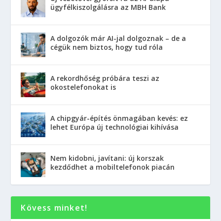
ügyfélkiszolgálásra az MBH Bank
A dolgozók már AI-jal dolgoznak – de a
cégük nem biztos, hogy tud róla
A rekordhőség próbára teszi az
okostelefonokat is
A chipgyár-építés önmagában kevés: ez
lehet Európa új technológiai kihívása
Nem kidobni, javítani: új korszak
kezdődhet a mobiltelefonok piacán
Kövess minket!