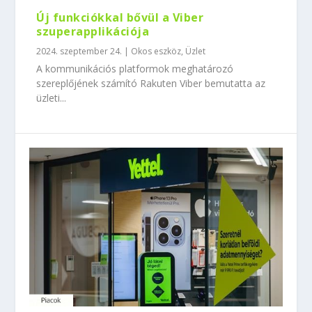
Új funkciókkal bővül a Viber
szuperapplikációja
2024. szeptember 24.
|
Okos eszköz
,
Üzlet
A kommunikációs platformok meghatározó
szereplőjének számító Rakuten Viber bemutatta az
üzleti...