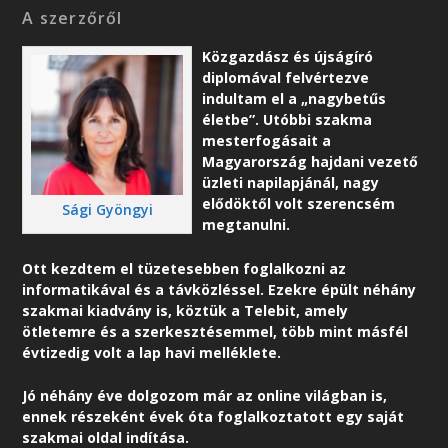
A szerzőről
Közgazdász és újságíró
diplomával felvértezve
indultam el a „nagybetűs
életbe”. Utóbbi szakma
mesterfogásait a
Magyarország hajdani vezető
üzleti napilapjánál, nagy
elődöktől volt szerencsém
Sági Gyöngyi
megtanulni.
Ott kezdtem el tüzetesebben foglalkozni az
informatikával és a távközléssel. Ezekre épült néhány
szakmai kiadvány is, köztük a Telebit, amely
ötletemre és a szerkesztésemmel, több mint másfél
évtizedig volt a lap havi melléklete.
Jó néhány éve dolgozom már az online világban is,
ennek részeként é
vek óta foglalkoztatott egy saját
szakmai oldal indítása.