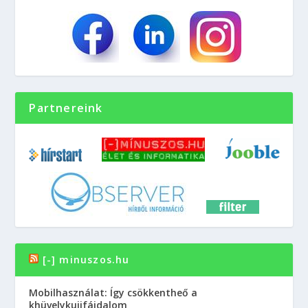
Partnereink
[-] minuszos.hu
Mobilhasználat: Így csökkentheő a
khüvelykujjfájdalom