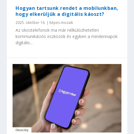
Hogyan tartsunk rendet a mobilunkban,
hogy elkerüljük a digitális káoszt?
2025. október 16.
|
Képes mozaik
Az okostelefonok ma már nélkülözhetetlen
kommunikációs eszközök és egyben a mindennapok
digitális...