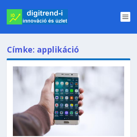
Címke:
applikáció