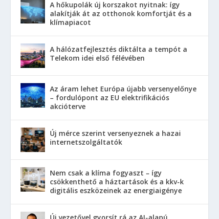
A hőkupolák új korszakot nyitnak: így
alakítják át az otthonok komfortját és a
klímapiacot
A hálózatfejlesztés diktálta a tempót a
Telekom idei első félévében
Az áram lehet Európa újabb versenyelőnye
– fordulópont az EU elektrifikációs
akcióterve
Új mérce szerint versenyeznek a hazai
internetszolgáltatók
Nem csak a klíma fogyaszt – így
csökkenthető a háztartások és a kkv-k
digitális eszközeinek az energiaigénye
Új vezetővel gyorsít rá az AI-alapú