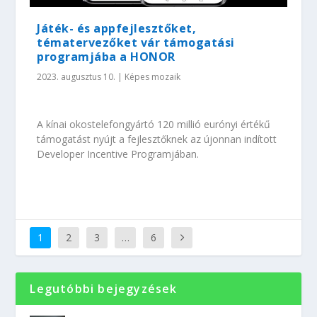
Játék- és appfejlesztőket,
tématervezőket vár támogatási
programjába a HONOR
2023. augusztus 10.
|
Képes mozaik
A kínai okostelefongyártó 120 millió eurónyi értékű
támogatást nyújt a fejlesztőknek az újonnan indított
Developer Incentive Programjában.
1
2
3
…
6
Legutóbbi bejegyzések