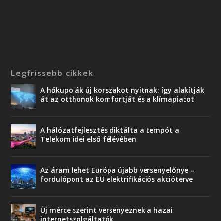
Legfrissebb cikkek
A hőkupolák új korszakot nyitnak: így alakítják
át az otthonok komfortját és a klímapiacot
A hálózatfejlesztés diktálta a tempót a
Telekom idei első félévében
Az áram lehet Európa újabb versenyelőnye –
fordulópont az EU elektrifikációs akcióterve
Új mérce szerint versenyeznek a hazai
internetszolgáltatók