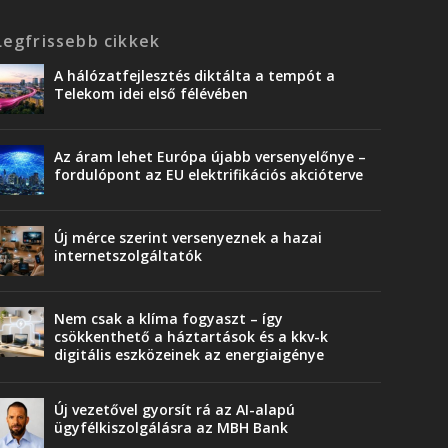
Legfrissebb cikkek
A hálózatfejlesztés diktálta a tempót a
Telekom idei első félévében
Az áram lehet Európa újabb versenyelőnye –
fordulópont az EU elektrifikációs akcióterve
Új mérce szerint versenyeznek a hazai
internetszolgáltatók
Nem csak a klíma fogyaszt – így
csökkenthető a háztartások és a kkv-k
digitális eszközeinek az energiaigénye
Új vezetővel gyorsít rá az AI-alapú
ügyfélkiszolgálásra az MBH Bank