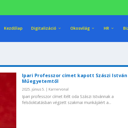
Kezdőlap
Digitalizáció
Okosvilág
HR
Bi
Ipari Professzor címet kapott Szászi István
Műegyetemtől
2025. június 5.
|
Karriervonal
Ipari professzor címet ítélt oda Szászi Istvánnak a
felsőoktatásban végzett szakmai munkájáért a...