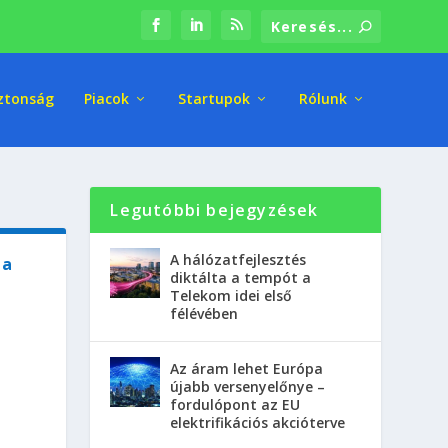
ztonság
Piacok
Startupok
Rólunk
Legutóbbi bejegyzések
A hálózatfejlesztés
 a
diktálta a tempót a
Telekom idei első
félévében
Az áram lehet Európa
újabb versenyelőnye –
fordulópont az EU
elektrifikációs akcióterve