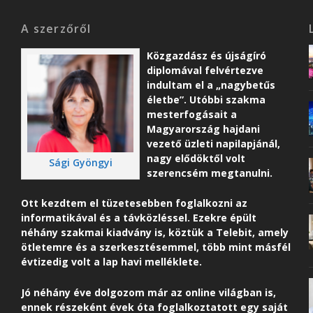
A szerzőről
Közgazdász és újságíró
diplomával felvértezve
indultam el a „nagybetűs
életbe”. Utóbbi szakma
mesterfogásait a
Magyarország hajdani
vezető üzleti napilapjánál,
nagy elődöktől volt
Sági Gyöngyi
szerencsém megtanulni.
Ott kezdtem el tüzetesebben foglalkozni az
informatikával és a távközléssel. Ezekre épült
néhány szakmai kiadvány is, köztük a Telebit, amely
ötletemre és a szerkesztésemmel, több mint másfél
évtizedig volt a lap havi melléklete.
Jó néhány éve dolgozom már az online világban is,
ennek részeként é
vek óta foglalkoztatott egy saját