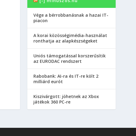
[-] minuszos.hu
Vége a bérrobbanásnak a hazai IT-
piacon
A korai közösségimédia-használat
ronthatja az alapkészségeket
Uniós támogatással korszerűsítik
az EURODAC rendszert
Rabobank: AI-ra és IT-re költ 2
milliárd eurót
Kiszivárgott: jöhetnek az Xbox
játékok 360 PC-re