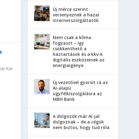
Új mérce szerint
versenyeznek a hazai
internetszolgáltatók
Nem csak a klíma
fogyaszt – így
csökkenthető a
a
háztartások és a kkv-k
digitális eszközeinek az
energiaigénye
kai Kar
Új vezetővel gyorsít rá az
AI-alapú
ügyfélkiszolgálásra az
MBH Bank
A dolgozók már AI-jal
dolgoznak – de a cégük
nem biztos, hogy tud róla