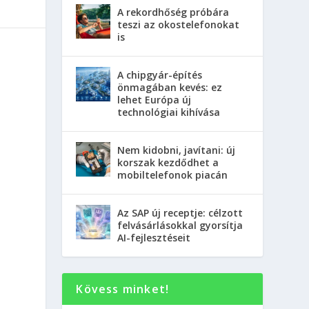
A rekordhőség próbára
teszi az okostelefonokat
is
A chipgyár-építés
önmagában kevés: ez
lehet Európa új
technológiai kihívása
Nem kidobni, javítani: új
korszak kezdődhet a
mobiltelefonok piacán
Az SAP új receptje: célzott
felvásárlásokkal gyorsítja
AI-fejlesztéseit
Kövess minket!