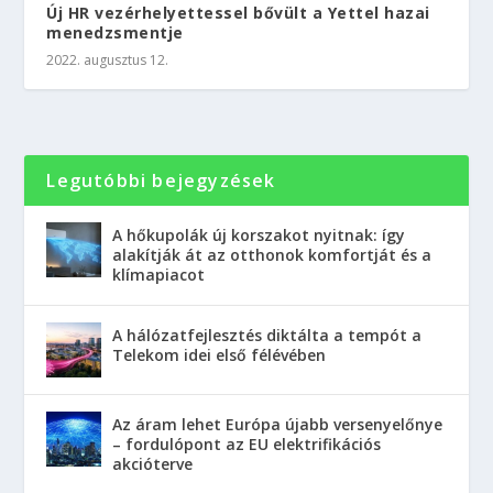
Új HR vezérhelyettessel bővült a Yettel hazai
menedzsmentje
2022. augusztus 12.
Legutóbbi bejegyzések
A hőkupolák új korszakot nyitnak: így
alakítják át az otthonok komfortját és a
klímapiacot
A hálózatfejlesztés diktálta a tempót a
Telekom idei első félévében
Az áram lehet Európa újabb versenyelőnye
– fordulópont az EU elektrifikációs
akcióterve