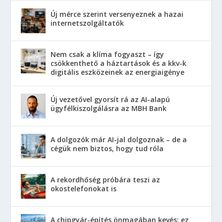
Új mérce szerint versenyeznek a hazai
internetszolgáltatók
Nem csak a klíma fogyaszt – így
csökkenthető a háztartások és a kkv-k
digitális eszközeinek az energiaigénye
Új vezetővel gyorsít rá az AI-alapú
ügyfélkiszolgálásra az MBH Bank
A dolgozók már AI-jal dolgoznak – de a
cégük nem biztos, hogy tud róla
A rekordhőség próbára teszi az
okostelefonokat is
A chipgyár-építés önmagában kevés: ez