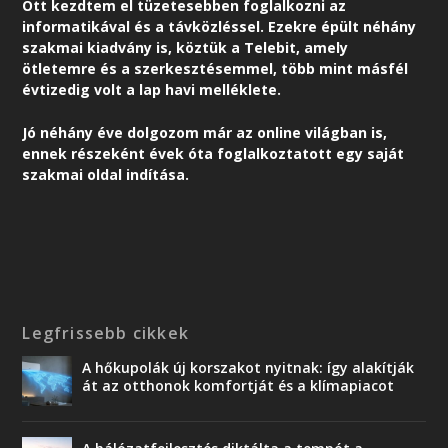
Ott kezdtem el tüzetesebben foglalkozni az
informatikával és a távközléssel. Ezekre épült néhány
szakmai kiadvány is, köztük a Telebit, amely
ötletemre és a szerkesztésemmel, több mint másfél
évtizedig volt a lap havi melléklete.
Jó néhány éve dolgozom már az online világban is,
ennek részeként é
vek óta foglalkoztatott egy saját
szakmai oldal indítása.
Legfrissebb cikkek
A hőkupolák új korszakot nyitnak: így alakítják
át az otthonok komfortját és a klímapiacot