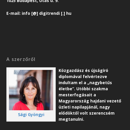
1025 Budapest, Utas u. 9.
E-mail: info [@] digitrendi [.] hu
A szerzőről
Közgazdász és újságíró
diplomával felvértezve
indultam el a „nagybetűs
életbe”. Utóbbi szakma
mesterfogásait a
Magyarország hajdani vezető
üzleti napilapjánál, nagy
elődöktől volt szerencsém
Sági Gyöngyi
megtanulni.