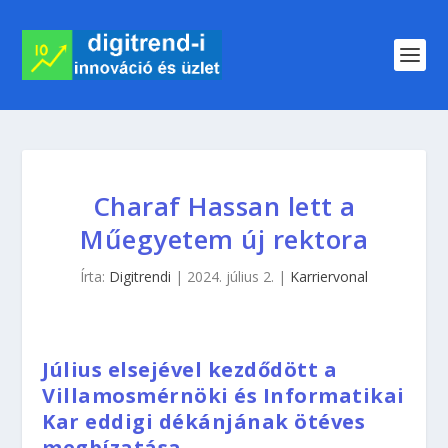
Charaf Hassan lett a
Műegyetem új rektora
Írta:
Digitrendi
|
2024. július 2.
|
Karriervonal
Július elsejével kezdődött a
Villamosmérnöki és Informatikai
Kar eddigi dékánjának ötéves
megbízatása.