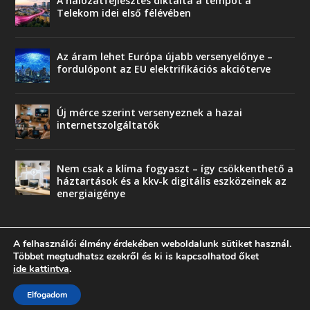
A hálózatfejlesztés diktálta a tempót a
Telekom idei első félévében
Az áram lehet Európa újabb versenyelőnye –
fordulópont az EU elektrifikációs akcióterve
Új mérce szerint versenyeznek a hazai
internetszolgáltatók
Nem csak a klíma fogyaszt – így csökkenthető a
háztartások és a kkv-k digitális eszközeinek az
energiaigénye
A felhasználói élmény érdekében weboldalunk sütiket használ.
Többet megtudhatsz ezekről és ki is kapcsolhatod őket
ide kattintva
.
© copyright 2018 Press-Comp Bt.
Trend
Üzlet
Karriervonal
Vendégoldal
Elfogadom