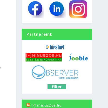
Partnereink
a
[-] minuszos.hu