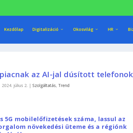
Kezdőlap
Digitalizáció
Okosvilág
HR
Bi
piacnak az AI-jal dúsított telefono
|
2024. július 2.
|
Szolgáltatás
,
Trend
is 5G mobilelőfizetések száma, lassul az
forgalom növekedési üteme és a régiónk