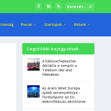
ztonság
Piacok
Startupok
Rólunk
Legutóbbi bejegyzések
k
A hálózatfejlesztés
diktálta a tempót a
Telekom idei első
félévében
Az áram lehet Európa
újabb versenyelőnye –
fordulópont az EU
elektrifikációs akcióterve