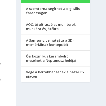
A szemtorna segíthet a digitális
fáradtságon
AOC: új ultraszéles monitorok
munkára és játékra
A Samsung bemutatta a 3D-
memóriáinak koncepcióit
Ősi kozmikus karambolról
mesélnek a Neptunusz holdjai
e
Vége a bérrobbanásnak a hazai IT-
piacon
n