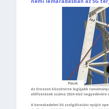
némi lemaradásban az 5G ter
Az Ericsson közzétette legújabb tanulmányát
előfizetések száma 2024 első negyedévére má
A kereskedelmi 5G szolgáltatást nyújtó ope