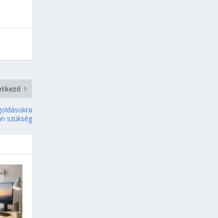
etkező
goldásokra
an szükség