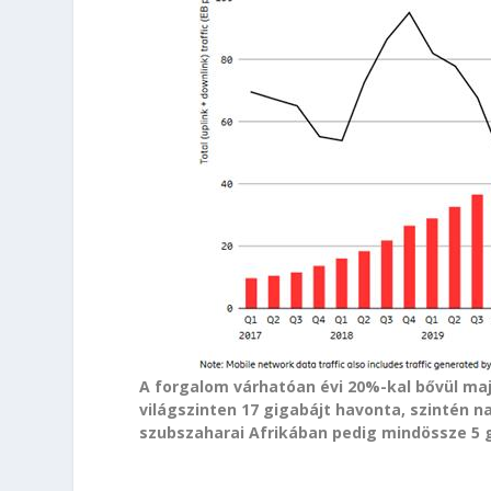
A forgalom várhatóan évi 20%-kal bővül maj
világszinten 17 gigabájt havonta, szintén n
szubszaharai Afrikában pedig mindössze 5 