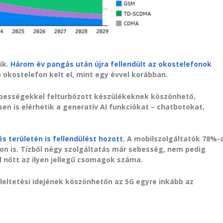
a
ik.
Három év pangás után újra fellendült az okostelefonok
 okostelefon kelt el, mint egy évvel korábban.
képességekkel felturbózott készülékeknek köszönhető,
sen is elérhetik a generatív AI funkciókat – chatbotokat,
és területén is fellendülést hozott.
A mobilszolgáltatók 78%-
pon is. Tízből négy szolgáltatás már sebesség, nem pedig
l nőtt az ilyen jellegű csomagok száma.
eltetési idejének köszönhetőn az 5G egyre inkább az
k