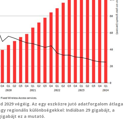
d 2029 végéig. Az egy eszközre jutó adatforgalom átlaga
agy regionális különbségekkel: Indiában 29 gigabájt, a
gigabájt ez a mutató.