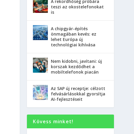
A rekordhőség próbára
teszi az okostelefonokat
is
A chipgyár-építés
önmagában kevés: ez
lehet Európa új
technológiai kihívása
Nem kidobni, javítani: új
korszak kezdődhet a
mobiltelefonok piacán
Az SAP új receptje: célzott
felvásárlásokkal gyorsítja
AI-fejlesztéseit
Kövess minket!