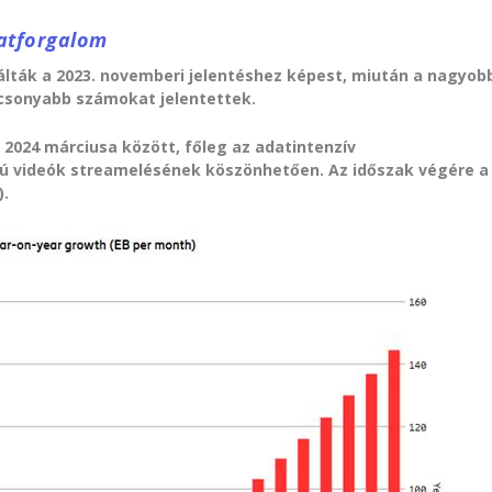
datforgalom
álták a 2023. novemberi jelentéshez képest, miután a nagyob
acsonyabb számokat jelentettek.
 2024 márciusa között, főleg az adatintenzív
ú videók streamelésének köszönhetően. Az időszak végére a
).