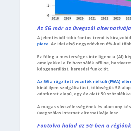
Az 5G már az üvegszál alternatíváj
A jelentésből több fontos trend is kirajzolód
piaca
. Az idei első negyedévben 6%-kal több
Ez főleg a mesterséges intelligencia (AI) 
amelyekkel a felhasználók offline, hardvere
képgenerálást, keresési funkciót.
Az 5G a rögzített vezeték nélküli (FWA) elér
kínál ilyen szolgáltatást, többségük 5G ala
adatkeret alapú, egy év alatt 50 százalékka
A magas sávszélességének és alacsony késl
üvegszálas internet alternatívája lesz.
Fontolva halad az 5G-ben a régión