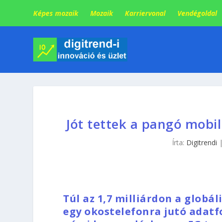
Képes mozaik
Mozaik
Karriervonal
Vendégoldal
Jót tettek a pangó mobil
Írta:
Digitrendi
Túl az 1,7 milliárdon a globál
egy okostelefonra jutó adat