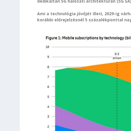
dedikáltan 5G hálózati architektúrán (5G SA)
Ami a technológia jövőjét illeti, 2029-ig várh
korábbi előrejelzésnél 5 százalékponttal n