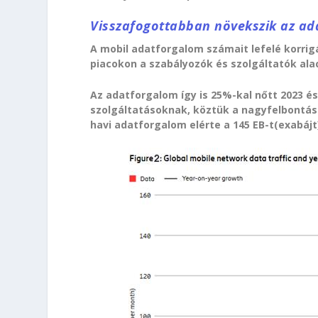
Visszafogottabban növekszik az a
A mobil adatforgalom számait lefelé korrig
piacokon a szabályozók és szolgáltatók al
Az adatforgalom így is 25%-kal nőtt 2023 és
szolgáltatásoknak, köztük a nagyfelbontás
havi adatforgalom elérte a 145 EB-t(exabájt