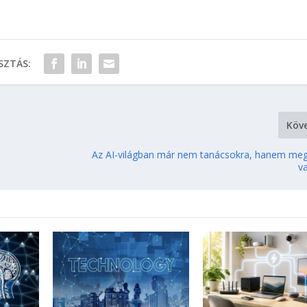
ZTÁS:
Köv
Az AI-világban már nem tanácsokra, hanem me
v