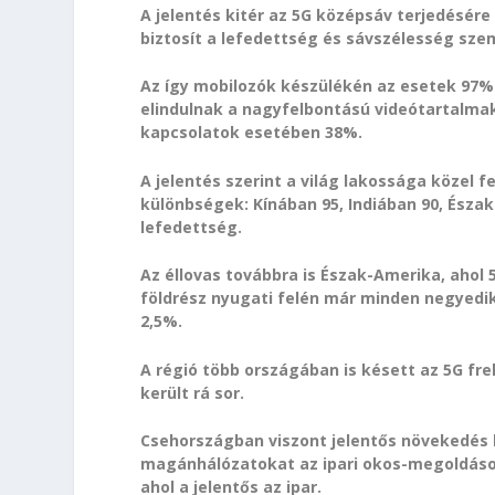
A jelentés kitér az 5G középsáv terjedésére
biztosít a lefedettség és sávszélesség sze
Az így mobilozók készülékén az esetek 97%-
elindulnak a nagyfelbontású videótartalmak
kapcsolatok esetében 38%.
A jelentés szerint a világ lakossága közel 
különbségek: Kínában 95, Indiában 90, Észa
lefedettség.
Az éllovas továbbra is Észak-Amerika, ahol
földrész nyugati felén már minden negyedi
2,5%.
A régió több országában is késett az 5G f
került rá sor.
Csehországban viszont jelentős növekedés l
magánhálózatokat az ipari okos-megoldások
ahol a jelentős az ipar.