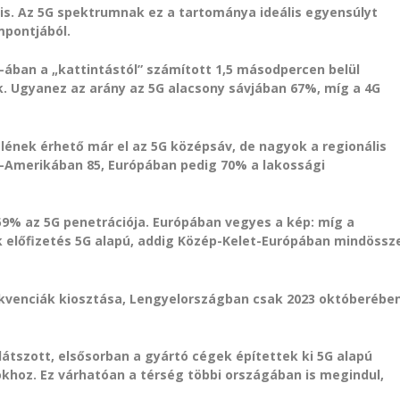
 is. Az 5G spektrumnak ez a tartománya ideális egyensúlyt
mpontjából.
ában a „kattintástól” számított 1,5 másodpercen belül
. Ugyanez az arány az 5G alacsony sávjában 67%, míg a 4G
felének érhető már el az 5G középsáv, de nagyok a regionális
k-Amerikában 85, Európában pedig 70% a lakossági
 59% az 5G penetrációja. Európában vegyes a kép: míg a
k előfizetés 5G alapú, addig Közép-Kelet-Európában mindössz
rekvenciák kiosztása, Lengyelországban csak 2023 októberébe
átszott, elsősorban a gyártó cégek építettek ki 5G alapú
hoz. Ez várhatóan a térség többi országában is megindul,