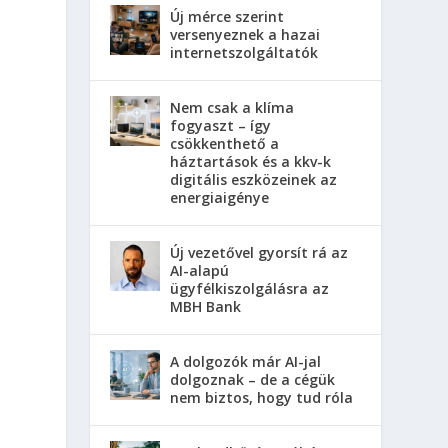
Új mérce szerint
versenyeznek a hazai
internetszolgáltatók
Nem csak a klíma
fogyaszt – így
csökkenthető a
háztartások és a kkv-k
digitális eszközeinek az
energiaigénye
Új vezetővel gyorsít rá az
AI-alapú
ügyfélkiszolgálásra az
MBH Bank
A dolgozók már AI-jal
dolgoznak – de a cégük
nem biztos, hogy tud róla