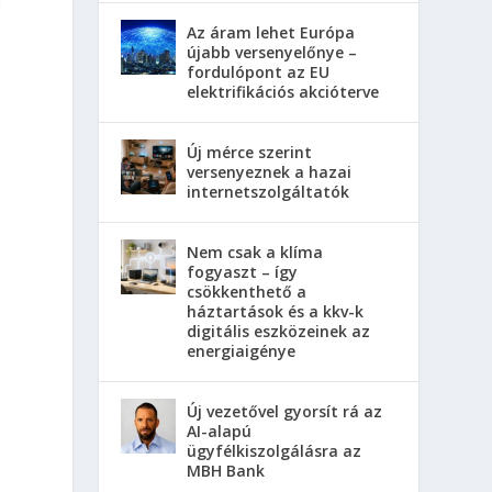
Az áram lehet Európa
újabb versenyelőnye –
fordulópont az EU
elektrifikációs akcióterve
Új mérce szerint
versenyeznek a hazai
internetszolgáltatók
Nem csak a klíma
fogyaszt – így
csökkenthető a
háztartások és a kkv-k
digitális eszközeinek az
energiaigénye
Új vezetővel gyorsít rá az
AI-alapú
ügyfélkiszolgálásra az
MBH Bank