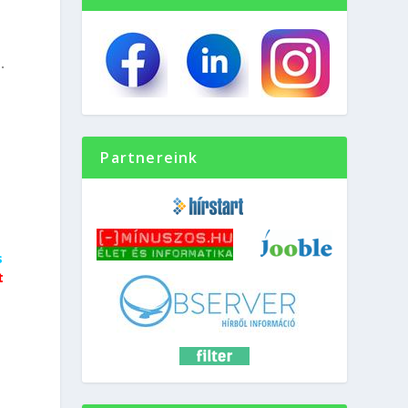
.
Partnereink
s
t