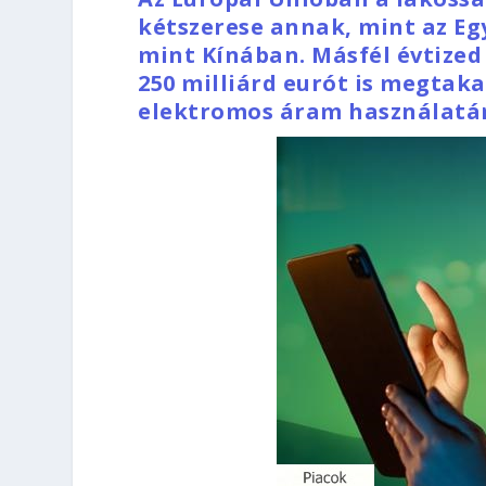
kétszerese annak, mint az Eg
mint Kínában. Másfél évtized 
250 milliárd eurót is megtak
elektromos áram használatár