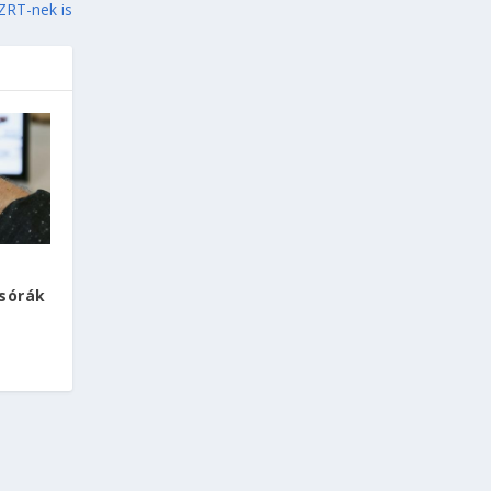
SZRT-nek is
osórák