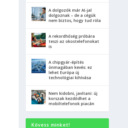
A dolgozók már AI-jal
dolgoznak – de a cégük
nem biztos, hogy tud róla
A rekordhőség próbára
teszi az okostelefonokat
is
A chipgyár-építés
önmagában kevés: ez
lehet Európa új
technológiai kihívása
Nem kidobni, javítani: új
korszak kezdődhet a
mobiltelefonok piacán
Kövess minket!