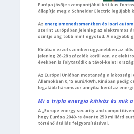
Európa jövője szempontjából kritikus fonto
állapítja meg a Schneider Electric legújabb 
Az
energiamenedzsmentben és ipari autom
szerint Európában jelenleg az elektromos á
szintje alig több mint egyötöd. A nagyobb 
Kínában ezzel szemben ugyanebben az idősza
jelenleg 26-28 százalék körül van, az elekt
években is folytatódik a távol-keleti orszá
Az Európai Unióban mostanság a lakossági 
Államokban 0,15 euró/kWh, Kínában pedig csu
legalább háromszor annyiba kerül az energi
Mi a tripla energia kihívás és mik 
A „Europe energy security and competitivene
hogy Európa 2040-re évente 250 milliárd e
történő átállás felgyorsításával.