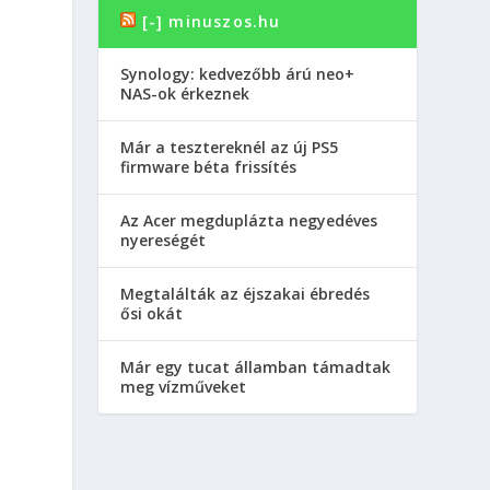
[-] minuszos.hu
Synology: kedvezőbb árú neo+
NAS-ok érkeznek
Már a tesztereknél az új PS5
firmware béta frissítés
Az Acer megduplázta negyedéves
nyereségét
Megtalálták az éjszakai ébredés
ősi okát
Már egy tucat államban támadtak
meg vízműveket