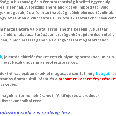
őség, a biztonság és a fenntarthatóság közötti egyensúly
s fennáll. A fosszilis energiahordozók importjától való
ek magasak, és a fenntarthatósági célok elérése távolinak
gy az EU-ban a kibocsátás 1990. óta 37 százalékkal csökkent
m használatára való átállással lehetne kezelni. A kutatás
káció előrehaladása Európában országonként jelentősen eltér,
zetben, a piac érettségében és a fogyasztói magatartásban
ok
, jelentős előrelépéseket tettek olyan ágazatokban, mint a
 most kezdik növelni az erőfeszítéseiket.
lektrifikációjában értek el magasabb szintet, míg
Nyugat- é
tromos áramra átállítását és a
prosumer kezdeményezéseke
övekedés.
maguk is termelnek áramot. (A kifejezés a producer
k összevonásából ered.
 intézkedésekre is szükség lesz