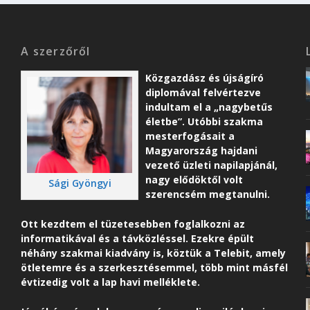
A szerzőről
Közgazdász és újságíró
diplomával felvértezve
indultam el a „nagybetűs
életbe”. Utóbbi szakma
mesterfogásait a
Magyarország hajdani
vezető üzleti napilapjánál,
nagy elődöktől volt
Sági Gyöngyi
szerencsém megtanulni.
Ott kezdtem el tüzetesebben foglalkozni az
informatikával és a távközléssel. Ezekre épült
néhány szakmai kiadvány is, köztük a Telebit, amely
ötletemre és a szerkesztésemmel, több mint másfél
évtizedig volt a lap havi melléklete.