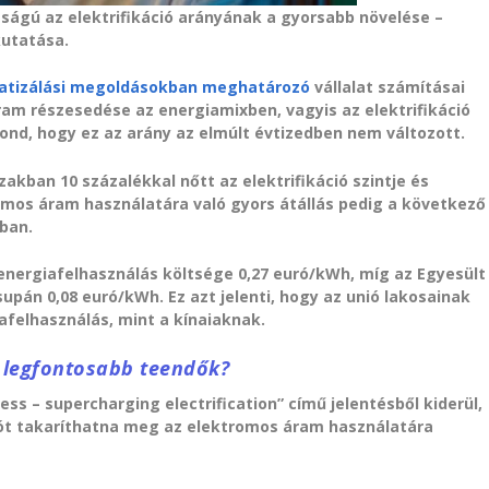
sságú az elektrifikáció arányának a gyorsabb növelése –
kutatása.
atizálási megoldásokban meghatározó
vállalat számításai
ram részesedése az energiamixben, vagyis az elektrifikáció
gond, hogy ez az arány az elmúlt évtizedben nem változott.
kban 10 százalékkal nőtt az elektrifikáció szintje és
romos áram használatára való gyors átállás pedig a következő
gban.
energiafelhasználás költsége 0,27 euró/kWh, míg az Egyesült
pán 0,08 euró/kWh. Ez azt jelenti, hogy az unió lakosainak
afelhasználás, mint a kínaiaknak.
a legfontosabb teendők?
ss – supercharging electrification” című jelentésből kiderül,
urót takaríthatna meg az elektromos áram használatára