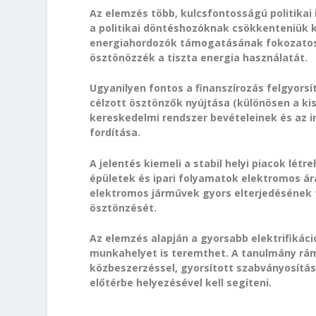
Az elemzés több, kulcsfontosságú politikai 
a politikai döntéshozóknak csökkenteniük ke
energiahordozók támogatásának fokozatos 
ösztönözzék a tiszta energia használatát.
Ugyanilyen fontos a finanszírozás felgyors
célzott ösztönzők nyújtása (különösen a ki
kereskedelmi rendszer bevételeinek és az i
fordítása.
A jelentés kiemeli a stabil helyi piacok lé
épületek és ipari folyamatok elektromos ár
elektromos járművek gyors elterjedéséne
ösztönzését.
Az elemzés alapján a gyorsabb elektrifikác
munkahelyet is teremthet. A tanulmány rámu
közbeszerzéssel, gyorsított szabványosítá
előtérbe helyezésével kell segíteni.