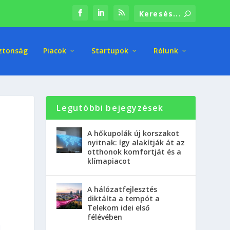
ztonság
Piacok
Startupok
Rólunk
Legutóbbi bejegyzések
A hőkupolák új korszakot
nyitnak: így alakítják át az
otthonok komfortját és a
klímapiacot
A hálózatfejlesztés
diktálta a tempót a
Telekom idei első
félévében
l