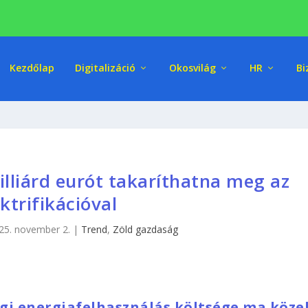
Kezdőlap
Digitalizáció
Okosvilág
HR
Bi
illiárd eurót takaríthatna meg az
ktrifikációval
25. november 2.
|
Trend
,
Zöld gazdaság
gi energiafelhasználás költsége ma köze