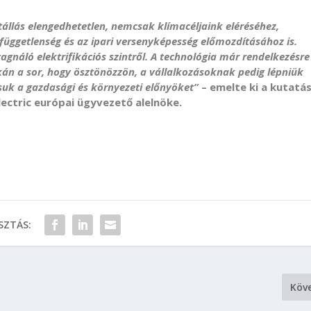
állás elengedhetetlen, nemcsak klímacéljaink eléréséhez,
üggetlenség és az ipari versenyképesség előmozdításához is.
agnáló elektrifikációs szintről. A technológia már rendelkezésre
tikán a sor, hogy ösztönözzön, a vállalkozásoknak pedig lépniük
ssuk a gazdasági és környezeti előnyöket”
– emelte ki a kutatá
lectric európai ügyvezető alelnöke.
ZTÁS:
Köv