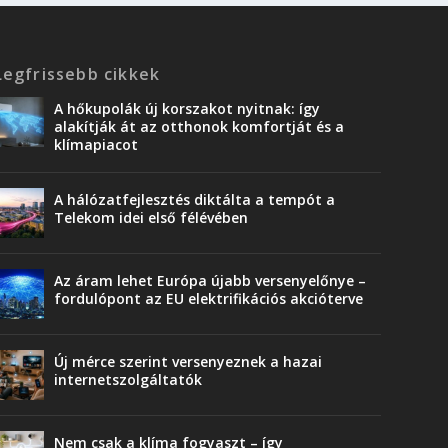
Legfrissebb cikkek
A hőkupolák új korszakot nyitnak: így
alakítják át az otthonok komfortját és a
klímapiacot
A hálózatfejlesztés diktálta a tempót a
Telekom idei első félévében
Az áram lehet Európa újabb versenyelőnye –
fordulópont az EU elektrifikációs akcióterve
Új mérce szerint versenyeznek a hazai
internetszolgáltatók
Nem csak a klíma fogyaszt – így