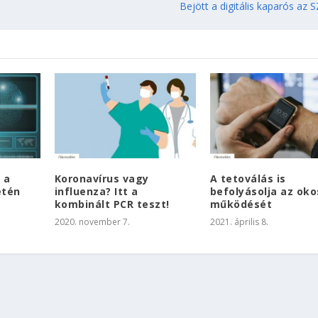
Bejött a digitális kaparós az 
 a
Koronavírus vagy
A tetoválás is
etén
influenza? Itt a
befolyásolja az ok
kombinált PCR teszt!
működését
2020. november 7.
2021. április 8.