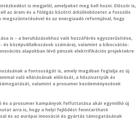
intézkedést is megjelöl, amelyeket meg kell hozni. Először is,
ll az áram és a földgáz közötti árkülönbözetet a fosszilis
megszüntetésével és az energiaadó reformjával, hogy
ítása is – a beruházásokhoz való hozzáférés egyszerűsítése,
s- és középvállalkozások számára), valamint a kibocsátás-
nnovációs alapokban lévő pénzek elektrifikációs projektekre
trehozásának a fontosságát is, amely magában foglalja az új
ammal való ellátásának előírását, a hőszivattyúk és
k támogatását, valamint a prosumer kezdeményezések
ió és a prosumer kampányok felfuttatása akár egymillió új
tat arra is, hogy a helyi fejlődést fenntartható
ssal és az európai innováció és gyártás támogatásának