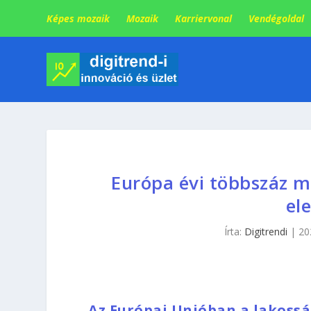
Képes mozaik
Mozaik
Karriervonal
Vendégoldal
Európa évi többszáz m
ele
Írta:
Digitrendi
|
20
Az Európai Unióban a lakossá