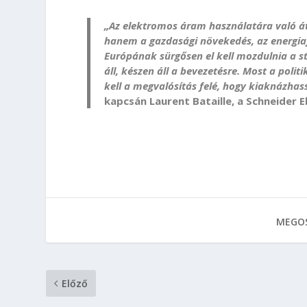
„Az elektromos áram használatára való át
hanem a gazdasági növekedés, az energiaf
Európának sürgősen el kell mozdulnia a st
áll, készen áll a bevezetésre. Most a poli
kell a megvalósítás felé, hogy kiaknázha
kapcsán Laurent Bataille, a Schneider E
MEGOS
Előző