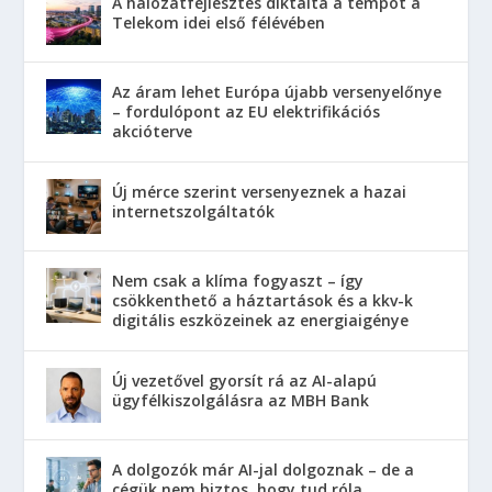
A hálózatfejlesztés diktálta a tempót a
Telekom idei első félévében
Az áram lehet Európa újabb versenyelőnye
– fordulópont az EU elektrifikációs
akcióterve
Új mérce szerint versenyeznek a hazai
internetszolgáltatók
Nem csak a klíma fogyaszt – így
csökkenthető a háztartások és a kkv-k
digitális eszközeinek az energiaigénye
Új vezetővel gyorsít rá az AI-alapú
ügyfélkiszolgálásra az MBH Bank
A dolgozók már AI-jal dolgoznak – de a
cégük nem biztos, hogy tud róla