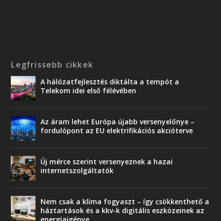
Legfrissebb cikkek
A hálózatfejlesztés diktálta a tempót a
Telekom idei első félévében
Az áram lehet Európa újabb versenyelőnye –
fordulópont az EU elektrifikációs akcióterve
Új mérce szerint versenyeznek a hazai
internetszolgáltatók
Nem csak a klíma fogyaszt – így csökkenthető a
háztartások és a kkv-k digitális eszközeinek az
energiaigénye