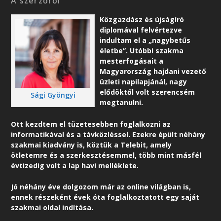
A szerzőről
Közgazdász és újságíró
diplomával felvértezve
indultam el a „nagybetűs
életbe”. Utóbbi szakma
mesterfogásait a
Magyarország hajdani vezető
üzleti napilapjánál, nagy
elődöktől volt szerencsém
Sági Gyöngyi
megtanulni.
Ott kezdtem el tüzetesebben foglalkozni az
informatikával és a távközléssel. Ezekre épült néhány
szakmai kiadvány is, köztük a Telebit, amely
ötletemre és a szerkesztésemmel, több mint másfél
évtizedig volt a lap havi melléklete.
Jó néhány éve dolgozom már az online világban is,
ennek részeként é
vek óta foglalkoztatott egy saját
szakmai oldal indítása.