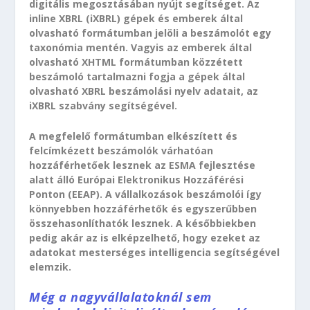
digitális megosztásában nyújt segítséget. Az
inline XBRL (iXBRL) gépek és emberek által
olvasható formátumban jelöli a beszámolót egy
taxonómia mentén. Vagyis az emberek által
olvasható XHTML formátumban közzétett
beszámoló tartalmazni fogja a gépek által
olvasható XBRL beszámolási nyelv adatait, az
iXBRL szabvány segítségével.
A megfelelő formátumban elkészített és
felcímkézett beszámolók várhatóan
hozzáférhetőek lesznek az ESMA fejlesztése
alatt álló Európai Elektronikus Hozzáférési
Ponton (EEAP). A vállalkozások beszámolói így
könnyebben hozzáférhetők és egyszerűbben
összehasonlíthatók lesznek. A későbbiekben
pedig akár az is elképzelhető, hogy ezeket az
adatokat mesterséges intelligencia segítségével
elemzik.
Még a nagyvállalatoknál sem