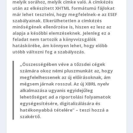
melyik sorához, melyik címke való. A címkézés
után az elkészített XHTML formátumú fájlokat
már lehet tesztelni, hogy megfelelnek-e az ESEF
szabályainak. Elkerülhetetlen a címkézés
minőségének ellenőrzése is, hiszen ez lesz az
alapja a későbbi elemzéseknek. Jelenleg ez a
feladat nem tartozik a könyvvizsgálók
hatáskörébe, ám könnyen lehet, hogy előbb
utóbb változni fog a szabályozás.
„Összességében véve a tőzsdei cégek
számára okoz némi pluszmunkát az, hogy
megfelelhessenek az új előírásoknak, ám
mégsem járnak rosszul. Az új XBRL nyelv
alkalmazása ugyanis egyidejűleg
lehetőséget ad a riportolási folyamatok
egységesítésére, digitalizálására és
hatékonyabbá tételére” – teszi hozzá a
szakértő.