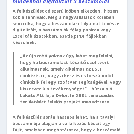
mindenhol digitalizált a beszámolás
A felkészülést célszerű időben elkezdeni, hiszen
sok a tennivaló. Még a nagyvállalatok körében
sem ritka, hogy a beszámolási folyamat kevéssé
digitalizált, a beszámolók főleg papíron vagy
Excel táblázatokban, esetleg PDF fájlokban
készülnek.
„Az új szabályoknak úgy lehet megfelelni,
hogy ha beszámolást készítő szoftvert
alkalmaznak, amely alkalmas az ESEF
címkézésre, vagy a kész éves beszámolót
címkézik fel egy szoftver segítségével, vagy
kiszervezik a tevékenységet” – húzza alá
Lukáts Attila, a Deloitte XBRL tanácsadás
területéért felelős projekt menedzsere.
A felkészülés során hasznos lehet, ha a tavalyi
beszámolója alapján a vállalkozás készít egy
fájlt, amelyben meghatározza, hogy a beszámoló