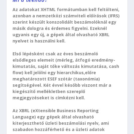
Az adatokat XHTML formátumban kell feltölteni,
azonban a nemzetközi számviteli előírások (IFRS)
szerint készült konszolidált beszámolóknál egy
másik dologra és érdemes figyelni. Ezeknél
ugyanis egy új, a gépek által olvasható XBRL
nyelvet is használni kell.
Első lépésként csak az éves beszámoló
elsődleges elemeit (mérleg, átfogó eredmény-
kimutatás, saját tőke változás kimutatása, cash
flow) kell jelölni egy hierarchikus,előre
meghatározott ESEF szótár (taxonómia)
segítségével. Két évvel később viszont már a
kiegészítő mellékletben szereplő
megjegyzéseket is címkézni kell.
Az XBRL (eXtensible Business Reporting
Language) egy gépek által olvasható
kiterjeszthető üzleti beszámolási nyelv, ami
szabadon hozzáférhető és a üzleti adatok