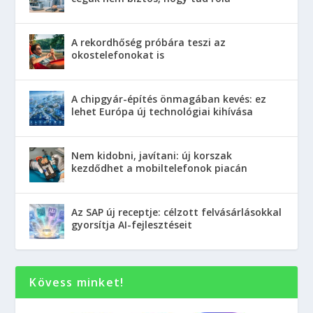
A rekordhőség próbára teszi az
okostelefonokat is
A chipgyár-építés önmagában kevés: ez
lehet Európa új technológiai kihívása
Nem kidobni, javítani: új korszak
kezdődhet a mobiltelefonok piacán
Az SAP új receptje: célzott felvásárlásokkal
gyorsítja AI-fejlesztéseit
Kövess minket!