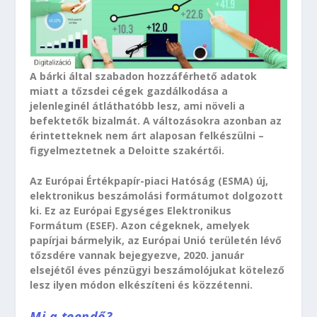
A bárki által szabadon hozzáférhető adatok
miatt a tőzsdei cégek gazdálkodása a
jelenleginél átláthatóbb lesz, ami növeli a
befektetők bizalmát. A változásokra azonban az
érintetteknek nem árt alaposan felkészülni –
figyelmeztetnek a Deloitte szakértői.
Az Európai Értékpapír-piaci Hatóság (ESMA) új,
elektronikus beszámolási formátumot dolgozott
ki. Ez az Európai Egységes Elektronikus
Formátum (ESEF). Azon cégeknek, amelyek
papírjai bármelyik, az Európai Unió területén lévő
tőzsdére vannak bejegyezve, 2020. január
elsejétől éves pénzügyi beszámolójukat kötelező
lesz ilyen módon elkészíteni és közzétenni.
Mi a teendő?