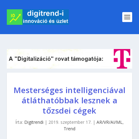
Mesterséges intelligenciával
átláthatóbbak lesznek a
tőzsdei cégek
Írta:
Digitrendi
|
2019. szeptember 17.
|
AR/VR/AI/ML
,
Trend