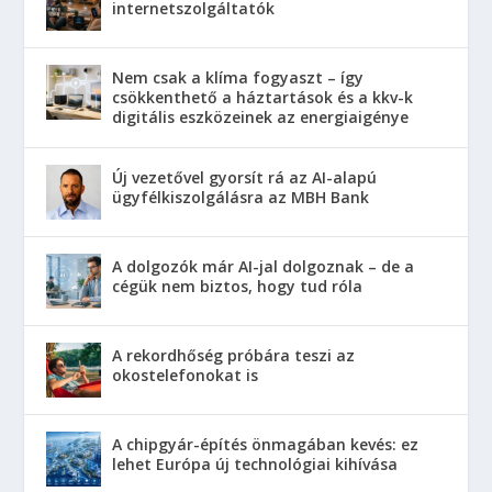
internetszolgáltatók
Nem csak a klíma fogyaszt – így
csökkenthető a háztartások és a kkv-k
digitális eszközeinek az energiaigénye
Új vezetővel gyorsít rá az AI-alapú
ügyfélkiszolgálásra az MBH Bank
A dolgozók már AI-jal dolgoznak – de a
cégük nem biztos, hogy tud róla
A rekordhőség próbára teszi az
okostelefonokat is
A chipgyár-építés önmagában kevés: ez
lehet Európa új technológiai kihívása