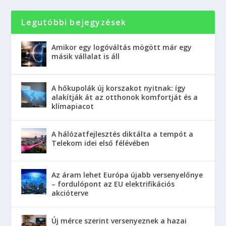
Legutóbbi bejegyzések
Amikor egy logóváltás mögött már egy
másik vállalat is áll
A hőkupolák új korszakot nyitnak: így
alakítják át az otthonok komfortját és a
klímapiacot
A hálózatfejlesztés diktálta a tempót a
Telekom idei első félévében
Az áram lehet Európa újabb versenyelőnye
– fordulópont az EU elektrifikációs
akcióterve
Új mérce szerint versenyeznek a hazai