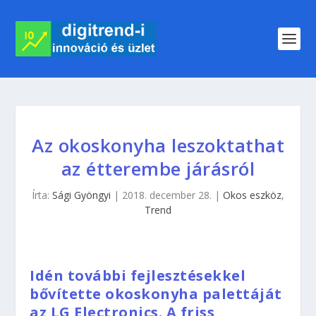
Az okoskonyha leszoktathat
az étterembe járásról
Írta:
Sági Gyöngyi
|
2018. december 28.
|
Okos eszköz
,
Trend
Idén további fejlesztésekkel
bővítette okoskonyha palettáját
az LG Electronics. A friss