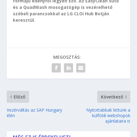
formájú edényről legyen szó. Az EasyClean sütő
és a QuadWash mosogatógép is vezérelhető
szóbeli parancsokkal az LG CLOi Hub Botján
keresztül.
MEGOSZTÁS:
Előző
Következő
Vezérváltás az SAP Hungary
Nyitottabbak lettünk a
élén
külföldi webshopok
ajánlataira is