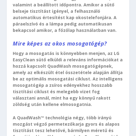
valamint a beállított időpontra. Amikor a sütő
belseje tisztítást igényel, a felhasználó
automatikus értesítést kap okostelefonjára. A
páraelszívó és a lámpa pedig automatikusan
bekapcsol amikor, a főzőlap használatban van.
Mire képes az okos mosogatógép?
Hogy a mosogatás is könnyebben menjen, az LG
EasyClean sütő elküldi a releváns információkat a
hozzá kapcsolt QuadWash mosogatógépnek,
amely az elkészült étel összetétele alapján állítja
be az optimális mosogatási ciklust. Az intelligens
mosogatógép a zsíros edényekhez hosszabb
tisztítási ciklust és melegebb vizet fog
választani annál, mint ha egy könnyű rakott
zöldség után kellene elmosogatnia.
A QuadWash™ technológia négy, több irányú
mozgást végző permetezőkarja gyors és alapos
tisztítást tesz lehetővé, bármilyen méretű és