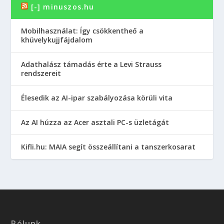
[-] minuszos.hu
Mobilhasználat: Így csökkentheő a
khüvelykujjfájdalom
Adathalász támadás érte a Levi Strauss
rendszereit
Élesedik az AI-ipar szabályozása körüli vita
Az AI húzza az Acer asztali PC-s üzletágát
Kifli.hu: MAIA segít összeállítani a tanszerkosarat
Rólunk