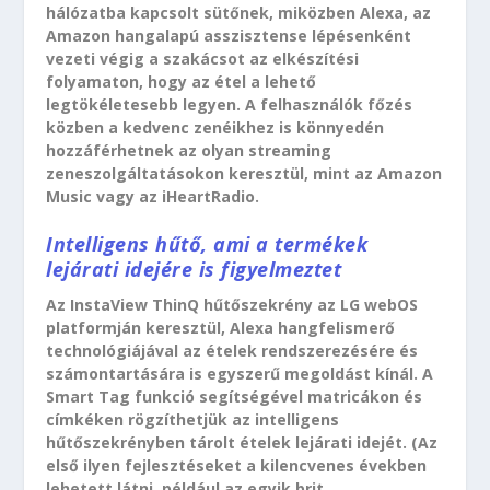
hálózatba kapcsolt sütőnek, miközben Alexa, az
Amazon hangalapú asszisztense lépésenként
vezeti végig a szakácsot az elkészítési
folyamaton, hogy az étel a lehető
legtökéletesebb legyen. A felhasználók főzés
közben a kedvenc zenéikhez is könnyedén
hozzáférhetnek az olyan streaming
zeneszolgáltatásokon keresztül, mint az Amazon
Music vagy az iHeartRadio.
Intelligens hűtő, ami a termékek
lejárati idejére is figyelmeztet
Az InstaView ThinQ hűtőszekrény az LG webOS
platformján keresztül, Alexa hangfelismerő
technológiájával az ételek rendszerezésére és
számontartására is egyszerű megoldást kínál. A
Smart Tag funkció segítségével matricákon és
címkéken rögzíthetjük az intelligens
hűtőszekrényben tárolt ételek lejárati idejét. (Az
első ilyen fejlesztéseket a kilencvenes években
lehetett látni, például az egyik brit