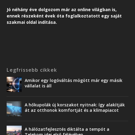
Jó néhány éve dolgozom már az online világban is,
ennek részeként é
vek óta foglalkoztatott egy saját
szakmai oldal indítása.
Legfrissebb cikkek
Amikor egy logóváltás mögött már egy másik
vállalat is áll
A hőkupolák új korszakot nyitnak: így alakítják
át az otthonok komfortját és a klímapiacot
A hálózatfejlesztés diktálta a tempót a
Telekom idei első félévében