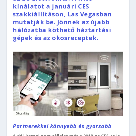
kínálatot a januári CES
szakkiállításon, Las Vegasban
mutatják be. Jönnek az újabb
hálózatba köthető háztartási
gépek és az okosreceptek.
Partnerekkel könnyebb és gyorsabb
A dél-koreai nagyvállalat már a 2018-as CES-re is