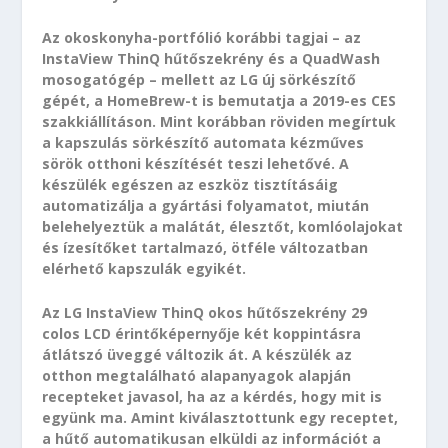
Az okoskonyha-portfólió korábbi tagjai – az
InstaView ThinQ hűtőszekrény és a QuadWash
mosogatógép – mellett az LG új sörkészítő
gépét, a HomeBrew-t is bemutatja a 2019-es CES
szakkiállításon. Mint korábban röviden megírtuk
a kapszulás sörkészítő automata kézműves
sörök otthoni készítését teszi lehetővé. A
készülék egészen az eszköz tisztításáig
automatizálja a gyártási folyamatot, miután
belehelyeztük a malátát, élesztőt, komlóolajokat
és ízesítőket tartalmazó, ötféle változatban
elérhető kapszulák egyikét.
Az LG InstaView ThinQ okos hűtőszekrény 29
colos LCD érintőképernyője két koppintásra
átlátszó üveggé változik át. A készülék az
otthon megtalálható alapanyagok alapján
recepteket javasol, ha az a kérdés, hogy mit is
együnk ma. Amint kiválasztottunk egy receptet,
a hűtő automatikusan elküldi az információt a