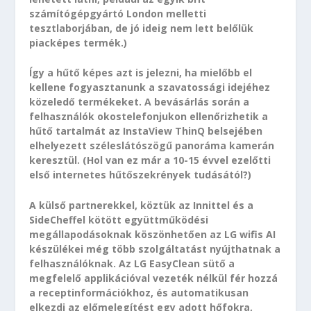
számítógépgyártó London melletti
tesztlaborjában, de jó ideig nem lett belőlük
piacképes termék.)
Így a hűtő képes azt is jelezni, ha mielőbb el
kellene fogyasztanunk a szavatossági idejéhez
közeledő termékeket. A bevásárlás során a
felhasználók okostelefonjukon ellenőrizhetik a
hűtő tartalmát az InstaView ThinQ belsejében
elhelyezett széleslátószögű panoráma kamerán
keresztül. (Hol van ez már a 10-15 évvel ezelőtti
első internetes hűtőszekrények tudásától?)
A külső partnerekkel, köztük az Innittel és a
SideCheffel kötött együttműködési
megállapodásoknak köszönhetően az LG wifis AI
készülékei még több szolgáltatást nyújthatnak a
felhasználóknak. Az LG EasyClean sütő a
megfelelő applikációval vezeték nélkül fér hozzá
a receptinformációkhoz, és automatikusan
elkezdi az előmelegítést egy adott hőfokra,