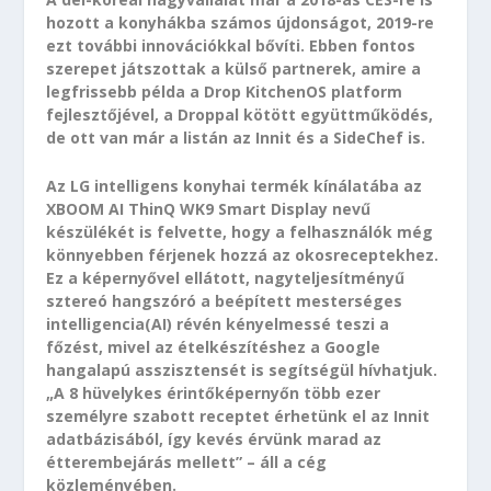
hozott a konyhákba számos újdonságot, 2019-re
ezt további innovációkkal bővíti. Ebben fontos
szerepet játszottak a külső partnerek, amire a
legfrissebb példa a Drop KitchenOS platform
fejlesztőjével, a Droppal kötött együttműködés,
de ott van már a listán az Innit és a SideChef is.
Az LG intelligens konyhai termék kínálatába az
XBOOM AI ThinQ WK9 Smart Display nevű
készülékét is felvette, hogy a felhasználók még
könnyebben férjenek hozzá az okosreceptekhez.
Ez a képernyővel ellátott, nagyteljesítményű
sztereó hangszóró a beépített mesterséges
intelligencia(AI) révén kényelmessé teszi a
főzést, mivel az ételkészítéshez a Google
hangalapú asszisztensét is segítségül hívhatjuk.
„A 8 hüvelykes érintőképernyőn több ezer
személyre szabott receptet érhetünk el az Innit
adatbázisából, így kevés érvünk marad az
étterembejárás mellett” – áll a cég
közleményében.