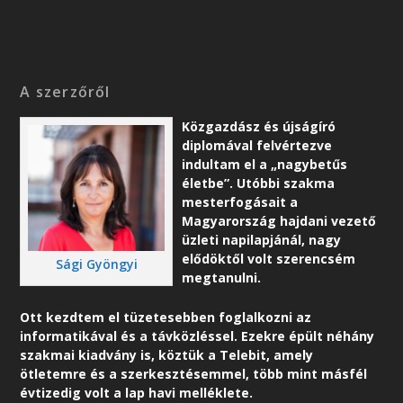
A szerzőről
Közgazdász és újságíró
diplomával felvértezve
indultam el a „nagybetűs
életbe”. Utóbbi szakma
mesterfogásait a
Magyarország hajdani vezető
üzleti napilapjánál, nagy
elődöktől volt szerencsém
Sági Gyöngyi
megtanulni.
Ott kezdtem el tüzetesebben foglalkozni az
informatikával és a távközléssel. Ezekre épült néhány
szakmai kiadvány is, köztük a Telebit, amely
ötletemre és a szerkesztésemmel, több mint másfél
évtizedig volt a lap havi melléklete.