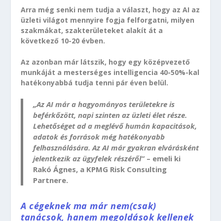
Arra még senki nem tudja a választ, hogy az AI az
üzleti világot mennyire fogja felforgatni, milyen
szakmákat, szakterületeket alakít át a
következő 10-20 évben.
Az azonban már látszik, hogy egy középvezető
munkáját a mesterséges intelligencia 40-50%-kal
hatékonyabbá tudja tenni pár éven belül.
„Az AI már a hagyományos területekre is
beférkőzött, napi szinten az üzleti élet része.
Lehetőséget ad a meglévő humán kapacitások,
adatok és források még hatékonyabb
felhasználására. Az AI már gyakran elvárásként
jelentkezik az ügyfelek részéről”
– emeli ki
Rakó Ágnes, a KPMG Risk Consulting
Partnere.
A cégeknek ma már nem(csak)
tanácsok, hanem megoldások kellenek