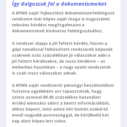
Így dolgozzuk fel a dokumentumokat
A KPMG saját fejlesztésű dokumentumfeldolgozó
rendszere már képes saját maga is nagyszámú
releváns kérdést megfogalmazni a
dokumentumok kívánatos feldolgozásához.
A rendszer alapja a jól feltett kérdés, hiszen a
gépi tanulással felkészített rendszerek képesek
csaknem száz százalékban jó válaszokat adni a
jól feltett kérdésekre, de rossz kérdésre – az
emberhez hasonlóan – a nagy nyelvi rendszerek
is csak rossz válaszokat adnak.
A KPMG saját rendszerét pénzügyi beszámolókon
futtatva egyébként azt tapasztalták, hogy
szinte azonnal 80-85 százalékos használati
értékű elemzést adott a bevitt információkból,
ahhoz képest, mint amire két humán szakértő
ennél nagyobb pontossággal, de körülbelül két
nap alatt képes lett volna.