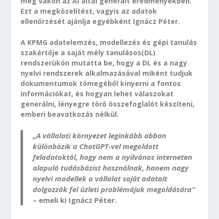
meg vakon az AI által generált eredményekben.
Ezt a megközelítést, vagyis az adatok
ellenőrzését ajánlja egyébként Ignácz Péter.
A KPMG adatelemzés, modellezés és gépi tanulás
szakértője a saját mély tanulásos(DL)
rendszerükön mutatta be, hogy a DL és a nagy
nyelvi rendszerek alkalmazásával miként tudjuk
dokumentumok tömegéből kinyerni a fontos
információkat, és hogyan lehet válaszokat
generálni, lényegre törő összefoglalót készíteni,
emberi beavatkozás nélkül.
„A vállalati környezet leginkább abban
különbözik a ChatGPT-vel megoldott
feladatoktól, hogy nem a nyilvános interneten
alapuló tudásbázist használnak, hanem nagy
nyelvi modellek a vállalat saját adatait
dolgozzák fel üzleti problémájuk megoldására”
– emeli ki Ignácz Péter.