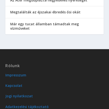
Az Acer megduplázta negyedéves nyereségét
Megtalálták az éjszakai ébredés ősi okát
Már egy tucat államban támadtak meg
vízműveket
Rólunk
Impresszum
Kapcsolat
Jogi nyilatkozat
Adatkezelési tájékoztató