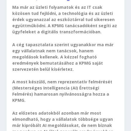
Ma már az üzleti folyamatok és az IT csak
közösen tud fejlődni, a technológia és az üzleti
érdek ugyanazzal az eszköztárral tud sikeresen
együttműködni. A KPMG tanácsadóként segíti az
ügyfeleket a digitális transzformációban.
A cég tapasztalata szerint ugyanakkor ma már
egy vállalatnak nem tanácsok, hanem
megoldások kellenek. A kézzel fogható
eredmények bemutatásához a KPMG saját
szervezetén belül kísérletez.
A most készülő, nem reprezentatív felmérését
(Mesterséges Intelligencia (AI) Érettségi
Felmérés) hamarosan nyilvánosságra hozza a
KPMG.
Az előzetes adatokból azonban már most
elmondható, hogy a vállalatok többsége ugyan
már kipróbált AI megoldásokat, de nem bíznak