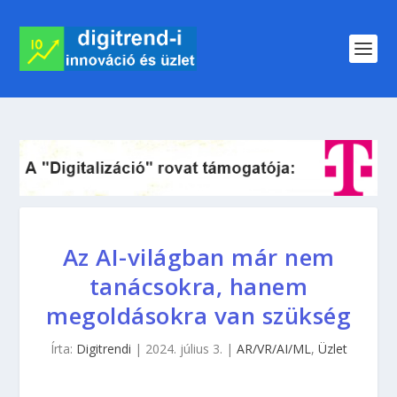
Az AI-világban már nem
tanácsokra, hanem
megoldásokra van szükség
Írta:
Digitrendi
|
2024. július 3.
|
AR/VR/AI/ML
,
Üzlet