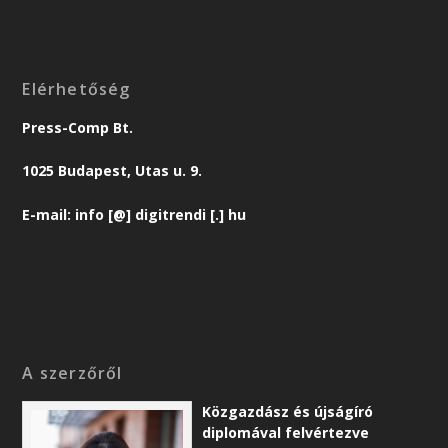
Elérhetőség
Press-Comp Bt.
1025 Budapest, Utas u. 9.
E-mail: info [@] digitrendi [.] hu
A szerzőről
Közgazdász és újságíró
diplomával felvértezve