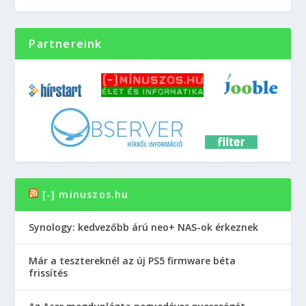
Partnereink
[-] minuszos.hu
Synology: kedvezőbb árú neo+ NAS-ok érkeznek
Már a tesztereknél az új PS5 firmware béta
frissítés