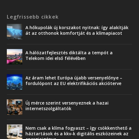
Legfrissebb cikkek
A hőkupolák új korszakot nyitnak: így alakítják
át az otthonok komfortját és a klímapiacot
A hálózatfejlesztés diktálta a tempót a
Telekom idei első félévében
Az áram lehet Európa újabb versenyelőnye –
fordulópont az EU elektrifikációs akcióterve
Új mérce szerint versenyeznek a hazai
internetszolgáltatók
Nem csak a klíma fogyaszt – így csökkenthető a
háztartások és a kkv-k digitális eszközeinek az