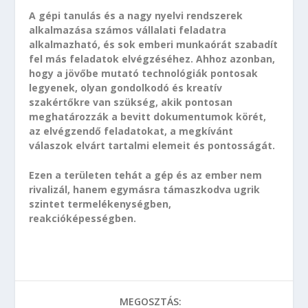
A gépi tanulás és a nagy nyelvi rendszerek
alkalmazása számos vállalati feladatra
alkalmazható, és sok emberi munkaórát szabadít
fel más feladatok elvégzéséhez. Ahhoz azonban,
hogy a jövőbe mutató technológiák pontosak
legyenek, olyan gondolkodó és kreatív
szakértőkre van szükség, akik pontosan
meghatározzák a bevitt dokumentumok körét,
az elvégzendő feladatokat, a megkívánt
válaszok elvárt tartalmi elemeit és pontosságát.
Ezen a területen tehát a gép és az ember nem
rivalizál, hanem egymásra támaszkodva ugrik
szintet termelékenységben,
reakcióképességben.
MEGOSZTÁS: