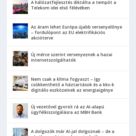
A hálózatfejlesztés diktálta a tempót a
Telekom idei első félévében
Az áram lehet Európa újabb versenyelőnye
– fordulópont az EU elektrifikációs
akcióterve
Új mérce szerint versenyeznek a hazai
internetszolgáltatók
Nem csak a klíma fogyaszt – így
csökkenthető a háztartások és a kkv-k
digitális eszközeinek az energiaigénye
Új vezetővel gyorsít rá az AI-alapú
ügyfélkiszolgálásra az MBH Bank
A dolgozók már AI-jal dolgoznak – de a