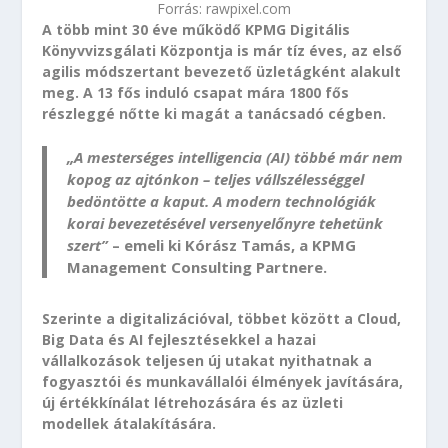
Forrás: rawpixel.com
A több mint 30 éve működő KPMG Digitális
Könyvvizsgálati Központja is már tíz éves, az első
agilis módszertant bevezető üzletágként alakult
meg. A 13 fős induló csapat mára 1800 fős
részleggé nőtte ki magát a tanácsadó cégben.
„A mesterséges intelligencia (AI) többé már nem
kopog az ajtónkon – teljes vállszélességgel
bedöntötte a kaput. A modern technológiák
korai bevezetésével versenyelőnyre tehetünk
szert”
– emeli ki Kórász Tamás, a KPMG
Management Consulting Partnere.
Szerinte a digitalizációval, többet között a Cloud,
Big Data és AI fejlesztésekkel a hazai
vállalkozások teljesen új utakat nyithatnak a
fogyasztói és munkavállalói élmények javítására,
új értékkínálat létrehozására és az üzleti
modellek átalakítására.