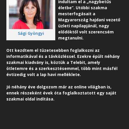
indultam el a „nagybetűs
életbe”. Utóbbi szakma
mesterfogásait a
Magyarország hajdani vezető
üzleti napilapjánál, nagy
elődöktől volt szerencsém
Sági Gyöngyi
megtanulni.
Ott kezdtem el tüzetesebben foglalkozni az
informatikával és a távközléssel. Ezekre épült néhány
szakmai kiadvány is, köztük a Telebit, amely
ötletemre és a szerkesztésemmel, több mint másfél
évtizedig volt a lap havi melléklete.
Jó néhány éve dolgozom már az online világban is,
ennek részeként é
vek óta foglalkoztatott egy saját
szakmai oldal indítása.