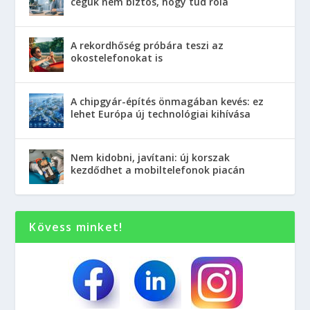
cégük nem biztos, hogy tud róla
A rekordhőség próbára teszi az
okostelefonokat is
A chipgyár-építés önmagában kevés: ez
lehet Európa új technológiai kihívása
Nem kidobni, javítani: új korszak
kezdődhet a mobiltelefonok piacán
Kövess minket!