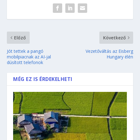
Előző
Következő
Jót tettek a pangó
Vezetőváltás az Eisberg
mobilpiacnak az AI-jal
Hungary élén
dúsított telefonok
MÉG EZ IS ÉRDEKELHETI