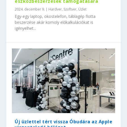
eszközbeszerzések támogatására
2024. december 9.
|
Hardver
,
Szoftver
,
Üzlet
Egy-egy laptop, okostelefon, táblagép flotta
beszerzése akár komoly előkalkulációkat is
igényelhet...
Új üzlettel tért vissza Óbudára az Apple