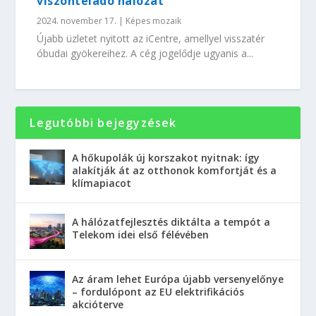
viszonteladó hálózat
2024. november 17.
|
Képes mozaik
Újabb üzletet nyitott az iCentre, amellyel visszatér
óbudai gyökereihez. A cég jogelődje ugyanis a...
Legutóbbi bejegyzések
A hőkupolák új korszakot nyitnak: így
alakítják át az otthonok komfortját és a
klímapiacot
A hálózatfejlesztés diktálta a tempót a
Telekom idei első félévében
Az áram lehet Európa újabb versenyelőnye
– fordulópont az EU elektrifikációs
akcióterve