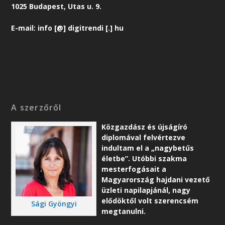
1025 Budapest, Utas u. 9.
E-mail: info [@] digitrendi [.] hu
A szerzőről
Közgazdász és újságíró
diplomával felvértezve
indultam el a „nagybetűs
életbe”. Utóbbi szakma
mesterfogásait a
Magyarország hajdani vezető
üzleti napilapjánál, nagy
elődöktől volt szerencsém
Sági Gyöngyi
megtanulni.