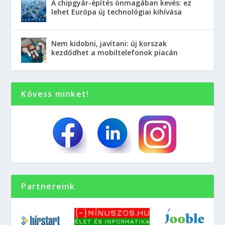
A chipgyár-építés önmagában kevés: ez
lehet Európa új technológiai kihívása
Nem kidobni, javítani: új korszak
kezdődhet a mobiltelefonok piacán
Kövess minket!
Partnereink