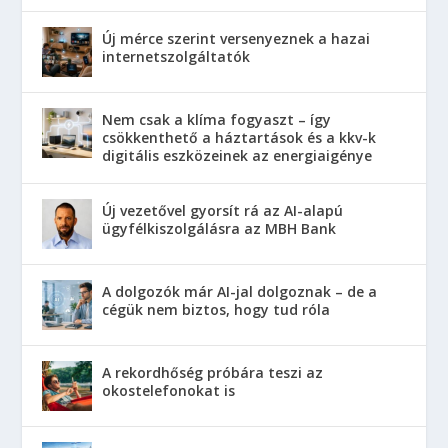
Új mérce szerint versenyeznek a hazai
internetszolgáltatók
Nem csak a klíma fogyaszt – így
csökkenthető a háztartások és a kkv-k
digitális eszközeinek az energiaigénye
Új vezetővel gyorsít rá az AI-alapú
ügyfélkiszolgálásra az MBH Bank
A dolgozók már AI-jal dolgoznak – de a
cégük nem biztos, hogy tud róla
A rekordhőség próbára teszi az
okostelefonokat is