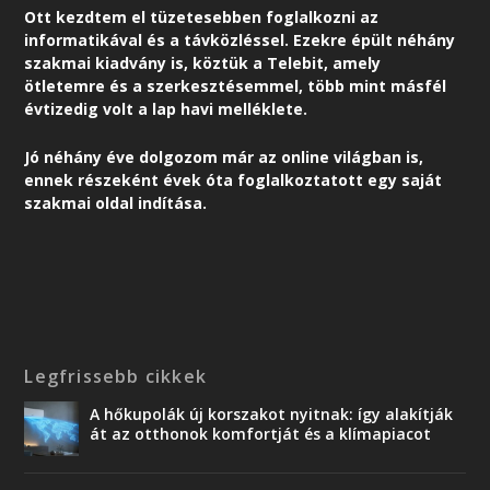
Ott kezdtem el tüzetesebben foglalkozni az
informatikával és a távközléssel. Ezekre épült néhány
szakmai kiadvány is, köztük a Telebit, amely
ötletemre és a szerkesztésemmel, több mint másfél
évtizedig volt a lap havi melléklete.
Jó néhány éve dolgozom már az online világban is,
ennek részeként é
vek óta foglalkoztatott egy saját
szakmai oldal indítása.
Legfrissebb cikkek
A hőkupolák új korszakot nyitnak: így alakítják
át az otthonok komfortját és a klímapiacot