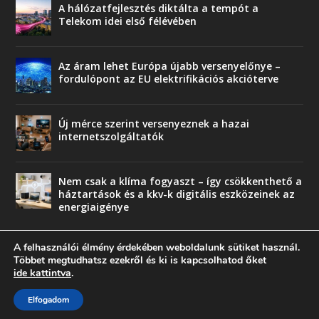
A hálózatfejlesztés diktálta a tempót a
Telekom idei első félévében
Az áram lehet Európa újabb versenyelőnye –
fordulópont az EU elektrifikációs akcióterve
Új mérce szerint versenyeznek a hazai
internetszolgáltatók
Nem csak a klíma fogyaszt – így csökkenthető a
háztartások és a kkv-k digitális eszközeinek az
energiaigénye
A felhasználói élmény érdekében weboldalunk sütiket használ.
Többet megtudhatsz ezekről és ki is kapcsolhatod őket
ide kattintva
.
© copyright 2018 Press-Comp Bt.
Elfogadom
Trend
Üzlet
Karriervonal
Vendégoldal