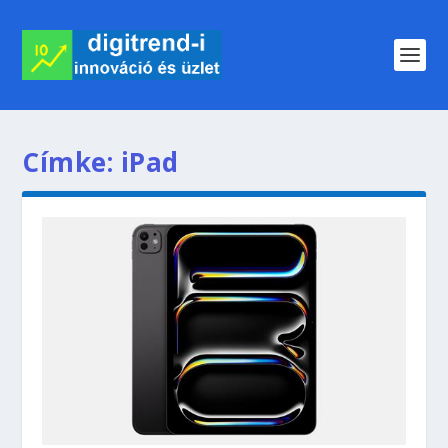
Címke:
iPad