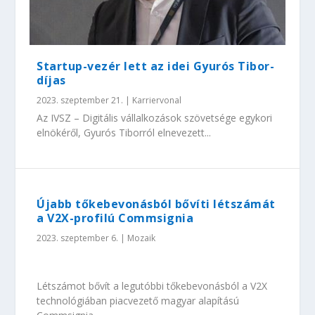
Startup-vezér lett az idei Gyurós Tibor-
díjas
2023. szeptember 21.
|
Karriervonal
Az IVSZ – Digitális vállalkozások szövetsége egykori
elnökéről, Gyurós Tiborról elnevezett...
Újabb tőkebevonásból bővíti létszámát
a V2X-profilú Commsignia
2023. szeptember 6.
|
Mozaik
Létszámot bővít a legutóbbi tőkebevonásból a V2X
technológiában piacvezető magyar alapítású