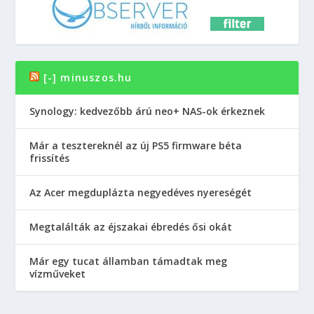
[-] minuszos.hu
Synology: kedvezőbb árú neo+ NAS-ok érkeznek
Már a tesztereknél az új PS5 firmware béta
frissítés
Az Acer megduplázta negyedéves nyereségét
Megtalálták az éjszakai ébredés ősi okát
Már egy tucat államban támadtak meg
vízműveket