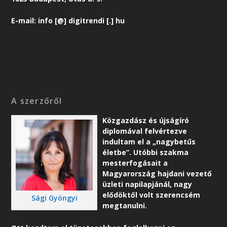
E-mail: info [@] digitrendi [.] hu
A szerzőről
Közgazdász és újságíró
diplomával felvértezve
indultam el a „nagybetűs
életbe”. Utóbbi szakma
mesterfogásait a
Magyarország hajdani vezető
üzleti napilapjánál, nagy
elődöktől volt szerencsém
Sági Gyöngyi
megtanulni.