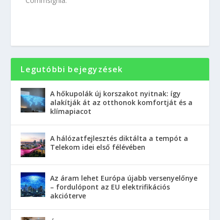
Commsignia.
Legutóbbi bejegyzések
A hőkupolák új korszakot nyitnak: így
alakítják át az otthonok komfortját és a
klímapiacot
A hálózatfejlesztés diktálta a tempót a
Telekom idei első félévében
Az áram lehet Európa újabb versenyelőnye
– fordulópont az EU elektrifikációs
akcióterve