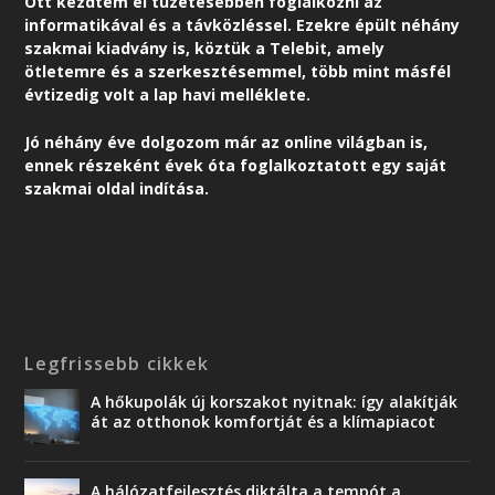
Ott kezdtem el tüzetesebben foglalkozni az
informatikával és a távközléssel. Ezekre épült néhány
szakmai kiadvány is, köztük a Telebit, amely
ötletemre és a szerkesztésemmel, több mint másfél
évtizedig volt a lap havi melléklete.
Jó néhány éve dolgozom már az online világban is,
ennek részeként é
vek óta foglalkoztatott egy saját
szakmai oldal indítása.
Legfrissebb cikkek
A hőkupolák új korszakot nyitnak: így alakítják
át az otthonok komfortját és a klímapiacot
A hálózatfejlesztés diktálta a tempót a