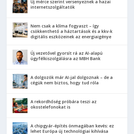
Új mérce szerint versenyeznek a hazai
internetszolgáltatók
Nem csak a klíma fogyaszt – így
csökkenthető a háztartások és a kkv-k
digitális eszközeinek az energiaigénye
Új vezetővel gyorsít rá az AI-alapú
ügyfélkiszolgálásra az MBH Bank
A dolgozók már AI-jal dolgoznak – de a
cégük nem biztos, hogy tud róla
A rekordhőség próbára teszi az
okostelefonokat is
A chipgyár-építés önmagában kevés: ez
lehet Európa új technológiai kihívása