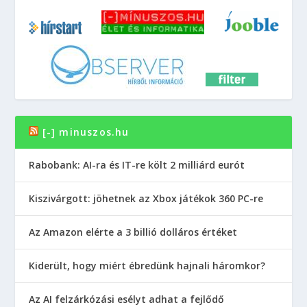
[-] minuszos.hu
Rabobank: AI-ra és IT-re költ 2 milliárd eurót
Kiszivárgott: jöhetnek az Xbox játékok 360 PC-re
Az Amazon elérte a 3 billió dolláros értéket
Kiderült, hogy miért ébredünk hajnali háromkor?
Az AI felzárkózási esélyt adhat a fejlődő