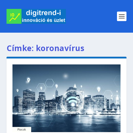
Címke:
koronavírus