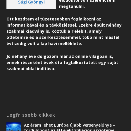
elődöktől volt szerencsém
Sági Gyöngyi
megtanulni.
Ott kezdtem el tüzetesebben foglalkozni az
informatikával és a távközléssel. Ezekre épült néhány
szakmai kiadvány is, köztük a Telebit, amely
ötletemre és a szerkesztésemmel, több mint másfél
évtizedig volt a lap havi melléklete.
Jó néhány éve dolgozom már az online világban is,
ennek részeként é
vek óta foglalkoztatott egy saját
szakmai oldal indítása.
Legfrissebb cikkek
Az áram lehet Európa újabb versenyelőnye –
fordulópont az EU elektrifikációs akcióterve