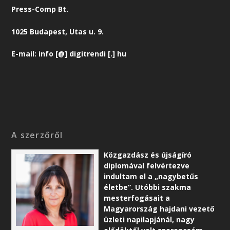
Press-Comp Bt.
1025 Budapest, Utas u. 9.
E-mail: info [@] digitrendi [.] hu
A szerzőről
Közgazdász és újságíró
diplomával felvértezve
indultam el a „nagybetűs
életbe”. Utóbbi szakma
mesterfogásait a
Magyarország hajdani vezető
üzleti napilapjánál, nagy