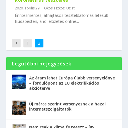
koronavírus tesztelés
2020. április 29.
|
Okos eszköz
,
Üzlet
Érintésmentes, áthajtásos tesztelőállomás létesült
Budapesten, ahol előzetes online...
1
2
Legutóbbi bejegyzések
Az áram lehet Európa újabb versenyelőnye
– fordulópont az EU elektrifikációs
akcióterve
Új mérce szerint versenyeznek a hazai
internetszolgáltatók
Nem csak a klíma fogyaszt – így