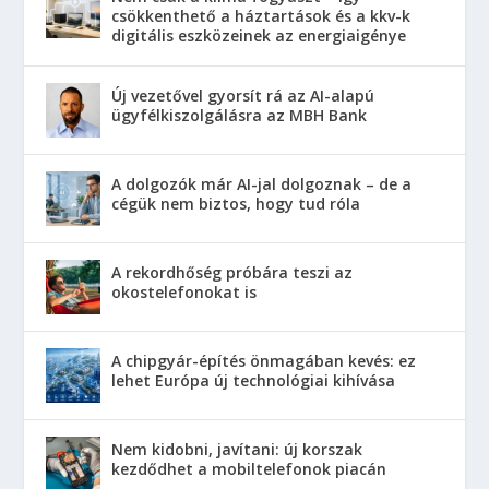
csökkenthető a háztartások és a kkv-k
digitális eszközeinek az energiaigénye
Új vezetővel gyorsít rá az AI-alapú
ügyfélkiszolgálásra az MBH Bank
A dolgozók már AI-jal dolgoznak – de a
cégük nem biztos, hogy tud róla
A rekordhőség próbára teszi az
okostelefonokat is
A chipgyár-építés önmagában kevés: ez
lehet Európa új technológiai kihívása
Nem kidobni, javítani: új korszak
kezdődhet a mobiltelefonok piacán