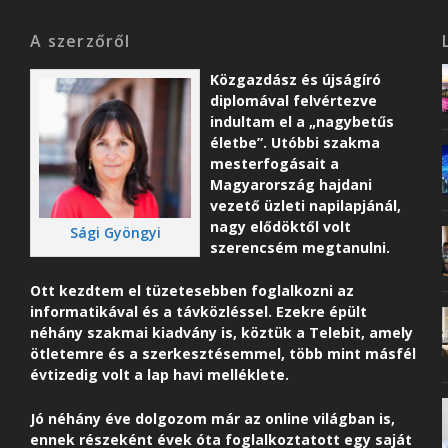
A szerzőről
Közgazdász és újságíró
diplomával felvértezve
indultam el a „nagybetűs
életbe”. Utóbbi szakma
mesterfogásait a
Magyarország hajdani
vezető üzleti napilapjánál,
nagy elődöktől volt
Sági Gyöngyi
szerencsém megtanulni.
Ott kezdtem el tüzetesebben foglalkozni az
informatikával és a távközléssel. Ezekre épült
néhány szakmai kiadvány is, köztük a Telebit, amely
ötletemre és a szerkesztésemmel, több mint másfél
évtizedig volt a lap havi melléklete.
Jó néhány éve dolgozom már az online világban is,
ennek részeként é
vek óta foglalkoztatott egy saját