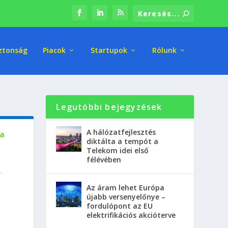
ztonság
Piacok
Startupok
Rólunk
Legutóbbi bejegyzések
A hálózatfejlesztés
 a
diktálta a tempót a
Telekom idei első
félévében
-
Az áram lehet Európa
újabb versenyelőnye –
fordulópont az EU
elektrifikációs akcióterve