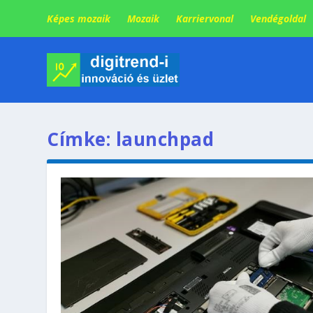
Képes mozaik
Mozaik
Karriervonal
Vendégoldal
Címke:
launchpad