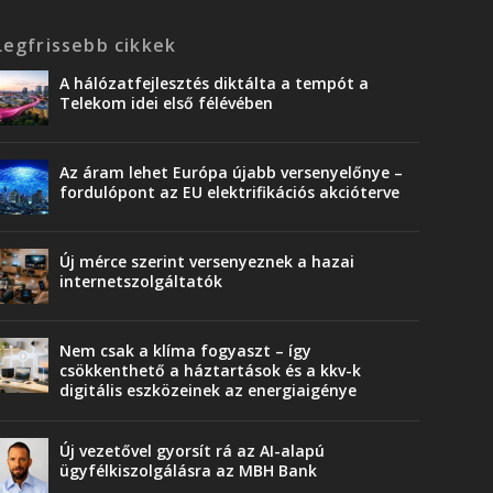
Legfrissebb cikkek
A hálózatfejlesztés diktálta a tempót a
Telekom idei első félévében
Az áram lehet Európa újabb versenyelőnye –
fordulópont az EU elektrifikációs akcióterve
Új mérce szerint versenyeznek a hazai
internetszolgáltatók
Nem csak a klíma fogyaszt – így
csökkenthető a háztartások és a kkv-k
digitális eszközeinek az energiaigénye
Új vezetővel gyorsít rá az AI-alapú
ügyfélkiszolgálásra az MBH Bank