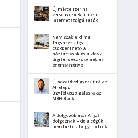
Új mérce szerint
versenyeznek a hazai
internetszolgáltatók
Nem csak a klíma
fogyaszt – így
csökkenthető a
háztartások és a kkv-k
digitális eszközeinek az
energiaigénye
Új vezetővel gyorsít rá az
AI-alapú
ügyfélkiszolgálásra az
MBH Bank
A dolgozók már AI-jal
dolgoznak – de a cégük
nem biztos, hogy tud róla