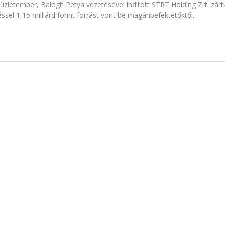
 üzletember, Balogh Petya vezetésével indított STRT Holding Zrt. zár
sel 1,15 milliárd forint forrást vont be magánbefektetőktől.