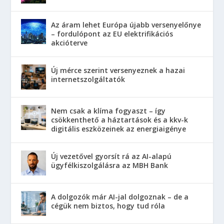
Az áram lehet Európa újabb versenyelőnye
– fordulópont az EU elektrifikációs
akcióterve
Új mérce szerint versenyeznek a hazai
internetszolgáltatók
Nem csak a klíma fogyaszt – így
csökkenthető a háztartások és a kkv-k
digitális eszközeinek az energiaigénye
Új vezetővel gyorsít rá az AI-alapú
ügyfélkiszolgálásra az MBH Bank
A dolgozók már AI-jal dolgoznak – de a
cégük nem biztos, hogy tud róla