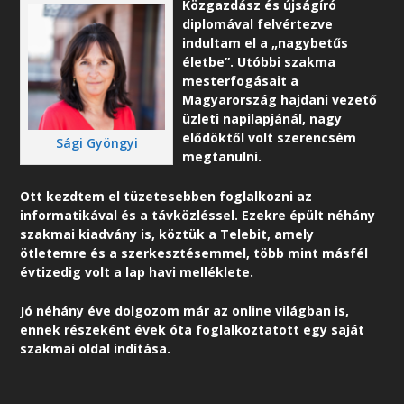
Közgazdász és újságíró
diplomával felvértezve
indultam el a „nagybetűs
életbe”. Utóbbi szakma
mesterfogásait a
Magyarország hajdani vezető
üzleti napilapjánál, nagy
elődöktől volt szerencsém
Sági Gyöngyi
megtanulni.
Ott kezdtem el tüzetesebben foglalkozni az
informatikával és a távközléssel. Ezekre épült néhány
szakmai kiadvány is, köztük a Telebit, amely
ötletemre és a szerkesztésemmel, több mint másfél
évtizedig volt a lap havi melléklete.
Jó néhány éve dolgozom már az online világban is,
ennek részeként é
vek óta foglalkoztatott egy saját
szakmai oldal indítása.