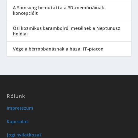
A Samsung bemutatta a 3D-memóriáinak
koncepcióit
Ősi kozmikus karambolról mesélnek a Neptunusz
holdjai
Vége a bérrobbanásnak a hazai IT-piacon
Rólunk
Impresszum
Kapcsolat
Jogi nyilatkozat