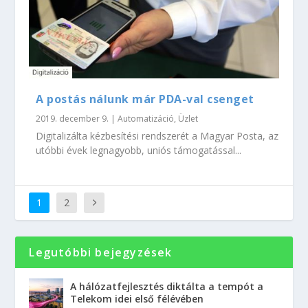
A postás nálunk már PDA-val csenget
2019. december 9.
|
Automatizáció
,
Üzlet
Digitalizálta kézbesítési rendszerét a Magyar Posta, az
utóbbi évek legnagyobb, uniós támogatással...
1
2
Legutóbbi bejegyzések
A hálózatfejlesztés diktálta a tempót a
Telekom idei első félévében