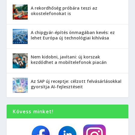
A rekordhőség próbára teszi az
okostelefonokat is
A chipgyár-építés önmagában kevés: ez
lehet Európa új technológiai kihívása
Nem kidobni, javítani: új korszak
kezdődhet a mobiltelefonok piacán
Az SAP új receptje: célzott felvásárlásokkal
gyorsítja AI-fejlesztéseit
Kövess minket!