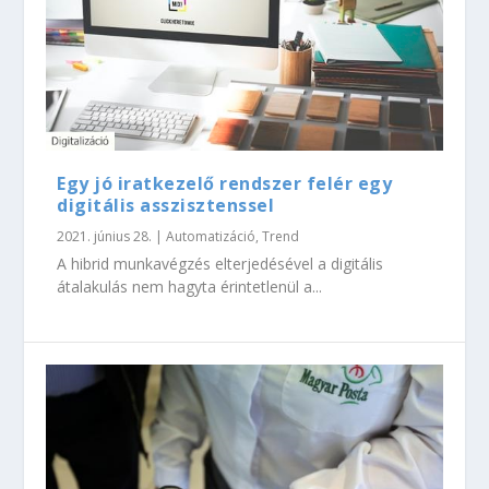
Egy jó iratkezelő rendszer felér egy
digitális asszisztenssel
2021. június 28.
|
Automatizáció
,
Trend
A hibrid munkavégzés elterjedésével a digitális
átalakulás nem hagyta érintetlenül a...