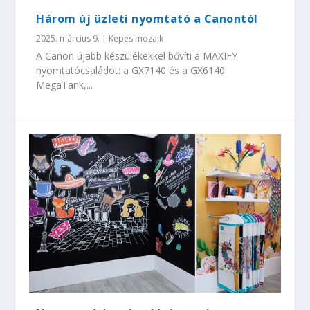
Három új üzleti nyomtató a Canontól
2025. március 9.
|
Képes mozaik
A Canon újabb készülékekkel bővíti a MAXIFY
nyomtatócsaládot: a GX7140 és a GX6140
MegaTank,...