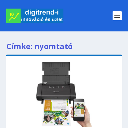
Címke:
nyomtató