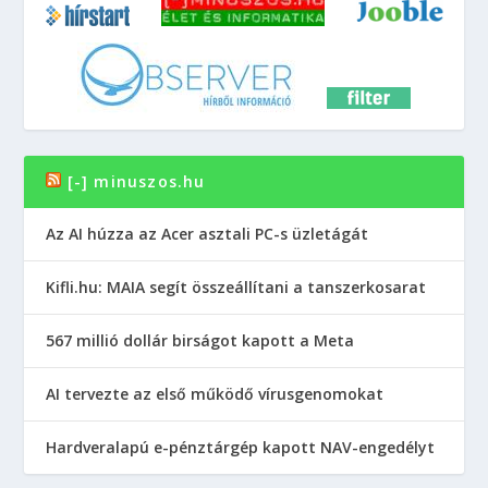
[-] minuszos.hu
Az AI húzza az Acer asztali PC-s üzletágát
Kifli.hu: MAIA segít összeállítani a tanszerkosarat
567 millió dollár birságot kapott a Meta
AI tervezte az első működő vírusgenomokat
Hardveralapú e-pénztárgép kapott NAV-engedélyt