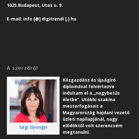
1025 Budapest, Utas u. 9.
E-mail: info [@] digitrendi [.] hu
A szerzőről
Közgazdász és újságíró
diplomával felvértezve
indultam el a „nagybetűs
életbe”. Utóbbi szakma
mesterfogásait a
Magyarország hajdani vezető
üzleti napilapjánál, nagy
elődöktől volt szerencsém
Sági Gyöngyi
megtanulni.