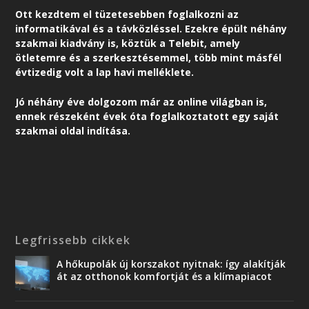
Ott kezdtem el tüzetesebben foglalkozni az
informatikával és a távközléssel. Ezekre épült néhány
szakmai kiadvány is, köztük a Telebit, amely
ötletemre és a szerkesztésemmel, több mint másfél
évtizedig volt a lap havi melléklete.
Jó néhány éve dolgozom már az online világban is,
ennek részeként é
vek óta foglalkoztatott egy saját
szakmai oldal indítása.
Legfrissebb cikkek
A hőkupolák új korszakot nyitnak: így alakítják
át az otthonok komfortját és a klímapiacot