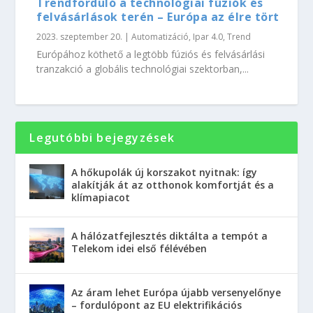
Trendforduló a technológiai fúziók és
felvásárlások terén – Európa az élre tört
2023. szeptember 20.
|
Automatizáció
,
Ipar 4.0
,
Trend
Európához köthető a legtöbb fúziós és felvásárlási
tranzakció a globális technológiai szektorban,...
Legutóbbi bejegyzések
A hőkupolák új korszakot nyitnak: így
alakítják át az otthonok komfortját és a
klímapiacot
A hálózatfejlesztés diktálta a tempót a
Telekom idei első félévében
Az áram lehet Európa újabb versenyelőnye
– fordulópont az EU elektrifikációs