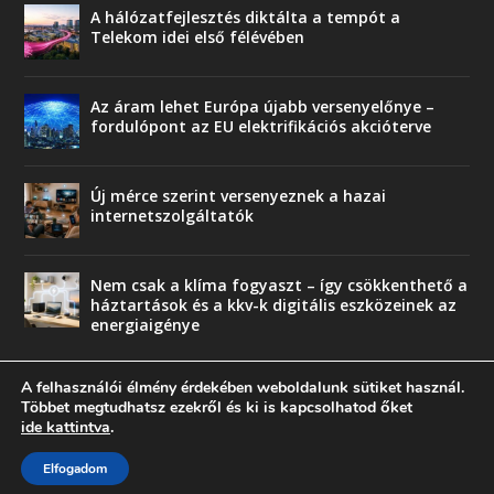
A hálózatfejlesztés diktálta a tempót a
Telekom idei első félévében
Az áram lehet Európa újabb versenyelőnye –
fordulópont az EU elektrifikációs akcióterve
Új mérce szerint versenyeznek a hazai
internetszolgáltatók
Nem csak a klíma fogyaszt – így csökkenthető a
háztartások és a kkv-k digitális eszközeinek az
energiaigénye
A felhasználói élmény érdekében weboldalunk sütiket használ.
Többet megtudhatsz ezekről és ki is kapcsolhatod őket
ide kattintva
.
© copyright 2018 Press-Comp Bt.
Elfogadom
Trend
Üzlet
Karriervonal
Vendégoldal