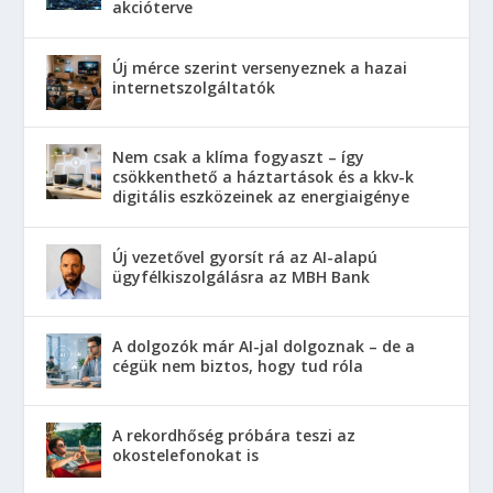
akcióterve
Új mérce szerint versenyeznek a hazai
internetszolgáltatók
Nem csak a klíma fogyaszt – így
csökkenthető a háztartások és a kkv-k
digitális eszközeinek az energiaigénye
Új vezetővel gyorsít rá az AI-alapú
ügyfélkiszolgálásra az MBH Bank
A dolgozók már AI-jal dolgoznak – de a
cégük nem biztos, hogy tud róla
A rekordhőség próbára teszi az
okostelefonokat is