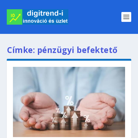
Címke:
pénzügyi befektető