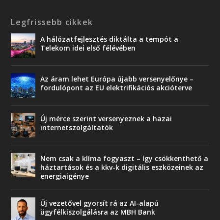
Legfrissebb cikkek
A hálózatfejlesztés diktálta a tempót a
Telekom idei első félévében
Az áram lehet Európa újabb versenyelőnye –
fordulópont az EU elektrifikációs akcióterve
Új mérce szerint versenyeznek a hazai
internetszolgáltatók
Nem csak a klíma fogyaszt – így csökkenthető a
háztartások és a kkv-k digitális eszközeinek az
energiaigénye
Új vezetővel gyorsít rá az AI-alapú
ügyfélkiszolgálásra az MBH Bank