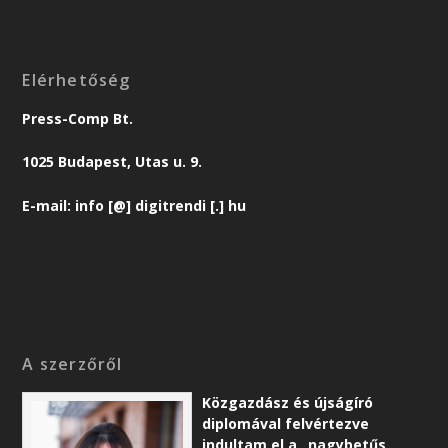
Elérhetőség
Press-Comp Bt.
1025 Budapest, Utas u. 9.
E-mail: info [@] digitrendi [.] hu
A szerzőről
Közgazdász és újságíró
diplomával felvértezve
indultam el a „nagybetűs