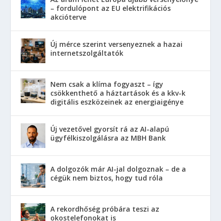
– fordulópont az EU elektrifikációs
akcióterve
Új mérce szerint versenyeznek a hazai
internetszolgáltatók
Nem csak a klíma fogyaszt – így
csökkenthető a háztartások és a kkv-k
digitális eszközeinek az energiaigénye
Új vezetővel gyorsít rá az AI-alapú
ügyfélkiszolgálásra az MBH Bank
A dolgozók már AI-jal dolgoznak – de a
cégük nem biztos, hogy tud róla
A rekordhőség próbára teszi az
okostelefonokat is