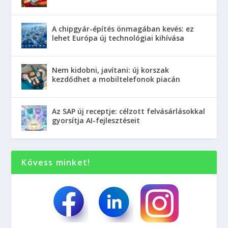
A chipgyár-építés önmagában kevés: ez
lehet Európa új technológiai kihívása
Nem kidobni, javítani: új korszak
kezdődhet a mobiltelefonok piacán
Az SAP új receptje: célzott felvásárlásokkal
gyorsítja AI-fejlesztéseit
Kövess minket!