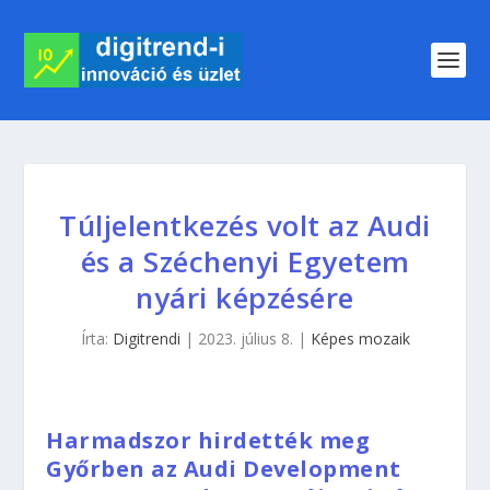
Túljelentkezés volt az Audi
és a Széchenyi Egyetem
nyári képzésére
Írta:
Digitrendi
|
2023. július 8.
|
Képes mozaik
Harmadszor hirdették meg
Győrben az Audi Development