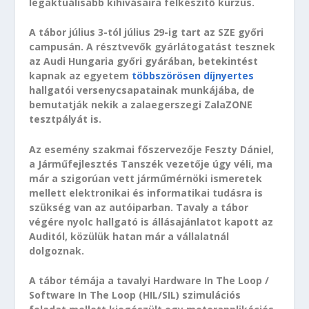
legaktuálisabb kihívásaira felkészítő kurzus.
A tábor július 3-tól július 29-ig tart az SZE győri
campusán. A résztvevők gyárlátogatást tesznek
az Audi Hungaria győri gyárában, betekintést
kapnak az egyetem
többszörösen díjnyertes
hallgatói versenycsapatainak munkájába, de
bemutatják nekik a zalaegerszegi ZalaZONE
tesztpályát is.
Az esemény szakmai főszervezője Feszty Dániel,
a Járműfejlesztés Tanszék vezetője úgy véli, ma
már a szigorúan vett járműmérnöki ismeretek
mellett elektronikai és informatikai tudásra is
szükség van az autóiparban. Tavaly a tábor
végére nyolc hallgató is állásajánlatot kapott az
Auditól, közülük hatan már a vállalatnál
dolgoznak.
A tábor témája a tavalyi Hardware In The Loop /
Software In The Loop (HIL/SIL) szimulációs