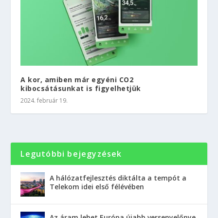
A kor, amiben már egyéni CO2
kibocsátásunkat is figyelhetjük
2024. február 19.
Legutóbbi bejegyzések
A hálózatfejlesztés diktálta a tempót a
Telekom idei első félévében
Az áram lehet Európa újabb versenyelőnye