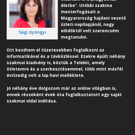
életbe”. Utóbbi szakma
mesterfogásait a
Magyarország hajdani vezető
üzleti napilapjánál, nagy
elődöktől volt szerencsém
Sági Gyöngyi
megtanulni.
Ott kezdtem el tüzetesebben foglalkozni az
informatikával és a távközléssel. Ezekre épült néhány
szakmai kiadvány is, köztük a Telebit, amely
ötletemre és a szerkesztésemmel, több mint másfél
évtizedig volt a lap havi melléklete.
Jó néhány éve dolgozom már az online világban is,
ennek részeként é
vek óta foglalkoztatott egy saját
szakmai oldal indítása.