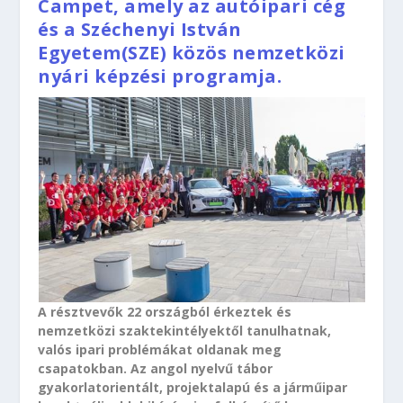
Campet, amely az autóipari cég
és a Széchenyi István
Egyetem(SZE) közös nemzetközi
nyári képzési programja.
A résztvevők 22 országból érkeztek és
nemzetközi szaktekintélyektől tanulhatnak,
valós ipari problémákat oldanak meg
csapatokban. Az angol nyelvű tábor
gyakorlatorientált, projektalapú és a járműipar