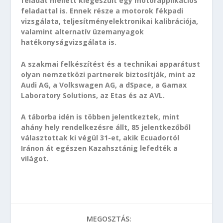
feladat mellett kiegészült egy motorapplikációs
feladattal is. Ennek része a motorok fékpadi
vizsgálata, teljesítményelektronikai kalibrációja,
valamint alternatív üzemanyagok
hatékonyságvizsgálata is.
A szakmai felkészítést és a technikai apparátust
olyan nemzetközi partnerek biztosítják, mint az
Audi AG, a Volkswagen AG, a dSpace, a Gamax
Laboratory Solutions, az Etas és az AVL.
A táborba idén is többen jelentkeztek, mint
ahány hely rendelkezésre állt, 85 jelentkezőből
választottak ki végül 31-et, akik Ecuadortól
Iránon át egészen Kazahsztánig lefedték a
világot.
MEGOSZTÁS: