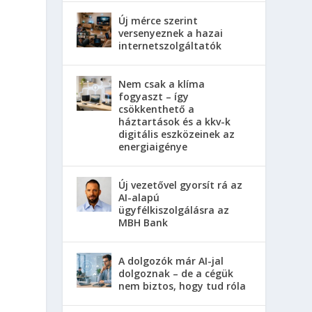
Új mérce szerint
versenyeznek a hazai
internetszolgáltatók
Nem csak a klíma
fogyaszt – így
csökkenthető a
háztartások és a kkv-k
digitális eszközeinek az
energiaigénye
Új vezetővel gyorsít rá az
AI-alapú
ügyfélkiszolgálásra az
MBH Bank
A dolgozók már AI-jal
dolgoznak – de a cégük
nem biztos, hogy tud róla