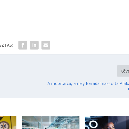
ZTÁS:
Köv
A mobiltárca, amely forradalmasította Afri