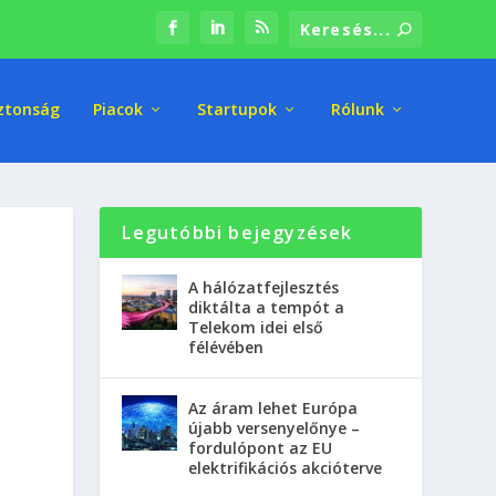
ztonság
Piacok
Startupok
Rólunk
Legutóbbi bejegyzések
A hálózatfejlesztés
diktálta a tempót a
Telekom idei első
félévében
Az áram lehet Európa
újabb versenyelőnye –
fordulópont az EU
elektrifikációs akcióterve