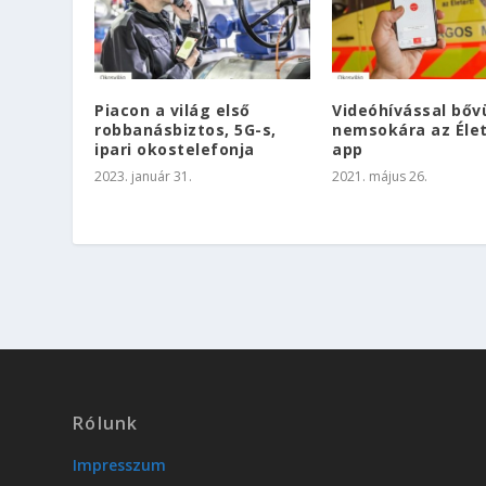
Piacon a világ első
Videóhívással bőv
robbanásbiztos, 5G-s,
nemsokára az Éle
ipari okostelefonja
app
2023. január 31.
2021. május 26.
Rólunk
Impresszum