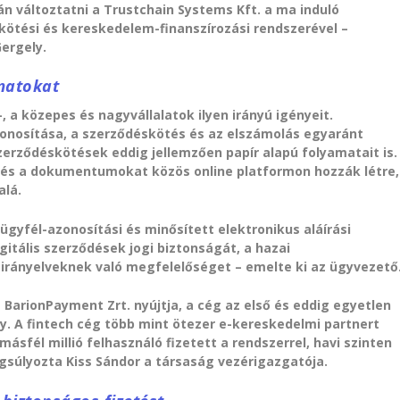
án változtatni a Trustchain Systems Kft. a ma induló
kötési és kereskedelem-finanszírozási rendszerével –
ergely.
amatokat
, a közepes és nagyvállalatok ilyen irányú igényeit.
zonosítása, a szerződéskötés és az elszámolás egyaránt
 szerződéskötések eddig jellemzően papír alapú folyamatait is.
 és a dokumentumokat közös online platformon hozzák létre,
alá.
ügyfél-azonosítási és minősített elektronikus aláírási
itális szerződések jogi biztonságát, a hazai
 irányelveknek való megfelelőséget – emelte ki az ügyvezető
BarionPayment Zrt. nyújtja, a cég az első és eddig egyetlen
. A fintech cég több mint ötezer e-kereskedelmi partnert
ásfél millió felhasználó fizetett a rendszerrel, havi szinten
ngsúlyozta Kiss Sándor a társaság vezérigazgatója.