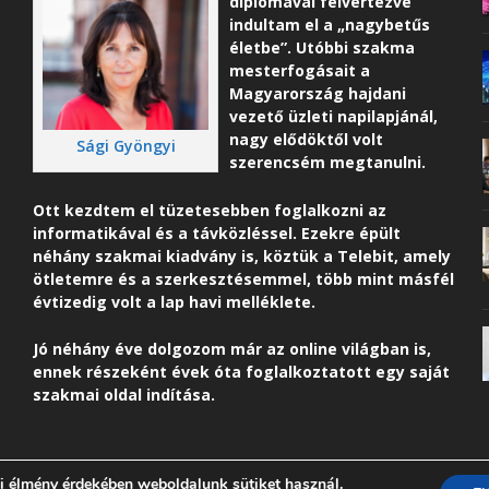
diplomával felvértezve
indultam el a „nagybetűs
életbe”. Utóbbi szakma
mesterfogásait a
Magyarország hajdani
vezető üzleti napilapjánál,
nagy elődöktől volt
Sági Gyöngyi
szerencsém megtanulni.
Ott kezdtem el tüzetesebben foglalkozni az
informatikával és a távközléssel. Ezekre épült
néhány szakmai kiadvány is, köztük a Telebit, amely
ötletemre és a szerkesztésemmel, több mint másfél
évtizedig volt a lap havi melléklete.
Jó néhány éve dolgozom már az online világban is,
ennek részeként é
vek óta foglalkoztatott egy saját
szakmai oldal indítása.
i élmény érdekében weboldalunk sütiket használ.