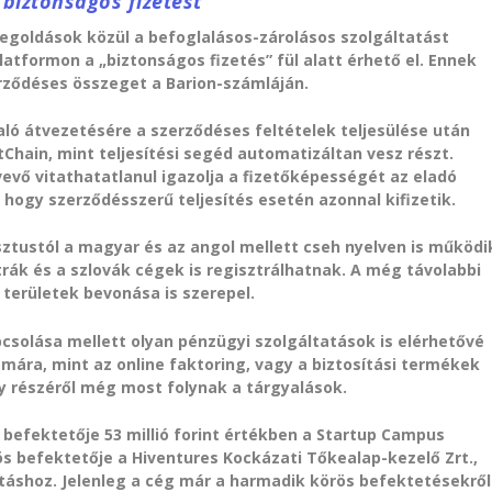
 biztonságos fizetést
egoldások közül a befoglalásos-zárolásos szolgáltatást
latformon a „biztonságos fizetés” fül alatt érhető el. Ennek
erződéses összeget a Barion-számláján.
aló átvezetésére a szerződéses feltételek teljesülése után
tChain, mint teljesítési segéd automatizáltan vesz részt.
evő vitathatatlanul igazolja a fizetőképességét az eladó
 hogy szerződésszerű teljesítés esetén azonnal kifizetik.
ztustól a magyar és az angol mellett cseh nyelven is működi
rák és a szlovák cégek is regisztrálhatnak. A még távolabbi
 területek bevonása is szerepel.
csolása mellett olyan pénzügyi szolgáltatások is elérhetővé
ámára, mint az online faktoring, vagy a biztosítási termékek
y részéről még most folynak a tárgyalások.
 befektetője 53 millió forint értékben a Startup Campus
ös befektetője a Hiventures Kockázati Tőkealap-kezelő Zrt.,
ytatáshoz. Jelenleg a cég már a harmadik körös befektetésekről