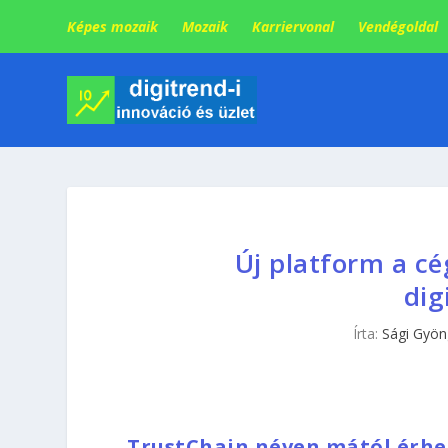
Képes mozaik
Mozaik
Karriervonal
Vendégoldal
Új platform a cé
dig
Írta:
Sági Gyön
TrustChain néven mától érhet