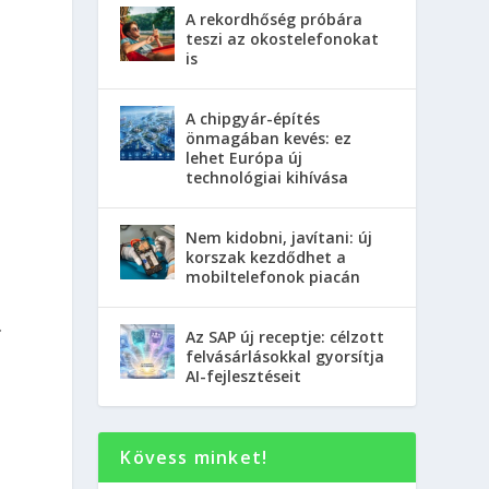
A rekordhőség próbára
teszi az okostelefonokat
is
A chipgyár-építés
önmagában kevés: ez
lehet Európa új
technológiai kihívása
Nem kidobni, javítani: új
korszak kezdődhet a
mobiltelefonok piacán
.
Az SAP új receptje: célzott
felvásárlásokkal gyorsítja
AI-fejlesztéseit
Kövess minket!