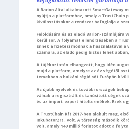
Befoglalásos rendszer garantálja a
A Barion által alkalmazott SmartGateway m
nyújtja a platformhoz, amely a TrustChain p
kiválasztásakor a rendszer befoglalja a sz
Feloldására és az eladó Barion-számlájára v
kerül sor. A folyamat ellenőrzésében a Trus
Ennek a fizetési módnak a használatával a v
számára, az eladó pedig biztos lehet abban,
A tájékoztatón elhangzott, hogy idén augus
majd a platform, amelyre az év végétől oszt
tervekben a balkáni régió sőt Európán kívüli
Az újabb nyelvek és további országok bekap
válnak a regisztrált és tanúsított cégek sz
és az import-export hiteltermékek. Ezek eg
A TrustChain Kft.2017-ben alakult meg, első
InkubatorZrt., volt. A társaság második kör
volt, amely 149 millió forintot adott a fol