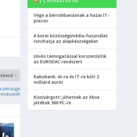
[-] minuszos.hu
Vége a bérrobbanásnak a hazai IT-
piacon
A korai közösségimédia-használat
ronthatja az alapkészségeket
Uniós támogatással korszerűsítik
az EURODAC rendszert
etkező
Rabobank: AI-ra és IT-re költ 2
milliárd eurót
ka pénzügyi
rendszerét
Kiszivárgott: jöhetnek az Xbox
játékok 360 PC-re