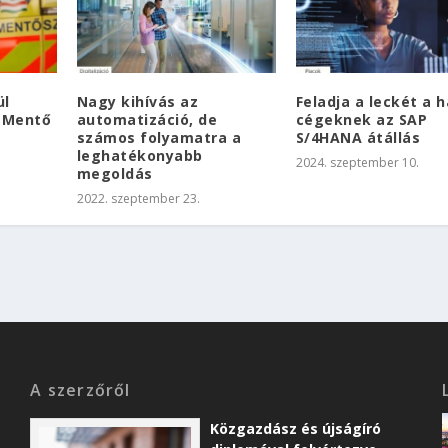
ül
Nagy kihívás az
Feladja a leckét a h
tMentő
automatizáció, de
cégeknek az SAP
számos folyamatra a
S/4HANA átállás
leghatékonyabb
2024. szeptember 10.
megoldás
2022. szeptember 23.
A szerzőről
Közgazdász és újságíró