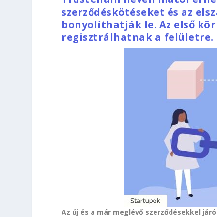
szerződéskötéseket és az els
bonyolíthatják le. Az első kö
regisztrálhatnak a felületre.
Az új és a már meglévő szerződésekkel járó 