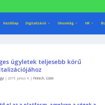
Kezdőlap
Digitalizáció
Okosvilág
HR
Bi
ges ügyletek teljesebb körű
italizációjához
gyi
|
2019. június 4.
|
Fintech
,
Üzlet
ő el az a platform, amelyen a cégek a