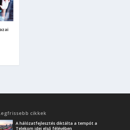
azai
Legfrissebb cikkek
A hálózatfejlesztés diktálta a tempót a
Telekom idei első félévében