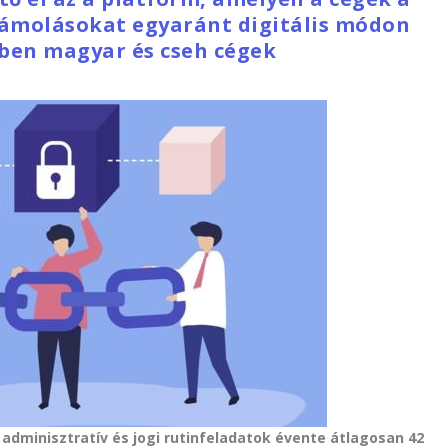
zámolásokat egyaránt digitális módon
rben magyar és cseh cégek
adminisztratív és jogi rutinfeladatok évente átlagosan 42