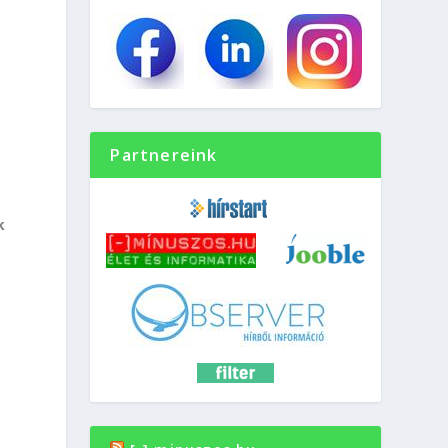
Partnereink
k