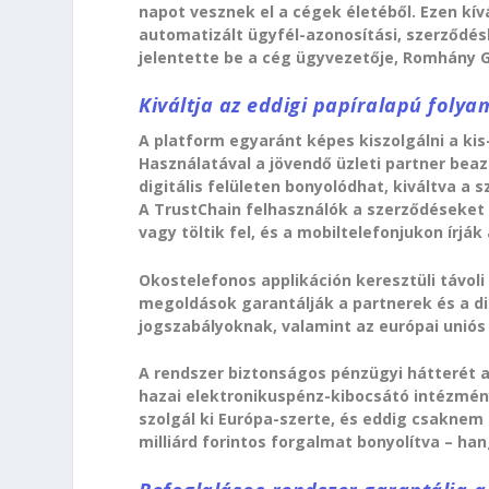
napot vesznek el a cégek életéből. Ezen kív
automatizált ügyfél-azonosítási, szerződés
jelentette be a cég ügyvezetője, Romhány G
Kiváltja az eddigi papíralapú foly
A platform egyaránt képes kiszolgálni a kis-
Használatával a jövendő üzleti partner bea
digitális felületen bonyolódhat, kiváltva a
A TrustChain felhasználók a szerződéseket
vagy töltik fel, és a mobiltelefonjukon írják 
Okostelefonos applikáción keresztüli távoli 
megoldások garantálják a partnerek és a dig
jogszabályoknak, valamint az európai uniós
A rendszer biztonságos pénzügyi hátterét a 
hazai elektronikuspénz-kibocsátó intézmény
szolgál ki Európa-szerte, és eddig csaknem m
milliárd forintos forgalmat bonyolítva – ha