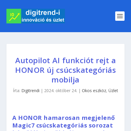
Autopilot AI funkciót rejt a
HONOR új csúcskategóriás
mobilja
Írta:
Digitrendi
|
2024. október 24.
|
Okos eszköz
,
Üzlet
A HONOR hamarosan megjelenő
Magic7 csúcskategóriás sorozat