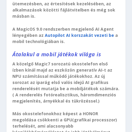
ütemezésben, az értesítések kezelésében, az
alkalmazások közötti fájlátvitelben és még sok
másban is.
A MagicOS 9.0 rendszerben megjelenő AI Agent
lényegében az
Autopilot AI korszakát vezeti be
a
mobil technológiában is.
Átalakul a mobil játékok világa is
A közelgő Magic7 sorozatú okostelefon első
ízben kínál majd az eszközön generatív AI-t az
NPU számítással működő játékokhoz. Az új
sorozat az iparág első valós idejű AI grafikus
renderelését mutatja be a mobiljátékok számára.
( A renderelés fotórealisztikus, háromdimenziós
megjelenítés, árnyékkal és tükrözéssel.)
Más okostelefonokhoz képest a HONOR
megoldása csökkenti a GPU(grafikai processzor)
terhelését, ami alacsonyabb