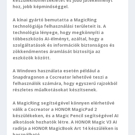
készülékhőmérsékletet és jobb játékélményt
hoz, jobb képminőséggel.
A kínai gyártó bemutatta a MagicRing
technológiája felhasználási területeit is. A
technológia lényege, hogy megkönnyíti a
többeszközös AI-élményt, azáltal, hogy a
szolgáltatások és információk biztonságos és
zökkenőmentes áramlását biztosítja az
eszközök között.
A Windows használata esetén például a
Snapdragonon a Cocreator lehetővé teszi a
felhasználók számára, hogy egyszerű rajzokból
részletes műalkotásokat készítsenek.
A MagicRing segítségével könnyen elérhetővé
válik a Cocreator a HONOR MagicPad 2
készülékeken, és a Magic Pencil segítségével AI
alkotások hozhatók létre. A HONOR Magic V3 AI
radírja a HONOR MagicBook Art 14 készüléken is
használható.