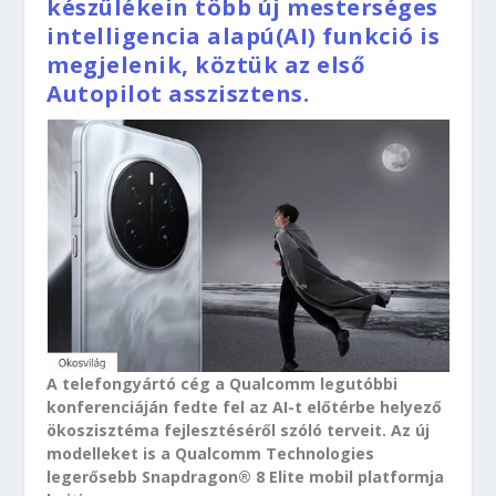
készülékein több új mesterséges
intelligencia alapú(AI) funkció is
megjelenik, köztük az első
Autopilot asszisztens.
A telefongyártó cég a Qualcomm legutóbbi
konferenciáján fedte fel az AI-t előtérbe helyező
ökoszisztéma fejlesztéséről szóló terveit. Az új
modelleket is a Qualcomm Technologies
legerősebb Snapdragon® 8 Elite mobil platformja