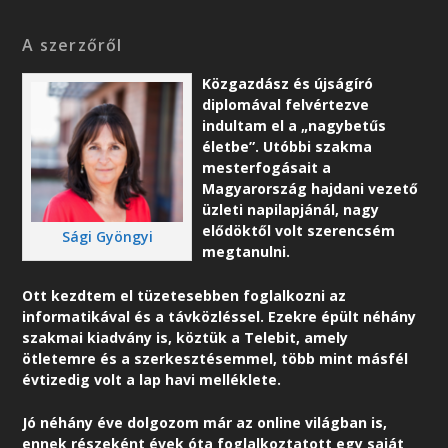
A szerzőről
Közgazdász és újságíró
diplomával felvértezve
indultam el a „nagybetűs
életbe”. Utóbbi szakma
mesterfogásait a
Magyarország hajdani vezető
üzleti napilapjánál, nagy
elődöktől volt szerencsém
Sági Gyöngyi
megtanulni.
Ott kezdtem el tüzetesebben foglalkozni az
informatikával és a távközléssel. Ezekre épült néhány
szakmai kiadvány is, köztük a Telebit, amely
ötletemre és a szerkesztésemmel, több mint másfél
évtizedig volt a lap havi melléklete.
Jó néhány éve dolgozom már az online világban is,
ennek részeként é
vek óta foglalkoztatott egy saját