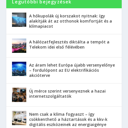
Legutóbbi bejegyzések
A hőkupolák új korszakot nyitnak: így
alakítják át az otthonok komfortját és a
klímapiacot
A hálózatfejlesztés diktálta a tempót a
Telekom idei első félévében
Az áram lehet Európa újabb versenyelőnye
– fordulópont az EU elektrifikációs
akcióterve
Új mérce szerint versenyeznek a hazai
internetszolgáltatók
Nem csak a klíma fogyaszt – így
csökkenthető a háztartások és a kkv-k
digitális eszközeinek az energiaigénye