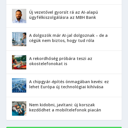
Új vezetővel gyorsít rá az AI-alapú
ügyfélkiszolgálásra az MBH Bank
A dolgozók már AI-jal dolgoznak – de a
cégük nem biztos, hogy tud róla
A rekordhőség próbára teszi az
okostelefonokat is
A chipgyár-építés önmagában kevés: ez
lehet Európa új technológiai kihívása
Nem kidobni, javítani: új korszak
kezdődhet a mobiltelefonok piacán