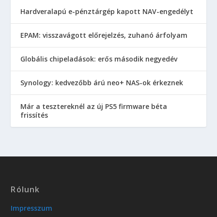
Hardveralapú e-pénztárgép kapott NAV-engedélyt
EPAM: visszavágott előrejelzés, zuhanó árfolyam
Globális chipeladások: erős második negyedév
Synology: kedvezőbb árú neo+ NAS-ok érkeznek
Már a tesztereknél az új PS5 firmware béta
frissítés
Rólunk
Impresszum