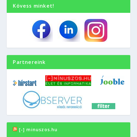
Kövess minket!
Partnereink
[-] minuszos.hu