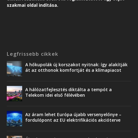
szakmai oldal indítása.
Legfrissebb cikkek
A hőkupolák új korszakot nyitnak: így alakítják
át az otthonok komfortját és a klímapiacot
A hálózatfejlesztés diktálta a tempót a
Telekom idei első félévében
Az áram lehet Európa újabb versenyelőnye –
fordulópont az EU elektrifikációs akcióterve