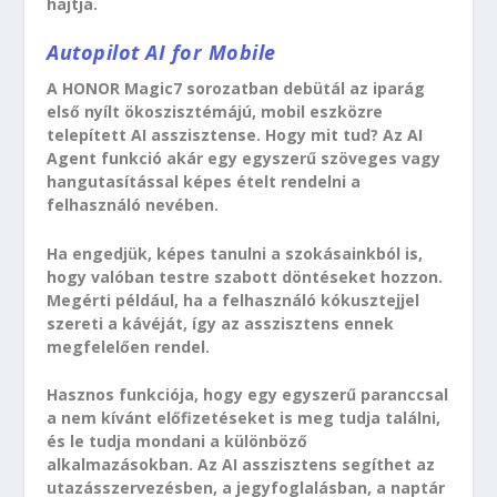
hajtja.
Autopilot AI for Mobile
A HONOR Magic7 sorozatban debütál az iparág
első nyílt ökoszisztémájú, mobil eszközre
telepített AI asszisztense. Hogy mit tud? Az AI
Agent funkció akár egy egyszerű szöveges vagy
hangutasítással képes ételt rendelni a
felhasználó nevében.
Ha engedjük, képes tanulni a szokásainkból is,
hogy valóban testre szabott döntéseket hozzon.
Megérti például, ha a felhasználó kókusztejjel
szereti a kávéját, így az asszisztens ennek
megfelelően rendel.
Hasznos funkciója, hogy egy egyszerű paranccsal
a nem kívánt előfizetéseket is meg tudja találni,
és le tudja mondani a különböző
alkalmazásokban. Az AI asszisztens segíthet az
utazásszervezésben, a jegyfoglalásban, a naptár