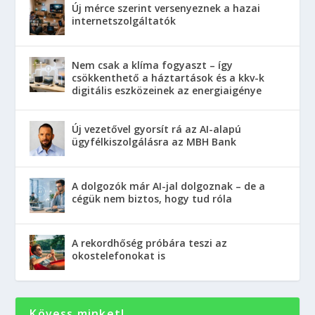
Új mérce szerint versenyeznek a hazai
internetszolgáltatók
Nem csak a klíma fogyaszt – így
csökkenthető a háztartások és a kkv-k
digitális eszközeinek az energiaigénye
Új vezetővel gyorsít rá az AI-alapú
ügyfélkiszolgálásra az MBH Bank
A dolgozók már AI-jal dolgoznak – de a
cégük nem biztos, hogy tud róla
A rekordhőség próbára teszi az
okostelefonokat is
Kövess minket!