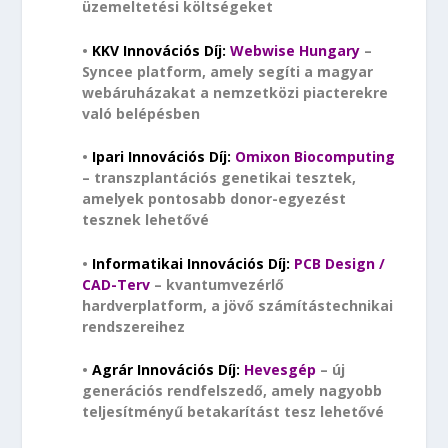
üzemeltetési költségeket
•
KKV Innovációs Díj:
Webwise Hungary
–
Syncee platform, amely segíti a magyar
webáruházakat a nemzetközi piacterekre
való belépésben
•
Ipari Innovációs Díj:
Omixon Biocomputing
– transzplantációs genetikai tesztek,
amelyek pontosabb donor-egyezést
tesznek lehetővé
•
Informatikai Innovációs Díj:
PCB Design /
CAD-Terv
– kvantumvezérlő
hardverplatform, a jövő számítástechnikai
rendszereihez
•
Agrár Innovációs Díj:
Hevesgép
– új
generációs rendfelszedő, amely nagyobb
teljesítményű betakarítást tesz lehetővé