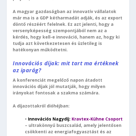
A magyar gazdaságban az innovatív vállalatok
már ma is a GDP kétharmadát adják, és az export
döntő részéért felelnek. Ez azt jelenti, hogy a
versenyképesség szempontjából nem az a
kérdés, hogy kell-e innováció, hanem az, hogy ki
tudja azt következetesen és üzletileg is
hatékonyan működtetni.
Innovációs díjak: mit tart ma értéknek
az iparág?
A konferenciát megelőző napon átadott
innovációs díjak jól mutatják, hogy milyen
irányokat fontosak a szakma számára.
A díjazottakról dióhéjban:
•
Innovációs Nagydíj:
Kravtex-Kühne Csoport
– ultrakönnyű buszcsalád, amely jelentősen
csökkenti az energiafogyasztást és az