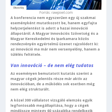
Forrás: rawpixel.com
A konferencia nem egyszerűen egy új szakmai
eseményként mutatkozott be, hanem egyfajta
helyzetjelentést is adott a hazai innováció
állapotáról. A Magyar Innovációs Szövetség és a
Magyar Kereskedelmi és Iparkamara közös
rendezvényén egyértelmű üzenet rajzolódott ki:
az innováció ma már nem versenyelőny, hanem a
túlélés feltétele.
Van innováció – de nem elég tudatos
Az eseményen bemutatott kutatás szerint a
magyar cégek jelentős része már aktív az
innovációban, de a működés sok esetben még
nem elég strukturált.
A közel 300 vállalatot vizsgáló elemzés egyik
legfontosabb megállapítása, hogy a cégek
mindössze mintegy 60 százaléka rendelkezik