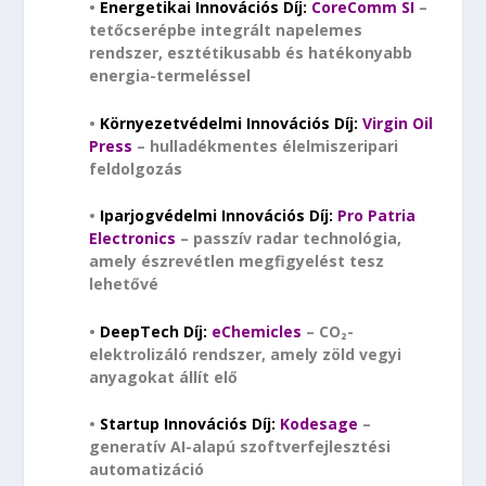
•
Energetikai Innovációs Díj:
CoreComm SI
–
tetőcserépbe integrált napelemes
rendszer, esztétikusabb és hatékonyabb
energia-termeléssel
•
Környezetvédelmi Innovációs Díj:
Virgin Oil
Press
– hulladékmentes élelmiszeripari
feldolgozás
•
Iparjogvédelmi Innovációs Díj:
Pro Patria
Electronics
– passzív radar technológia,
amely észrevétlen megfigyelést tesz
lehetővé
•
DeepTech Díj:
eChemicles
– CO₂-
elektrolizáló rendszer, amely zöld vegyi
anyagokat állít elő
•
Startup Innovációs Díj:
Kodesage
–
generatív AI-alapú szoftverfejlesztési
automatizáció