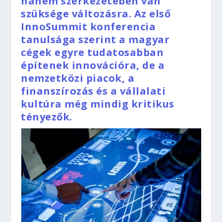
hanem szerkezetében van
szüksége változásra. Az első
InnoSummit konferencia
tanulsága szerint a magyar
cégek egyre tudatosabban
építenek innovációra, de a
nemzetközi piacok, a
finanszírozás és a vállalati
kultúra még mindig kritikus
tényezők.