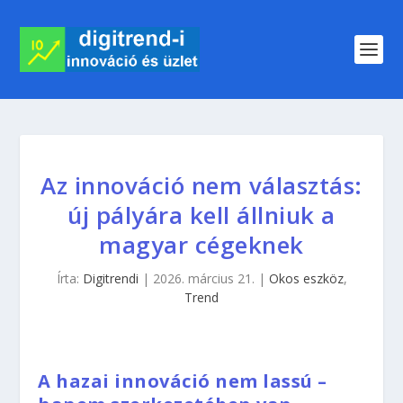
Az innováció nem választás:
új pályára kell állniuk a
magyar cégeknek
Írta:
Digitrendi
|
2026. március 21.
|
Okos eszköz
,
Trend
A hazai innováció nem lassú –