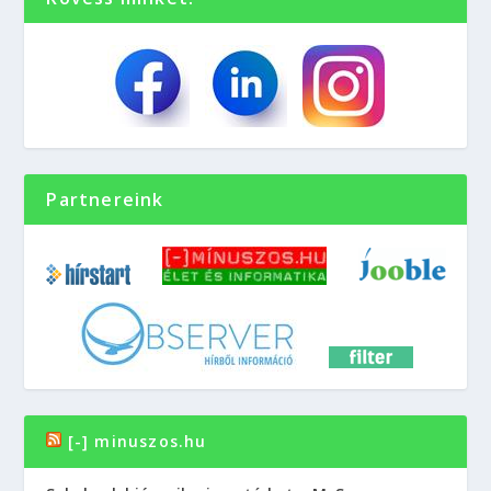
Partnereink
[-] minuszos.hu