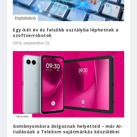
Egy-két év és felsőbb osztályba léphetnek a
szoftverrobotok
2018. szeptember 25.
Gombnyomásra dolgoznak helyetted – már AI-
tudásúak a Telekom sajátmárkás készülékei