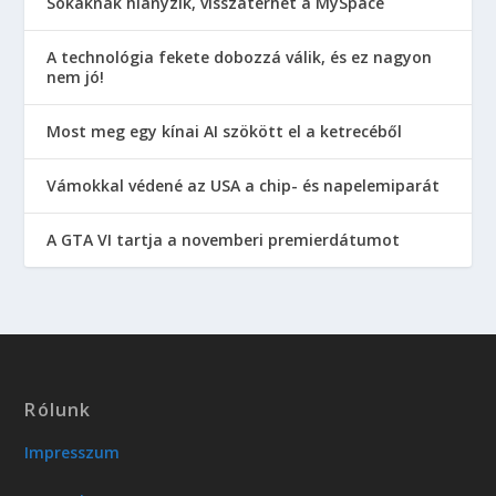
Sokaknak hiányzik, visszatérhet a MySpace
A technológia fekete dobozzá válik, és ez nagyon
nem jó!
Most meg egy kínai AI szökött el a ketrecéből
Vámokkal védené az USA a chip- és napelemiparát
A GTA VI tartja a novemberi premierdátumot
Rólunk
Impresszum