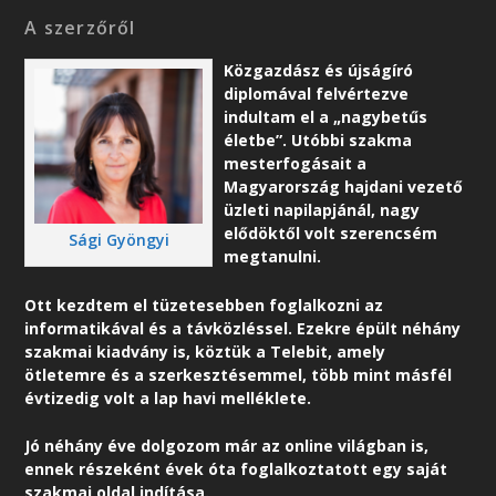
A szerzőről
Közgazdász és újságíró
diplomával felvértezve
indultam el a „nagybetűs
életbe”. Utóbbi szakma
mesterfogásait a
Magyarország hajdani vezető
üzleti napilapjánál, nagy
elődöktől volt szerencsém
Sági Gyöngyi
megtanulni.
Ott kezdtem el tüzetesebben foglalkozni az
informatikával és a távközléssel. Ezekre épült néhány
szakmai kiadvány is, köztük a Telebit, amely
ötletemre és a szerkesztésemmel, több mint másfél
évtizedig volt a lap havi melléklete.
Jó néhány éve dolgozom már az online világban is,
ennek részeként é
vek óta foglalkoztatott egy saját
szakmai oldal indítása.