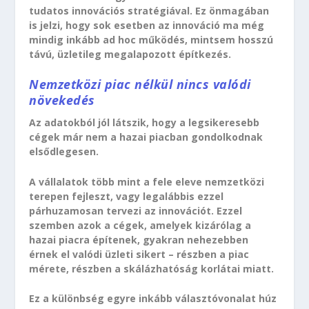
tudatos innovációs stratégiával. Ez önmagában
is jelzi, hogy sok esetben az innováció ma még
mindig inkább ad hoc működés, mintsem hosszú
távú, üzletileg megalapozott építkezés.
Nemzetközi piac nélkül nincs valódi
növekedés
Az adatokból jól látszik, hogy a legsikeresebb
cégek már nem a hazai piacban gondolkodnak
elsődlegesen.
A vállalatok több mint a fele eleve nemzetközi
terepen fejleszt, vagy legalábbis ezzel
párhuzamosan tervezi az innovációt. Ezzel
szemben azok a cégek, amelyek kizárólag a
hazai piacra építenek, gyakran nehezebben
érnek el valódi üzleti sikert – részben a piac
mérete, részben a skálázhatóság korlátai miatt.
Ez a különbség egyre inkább választóvonalat húz