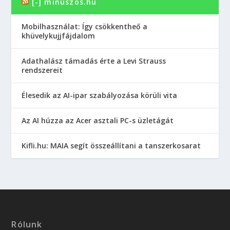
[-] minuszos.hu
Mobilhasználat: Így csökkentheő a
khüvelykujjfájdalom
Adathalász támadás érte a Levi Strauss
rendszereit
Élesedik az AI-ipar szabályozása körüli vita
Az AI húzza az Acer asztali PC-s üzletágát
Kifli.hu: MAIA segít összeállítani a tanszerkosarat
Rólunk