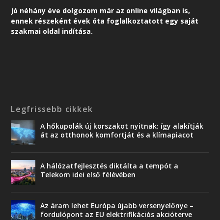
Jó néhány éve dolgozom már az online világban is,
ennek részeként é
vek óta foglalkoztatott egy saját
szakmai oldal indítása.
Legfrissebb cikkek
A hőkupolák új korszakot nyitnak: így alakítják
át az otthonok komfortját és a klímapiacot
A hálózatfejlesztés diktálta a tempót a
Telekom idei első félévében
Az áram lehet Európa újabb versenyelőnye –
fordulópont az EU elektrifikációs akcióterve