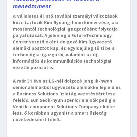
menedzsment
A vállalatot érintő további személyi változások
közé tartozik Kim Byoung-hoon kinevezése, aki
mostantól technológiai igazgatóként folytatja
pályafutását. A jelenleg a FutureTechnology
Center vezetőjeként dolgozó Kim ügyvezető
alelnöki posztot kap, és egyidejűleg tölti be a
technológiai igazgatói, valamint az új
információs és kommunikációs technológiai
vezetői pozíciót is.
A már 31 éve az LG-nél dolgozó Jang Ik-hwan
senior alelnökből ügyvezető alelnökké lép elő és
a Business Solutions üzletág vezetéséért lesz
felelős. Eun Seok-hyun szenior alelnök pedig a
Vehicle component Solutions Company elnöke
lesz, ő korábban ugyanitt a smart üzletág
növekedéséért felelt.