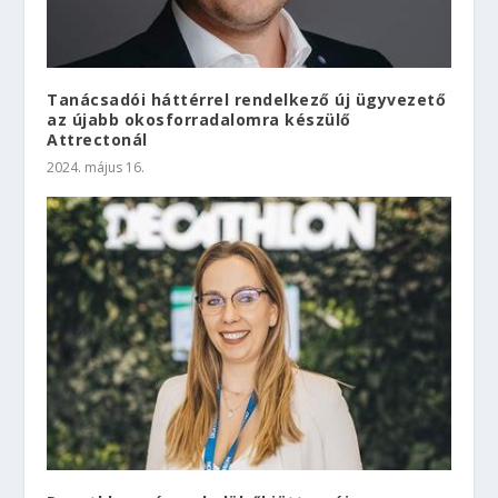
Tanácsadói háttérrel rendelkező új ügyvezető
az újabb okosforradalomra készülő
Attrectonál
2024. május 16.