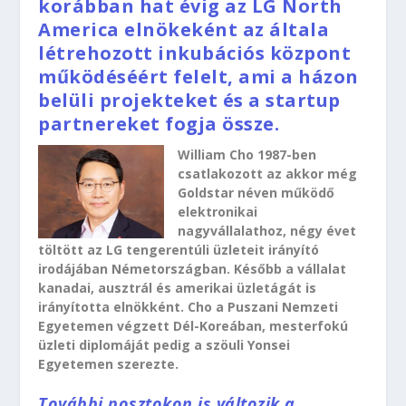
korábban hat évig az LG North
America elnökeként az általa
létrehozott inkubációs központ
működéséért felelt, ami a házon
belüli projekteket és a startup
partnereket fogja össze.
William Cho 1987-ben
csatlakozott az akkor még
Goldstar néven működő
elektronikai
nagyvállalathoz, négy évet
töltött az LG tengerentúli üzleteit irányító
irodájában Németországban. Később a vállalat
kanadai, ausztrál és amerikai üzletágát is
irányította elnökként. Cho a Puszani Nemzeti
Egyetemen végzett Dél-Koreában, mesterfokú
üzleti diplomáját pedig a szöuli Yonsei
Egyetemen szerezte.
További posztokon is változik a