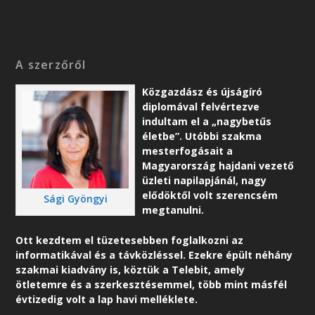
A szerzőről
Közgazdász és újságíró
diplomával felvértezve
indultam el a „nagybetűs
életbe”. Utóbbi szakma
mesterfogásait a
Magyarország hajdani vezető
üzleti napilapjánál, nagy
elődöktől volt szerencsém
Sági Gyöngyi
megtanulni.
Ott kezdtem el tüzetesebben foglalkozni az
informatikával és a távközléssel. Ezekre épült néhány
szakmai kiadvány is, köztük a Telebit, amely
ötletemre és a szerkesztésemmel, több mint másfél
évtizedig volt a lap havi melléklete.