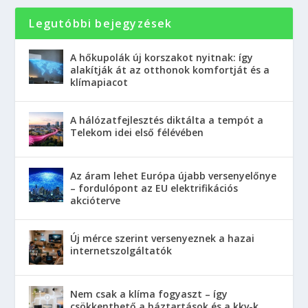
Legutóbbi bejegyzések
A hőkupolák új korszakot nyitnak: így
alakítják át az otthonok komfortját és a
klímapiacot
A hálózatfejlesztés diktálta a tempót a
Telekom idei első félévében
Az áram lehet Európa újabb versenyelőnye
– fordulópont az EU elektrifikációs
akcióterve
Új mérce szerint versenyeznek a hazai
internetszolgáltatók
Nem csak a klíma fogyaszt – így
csökkenthető a háztartások és a kkv-k