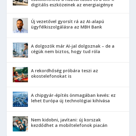
digitális eszközeinek az energiaigénye
Új vezetővel gyorsít rá az AI-alapú
ügyfélkiszolgálásra az MBH Bank
A dolgozók már AI-jal dolgoznak – de a
cégük nem biztos, hogy tud róla
A rekordhőség próbára teszi az
okostelefonokat is
A chipgyár-építés önmagában kevés: ez
lehet Európa új technológiai kihívása
Nem kidobni, javítani: új korszak
kezdődhet a mobiltelefonok piacán