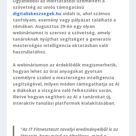
Ugyanebből az indíttatásból üzemelteti a
szövetség az uniós támogatású
digitaliskeszsegek.hu
oldalt is, ahol számos
tanfolyam, esemény vagy pályázat található a
témában. Augusztus 29-én egy olyan
webináriumot is szervez a szövetség, amely
tanároknak nyújthat segítséget a generatív
mesterséges intelligencia oktatásban való
használatához.
A webináriumon az érdeklődők megismerhetik,
hogyan lehet az órai anyagokat gyorsan
személyre szabni a mesterséges intelligencia
segítségével, milyen módon támogathatja az AI
a diákokat a vizsgára való felkészülés során,
illetve hogyan segítheti az AI a tanárokat új,
interaktív tanulási platformok kialakításában.
“Az IT Fitneszteszt tavalyi eredményeiből is az
látszott, hogy mind az általános, mind a