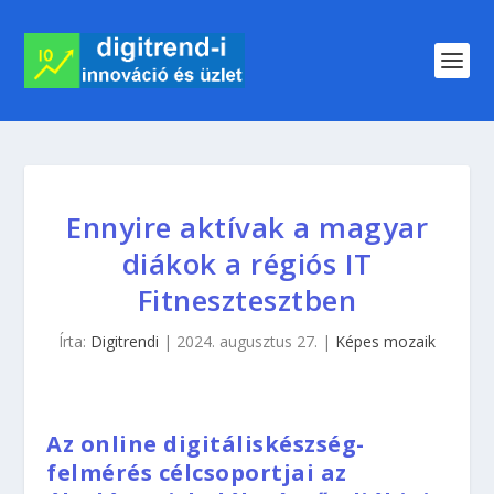
Ennyire aktívak a magyar
diákok a régiós IT
Fitnesztesztben
Írta:
Digitrendi
|
2024. augusztus 27.
|
Képes mozaik
Az online digitáliskészség-
felmérés célcsoportjai az