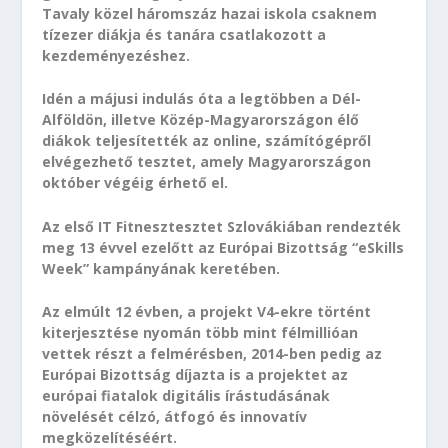
Tavaly közel háromszáz hazai iskola csaknem
tízezer diákja és tanára csatlakozott a
kezdeményezéshez.
Idén a májusi indulás óta a legtöbben a Dél-
Alföldön, illetve Közép-Magyarországon élő
diákok teljesítették az online, számítógépről
elvégezhető tesztet, amely Magyarországon
október végéig érhető el.
Az első IT Fitnesztesztet Szlovákiában rendezték
meg 13 évvel ezelőtt az Európai Bizottság “eSkills
Week” kampányának keretében.
Az elmúlt 12 évben, a projekt V4-ekre történt
kiterjesztése nyomán több mint félmillióan
vettek részt a felmérésben, 2014-ben pedig az
Európai Bizottság díjazta is a projektet az
európai fiatalok digitális írástudásának
növelését célzó, átfogó és innovatív
megközelítéséért.