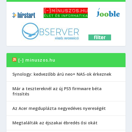
[-] minuszos.hu
Synology: kedvezőbb árú neo+ NAS-ok érkeznek
Már a tesztereknél az új PS5 firmware béta
frissítés
Az Acer megduplázta negyedéves nyereségét
Megtalálták az éjszakai ébredés ősi okát