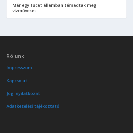
Már egy tucat államban támadtak meg
vízműveket
Rólunk
Impresszum
Kapcsolat
Jogi nyilatkozat
Adatkezelési tájékoztató