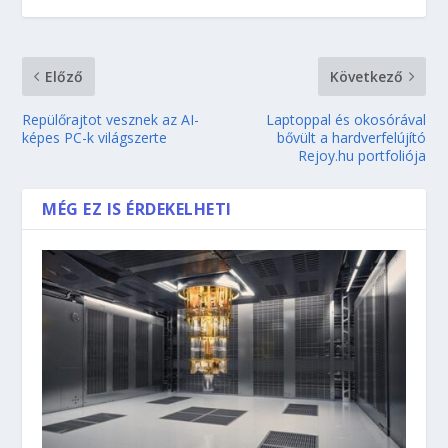
Előző
Következő
Repülőrajtot vesznek az AI-
Laptoppal és okosórával
képes PC-k világszerte
bővült a hardverfelújító
Rejoy.hu portfoliója
MÉG EZ IS ÉRDEKELHETI