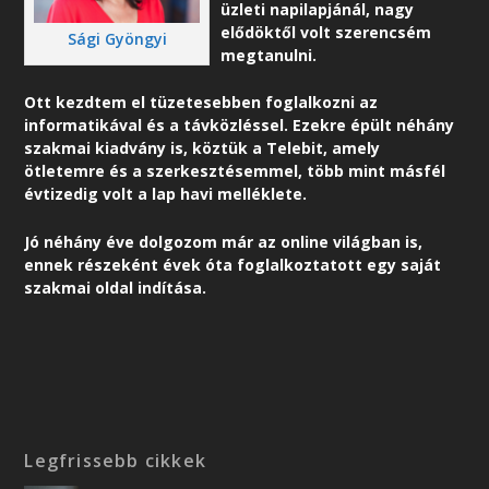
üzleti napilapjánál, nagy
elődöktől volt szerencsém
Sági Gyöngyi
megtanulni.
Ott kezdtem el tüzetesebben foglalkozni az
informatikával és a távközléssel. Ezekre épült néhány
szakmai kiadvány is, köztük a Telebit, amely
ötletemre és a szerkesztésemmel, több mint másfél
évtizedig volt a lap havi melléklete.
Jó néhány éve dolgozom már az online világban is,
ennek részeként é
vek óta foglalkoztatott egy saját
szakmai oldal indítása.
Legfrissebb cikkek