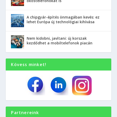
okostelefonokat is
A chipgyár-építés önmagában kevés: ez
lehet Európa új technológiai kihívása
Nem kidobni, javítani: új korszak
kezdődhet a mobiltelefonok piacán
Kövess minket!
Partnereink