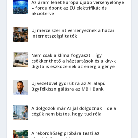
Az áram lehet Európa újabb versenyelőnye
– fordulópont az EU elektrifikációs
akcióterve
Új mérce szerint versenyeznek a hazai
internetszolgáltatók
Nem csak a klíma fogyaszt – így
csökkenthető a háztartások és a kkv-k
digitális eszközeinek az energiaigénye
Új vezetővel gyorsít rá az AI-alapú
ügyfélkiszolgálásra az MBH Bank
A dolgozók már AI-jal dolgoznak – de a
cégük nem biztos, hogy tud róla
A rekordhőség próbára teszi az