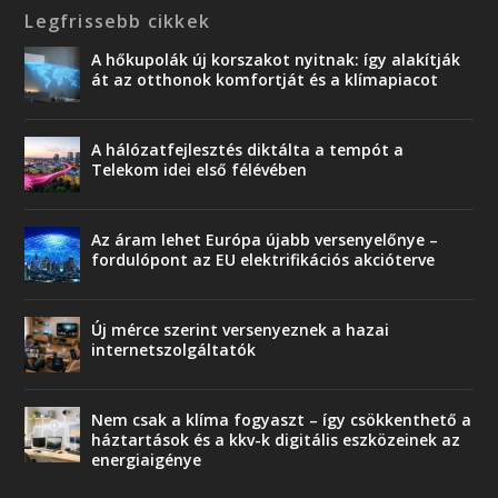
Legfrissebb cikkek
A hőkupolák új korszakot nyitnak: így alakítják
át az otthonok komfortját és a klímapiacot
A hálózatfejlesztés diktálta a tempót a
Telekom idei első félévében
Az áram lehet Európa újabb versenyelőnye –
fordulópont az EU elektrifikációs akcióterve
Új mérce szerint versenyeznek a hazai
internetszolgáltatók
Nem csak a klíma fogyaszt – így csökkenthető a
háztartások és a kkv-k digitális eszközeinek az
energiaigénye