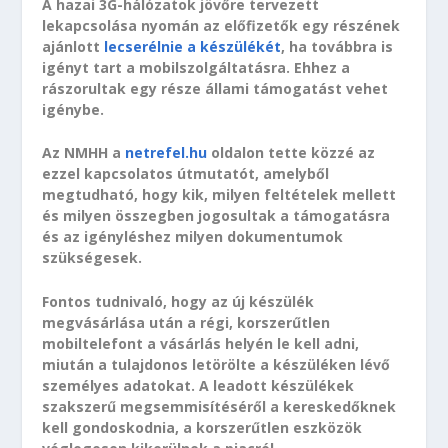
A hazai 3G-hálózatok jövőre tervezett
lekapcsolása nyomán az előfizetők egy részének
ajánlott
lecserélnie a készülékét
, ha továbbra is
igényt tart a mobilszolgáltatásra. Ehhez a
rászorultak egy része állami támogatást vehet
igénybe.
Az NMHH a
netrefel.hu
oldalon tette közzé az
ezzel kapcsolatos útmutatót, amelyből
megtudható, hogy kik, milyen feltételek mellett
és milyen összegben jogosultak a támogatásra
és az igényléshez milyen dokumentumok
szükségesek.
Fontos tudnivaló, hogy az új készülék
megvásárlása után a régi, korszerűtlen
mobiltelefont a vásárlás helyén le kell adni,
miután a tulajdonos letörölte a készüléken lévő
személyes adatokat. A leadott készülékek
szakszerű megsemmisítéséről a kereskedőknek
kell gondoskodnia, a korszerűtlen eszközök