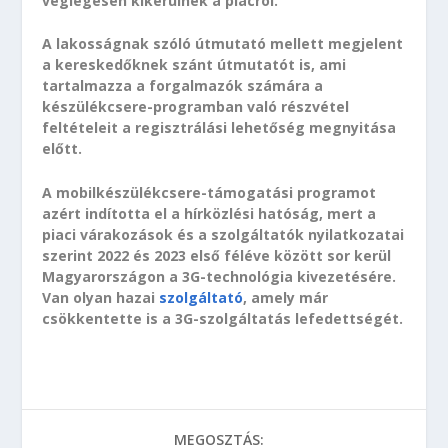
véglegesen kikerülnek a piacról.
A lakosságnak szóló útmutató mellett megjelent
a kereskedőknek szánt útmutatót is, ami
tartalmazza a forgalmazók számára a
készülékcsere-programban való részvétel
feltételeit a regisztrálási lehetőség megnyitása
előtt.
A mobilkészülékcsere-támogatási programot
azért indította el a hírközlési hatóság, mert a
piaci várakozások és a szolgáltatók nyilatkozatai
szerint 2022 és 2023 első féléve között sor kerül
Magyarországon a 3G-technológia kivezetésére.
Van olyan hazai
szolgáltató
, amely már
csökkentette is a 3G-szolgáltatás lefedettségét.
MEGOSZTÁS: