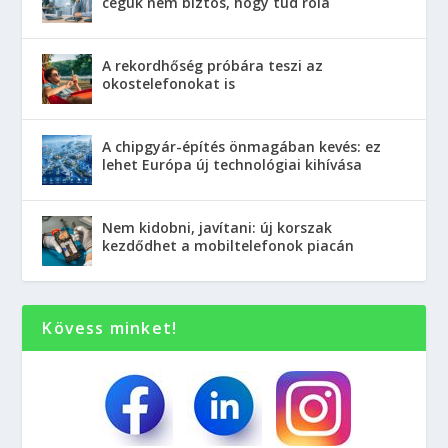
cégük nem biztos, hogy tud róla
A rekordhőség próbára teszi az
okostelefonokat is
A chipgyár-építés önmagában kevés: ez
lehet Európa új technológiai kihívása
Nem kidobni, javítani: új korszak
kezdődhet a mobiltelefonok piacán
Kövess minket!