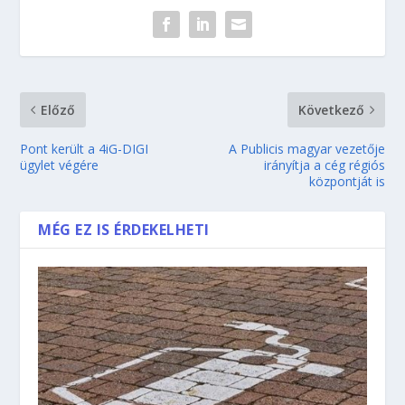
Előző
Következő
Pont került a 4iG-DIGI
A Publicis magyar vezetője
ügylet végére
irányítja a cég régiós
központját is
MÉG EZ IS ÉRDEKELHETI