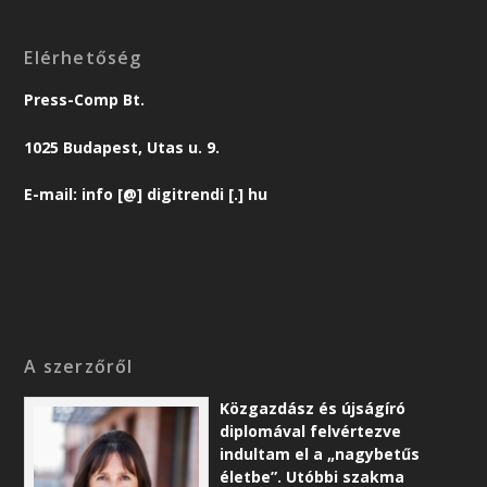
Elérhetőség
Press-Comp Bt.
1025 Budapest, Utas u. 9.
E-mail: info [@] digitrendi [.] hu
A szerzőről
Közgazdász és újságíró
diplomával felvértezve
indultam el a „nagybetűs
életbe”. Utóbbi szakma