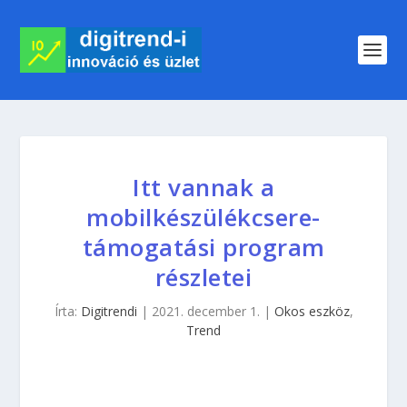
Itt vannak a
mobilkészülékcsere-
támogatási program
részletei
Írta:
Digitrendi
|
2021. december 1.
|
Okos eszköz
,
Trend