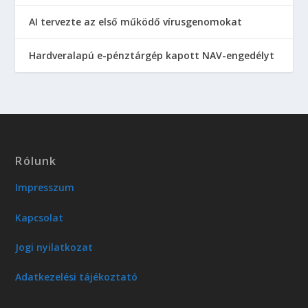
AI tervezte az első működő vírusgenomokat
Hardveralapú e-pénztárgép kapott NAV-engedélyt
Rólunk
Impresszum
Kapcsolat
Jogi nyilatkozat
Adatkezelési tájékoztató