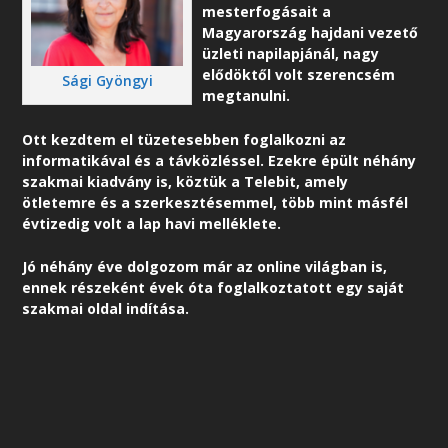
mesterfogásait a
Magyarország hajdani vezető
üzleti napilapjánál, nagy
elődöktől volt szerencsém
Sági Gyöngyi
megtanulni.
Ott kezdtem el tüzetesebben foglalkozni az
informatikával és a távközléssel. Ezekre épült néhány
szakmai kiadvány is, köztük a Telebit, amely
ötletemre és a szerkesztésemmel, több mint másfél
évtizedig volt a lap havi melléklete.
Jó néhány éve dolgozom már az online világban is,
ennek részeként é
vek óta foglalkoztatott egy saját
szakmai oldal indítása.