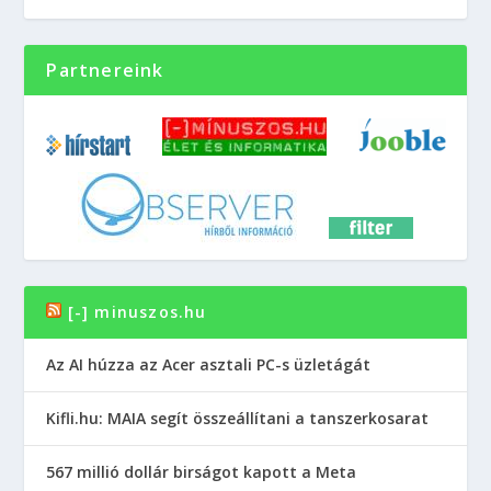
Partnereink
[-] minuszos.hu
Az AI húzza az Acer asztali PC-s üzletágát
Kifli.hu: MAIA segít összeállítani a tanszerkosarat
567 millió dollár birságot kapott a Meta