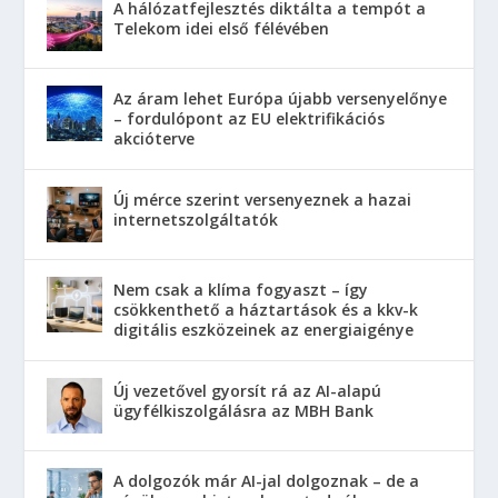
A hálózatfejlesztés diktálta a tempót a
Telekom idei első félévében
Az áram lehet Európa újabb versenyelőnye
– fordulópont az EU elektrifikációs
akcióterve
Új mérce szerint versenyeznek a hazai
internetszolgáltatók
Nem csak a klíma fogyaszt – így
csökkenthető a háztartások és a kkv-k
digitális eszközeinek az energiaigénye
Új vezetővel gyorsít rá az AI-alapú
ügyfélkiszolgálásra az MBH Bank
A dolgozók már AI-jal dolgoznak – de a