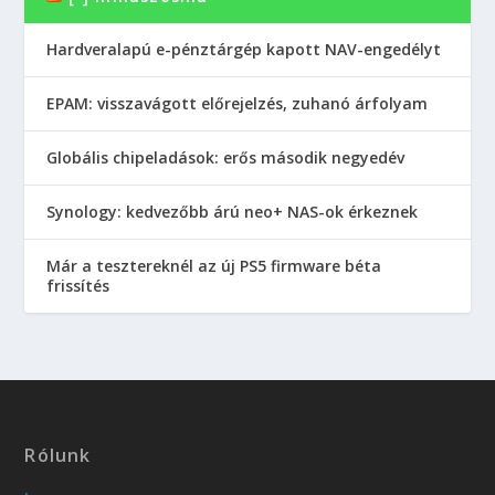
Hardveralapú e-pénztárgép kapott NAV-engedélyt
EPAM: visszavágott előrejelzés, zuhanó árfolyam
Globális chipeladások: erős második negyedév
Synology: kedvezőbb árú neo+ NAS-ok érkeznek
Már a tesztereknél az új PS5 firmware béta
frissítés
Rólunk