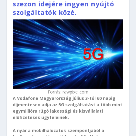
szezon idejére ingyen nyújtó
szolgáltatók közé.
Forrás: rawpixel.com
A Vodafone Magyarország július 3-tól 60 napig
díjmentesen adja az 5G szolgáltatást a több mint
egymillióra rúgó lakossági és kisvállalati
előfizetéses ügyfeleinek.
A nyár a mobilhálózatok szempontjából a