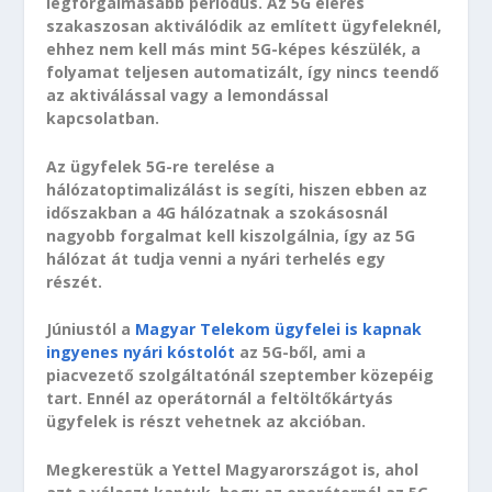
legforgalmasabb periódus. Az 5G elérés
szakaszosan aktiválódik az említett ügyfeleknél,
ehhez nem kell más mint 5G-képes készülék, a
folyamat teljesen automatizált, így nincs teendő
az aktiválással vagy a lemondással
kapcsolatban.
Az ügyfelek 5G-re terelése a
hálózatoptimalizálást is segíti, hiszen ebben az
időszakban a 4G hálózatnak a szokásosnál
nagyobb forgalmat kell kiszolgálnia, így az 5G
hálózat át tudja venni a nyári terhelés egy
részét.
Júniustól a
Magyar Telekom ügyfelei is kapnak
ingyenes nyári kóstolót
az 5G-ből, ami a
piacvezető szolgáltatónál szeptember közepéig
tart. Ennél az operátornál a feltöltőkártyás
ügyfelek is részt vehetnek az akcióban.
Megkerestük a Yettel Magyarországot is, ahol