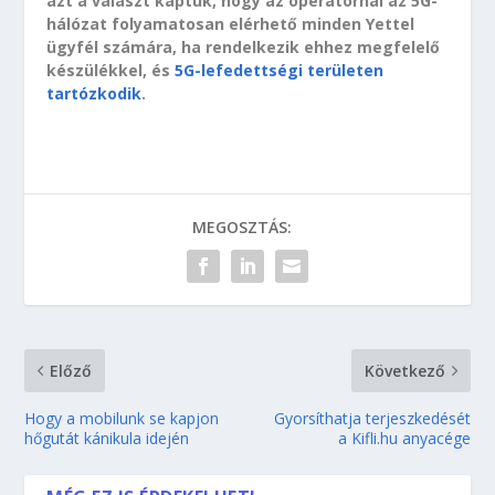
azt a választ kaptuk, hogy az operátornál az 5G-
hálózat folyamatosan elérhető minden Yettel
ügyfél számára, ha rendelkezik ehhez megfelelő
készülékkel, és
5G-lefedettségi területen
tartózkodik
.
MEGOSZTÁS:
Előző
Következő
Hogy a mobilunk se kapjon
Gyorsíthatja terjeszkedését
hőgutát kánikula idején
a Kifli.hu anyacége