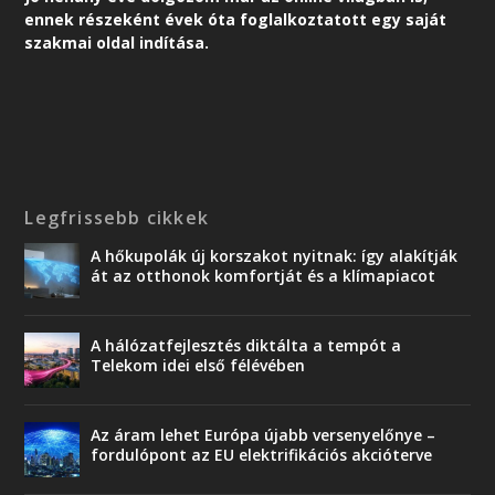
ennek részeként é
vek óta foglalkoztatott egy saját
szakmai oldal indítása.
Legfrissebb cikkek
A hőkupolák új korszakot nyitnak: így alakítják
át az otthonok komfortját és a klímapiacot
A hálózatfejlesztés diktálta a tempót a
Telekom idei első félévében
Az áram lehet Európa újabb versenyelőnye –
fordulópont az EU elektrifikációs akcióterve