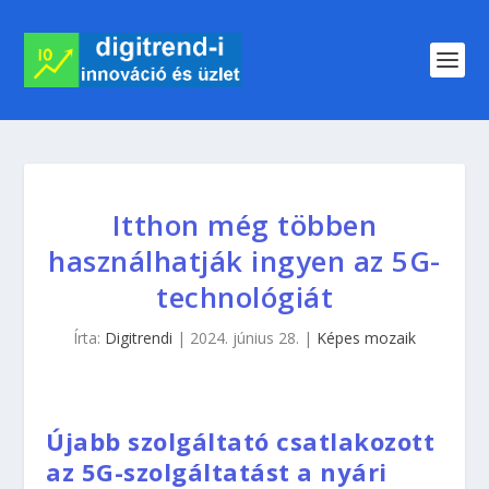
Itthon még többen
használhatják ingyen az 5G-
technológiát
Írta:
Digitrendi
|
2024. június 28.
|
Képes mozaik
Újabb szolgáltató csatlakozott
az 5G-szolgáltatást a nyári