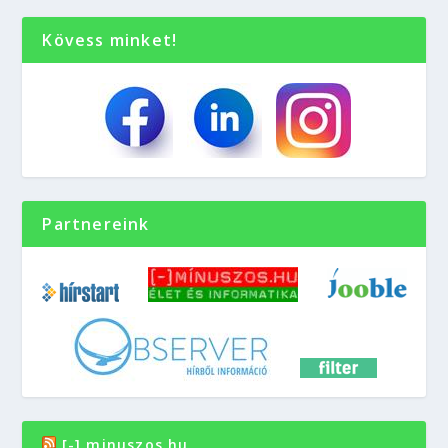
Kövess minket!
Partnereink
[-] minuszos.hu