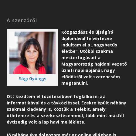
A szerzőről
Közgazdász és újságíró
diplomával felvértezve
indultam el a „nagybetűs
életbe”. Utóbbi szakma
mesterfogásait a
Magyarország hajdani vezető
üzleti napilapjánál, nagy
elődöktől volt szerencsém
Sági Gyöngyi
megtanulni.
Ott kezdtem el tüzetesebben foglalkozni az
informatikával és a távközléssel. Ezekre épült néhány
szakmai kiadvány is, köztük a Telebit, amely
ötletemre és a szerkesztésemmel, több mint másfél
évtizedig volt a lap havi melléklete.
Jó néhány éve dolgozom már az online világban is,