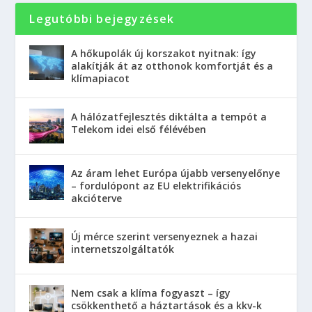
Legutóbbi bejegyzések
A hőkupolák új korszakot nyitnak: így
alakítják át az otthonok komfortját és a
klímapiacot
A hálózatfejlesztés diktálta a tempót a
Telekom idei első félévében
Az áram lehet Európa újabb versenyelőnye
– fordulópont az EU elektrifikációs
akcióterve
Új mérce szerint versenyeznek a hazai
internetszolgáltatók
Nem csak a klíma fogyaszt – így
csökkenthető a háztartások és a kkv-k