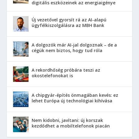
digitális eszközeinek az energiaigénye
Új vezetővel gyorsít rá az AI-alapú
ügyfélkiszolgálásra az MBH Bank
A dolgozók már AI-jal dolgoznak – de a
cégük nem biztos, hogy tud róla
A rekordhőség próbára teszi az
okostelefonokat is
A chipgyár-építés önmagában kevés: ez
lehet Európa új technológiai kihívása
Nem kidobni, javítani: új korszak
kezdődhet a mobiltelefonok piacán