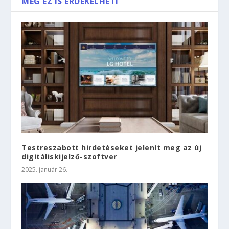
MÉG EZ IS ÉRDEKELHETI
Testreszabott hirdetéseket jelenít meg az új
digitáliskijelző-szoftver
2025. január 26.