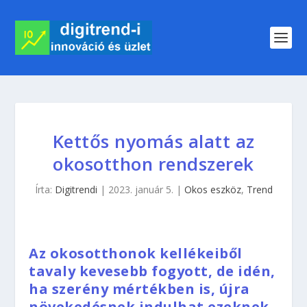
Kettős nyomás alatt az
okosotthon rendszerek
Írta:
Digitrendi
|
2023. január 5.
|
Okos eszköz
,
Trend
Az okosotthonok kellékeiből
tavaly kevesebb fogyott, de idén,
ha szerény mértékben is, újra
növekedésnek indulhat ezeknek