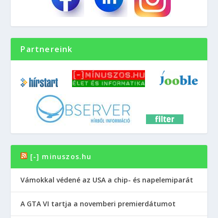
Partnereink
[-] minuszos.hu
Vámokkal védené az USA a chip- és napelemiparát
A GTA VI tartja a novemberi premierdátumot