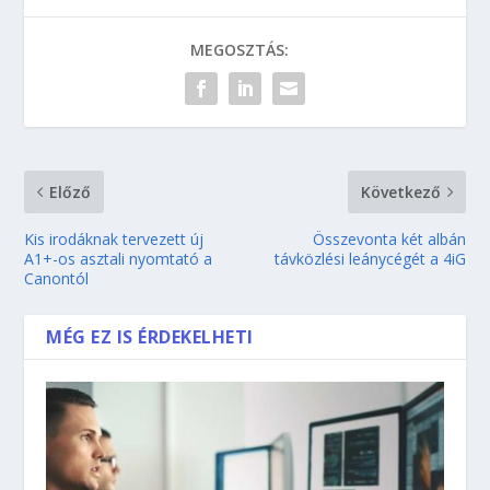
MEGOSZTÁS:
Előző
Következő
Kis irodáknak tervezett új
Összevonta két albán
A1+-os asztali nyomtató a
távközlési leánycégét a 4iG
Canontól
MÉG EZ IS ÉRDEKELHETI