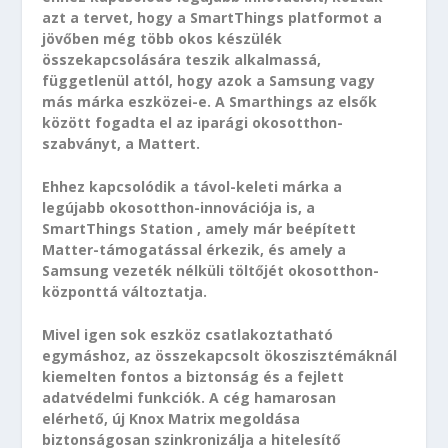
azt a tervet, hogy a SmartThings platformot a
jövőben még több okos készülék
összekapcsolására teszik alkalmassá,
függetlenül attól, hogy azok a Samsung vagy
más márka eszközei-e. A Smarthings az elsők
között fogadta el az iparági okosotthon-
szabványt, a Mattert.
Ehhez kapcsolódik a távol-keleti márka a
legújabb okosotthon-innovációja is, a
SmartThings Station , amely már beépített
Matter-támogatással érkezik, és amely a
Samsung vezeték nélküli töltőjét okosotthon-
központtá változtatja.
Mivel igen sok eszköz csatlakoztatható
egymáshoz, az összekapcsolt ökoszisztémáknál
kiemelten fontos a biztonság és a fejlett
adatvédelmi funkciók. A cég hamarosan
elérhető, új Knox Matrix megoldása
biztonságosan szinkronizálja a hitelesítő