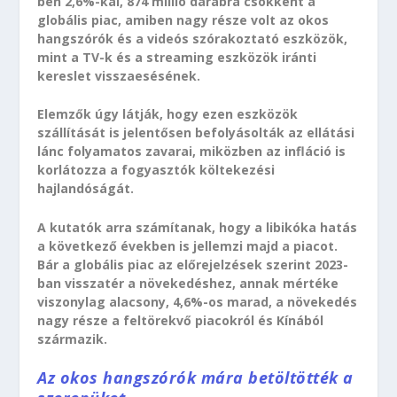
ben 2,6%-kal, 874 millió darabra csökkent a
globális piac, amiben nagy része volt az okos
hangszórók és a videós szórakoztató eszközök,
mint a TV-k és a streaming eszközök iránti
kereslet visszaesésének.
Elemzők úgy látják, hogy ezen eszközök
szállítását is jelentősen befolyásolták az ellátási
lánc folyamatos zavarai, miközben az infláció is
korlátozza a fogyasztók költekezési
hajlandóságát.
A kutatók arra számítanak, hogy a libikóka hatás
a következő években is jellemzi majd a piacot.
Bár a globális piac az előrejelzések szerint 2023-
ban visszatér a növekedéshez, annak mértéke
viszonylag alacsony, 4,6%-os marad, a növekedés
nagy része a feltörekvő piacokról és Kínából
származik.
Az okos hangszórók mára betöltötték a