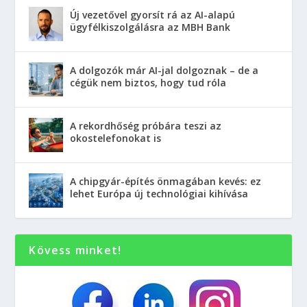
Új vezetővel gyorsít rá az AI-alapú
ügyfélkiszolgálásra az MBH Bank
A dolgozók már AI-jal dolgoznak – de a
cégük nem biztos, hogy tud róla
A rekordhőség próbára teszi az
okostelefonokat is
A chipgyár-építés önmagában kevés: ez
lehet Európa új technológiai kihívása
Kövess minket!