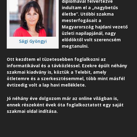
diplomával felvértezve
indultam el a „nagybetűs
életbe”. Utóbbi szakma
mesterfogásait a
Magyarország hajdani vezető
üzleti napilapjánál, nagy
elődöktől volt szerencsém
Sági Gyöngyi
megtanulni.
Ott kezdtem el tüzetesebben foglalkozni az
informatikával és a távközléssel. Ezekre épült néhány
szakmai kiadvány is, köztük a Telebit, amely
ötletemre és a szerkesztésemmel, több mint másfél
évtizedig volt a lap havi melléklete.
Jó néhány éve dolgozom már az online világban is,
ennek részeként é
vek óta foglalkoztatott egy saját
szakmai oldal indítása.