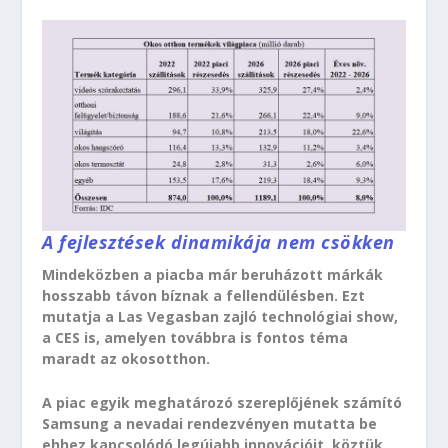
A fejlesztések dinamikája nem csökken
Mindeközben a piacba már beruházott márkák
hosszabb távon bíznak a fellendülésben. Ezt
mutatja a Las Vegasban zajló technológiai show,
a CES is, amelyen továbbra is fontos téma
maradt az okosotthon.
A piac egyik meghatározó szereplőjének számító
Samsung a nevadai rendezvényen mutatta be
ehhez kapcsolódó legújabb innovációit, köztük