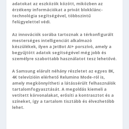
adatokat az eszközök között, miközben az
érzékeny információkat a privát blokklánc-
technológia segítségével, többszintű
felügyelettel védi.
Az innovációk sorába tartoznak a térkonfigurált
mesterséges intelligenciát alkalmazó
készülékek, ilyen a JetBot AI+ porszívó, amely a
begyűjtött adatok segítségével még jobb és
személyre szabottabb használatot tesz lehetővé.
A Samsung elárult néhány részletet az egyes 8K,
4K televízióin elérhető Relumino Mode-ról is,
amely megkönnyítheti a látássérült felhasználók
tartalomfogyasztását. A megoldás kiemeli a
vetített körvonalakat, erősíti a kontrasztot és a
színeket, így a tartalom tisztább és élvezhetőbb
lehet.