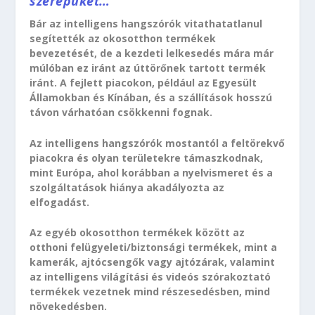
szerepüket…
Bár az intelligens hangszórók vitathatatlanul
segítették az okosotthon termékek
bevezetését, de a kezdeti lelkesedés mára már
múlóban ez iránt az úttörőnek tartott termék
iránt. A fejlett piacokon, például az Egyesült
Államokban és Kínában, és a szállítások hosszú
távon várhatóan csökkenni fognak.
Az intelligens hangszórók mostantól a feltörekvő
piacokra és olyan területekre támaszkodnak,
mint Európa, ahol korábban a nyelvismeret és a
szolgáltatások hiánya akadályozta az
elfogadást.
Az egyéb okosotthon termékek között az
otthoni felügyeleti/biztonsági termékek, mint a
kamerák, ajtócsengők vagy ajtózárak, valamint
az intelligens világítási és videós szórakoztató
termékek vezetnek mind részesedésben, mind
növekedésben.