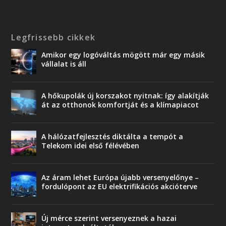
Legfrissebb cikkek
Amikor egy logóváltás mögött már egy másik
vállalat is áll
A hőkupolák új korszakot nyitnak: így alakítják
át az otthonok komfortját és a klímapiacot
A hálózatfejlesztés diktálta a tempót a
Telekom idei első félévében
Az áram lehet Európa újabb versenyelőnye –
fordulópont az EU elektrifikációs akcióterve
Új mérce szerint versenyeznek a hazai