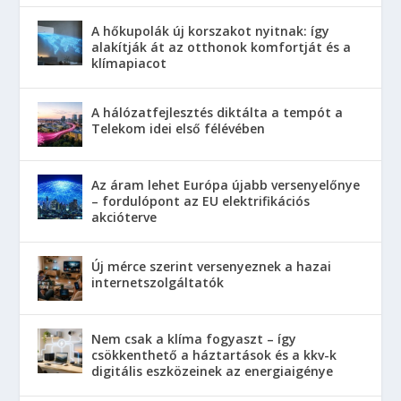
A hőkupolák új korszakot nyitnak: így
alakítják át az otthonok komfortját és a
klímapiacot
A hálózatfejlesztés diktálta a tempót a
Telekom idei első félévében
Az áram lehet Európa újabb versenyelőnye
– fordulópont az EU elektrifikációs
akcióterve
Új mérce szerint versenyeznek a hazai
internetszolgáltatók
Nem csak a klíma fogyaszt – így
csökkenthető a háztartások és a kkv-k
digitális eszközeinek az energiaigénye