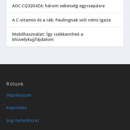
AOC CQ32G4ZA: három sebesség egycsapásra
A C-vitamin és a rák: Paulingnak volt némi igaza
Mobilhasználat: Így csökkentheő a
khüvelykujjfájdalom
Rólunk
Impresszum
Kapcsolat
Jogi nyilatkozat