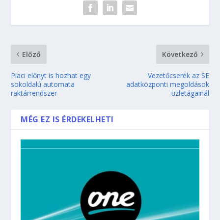
Előző
Következő
Piaci előnyt is hozhat egy
Vezetőcserék az SE
sokoldalú automata
adatközponti megoldások
raktárrendszer
üzletágainál
MÉG EZ IS ÉRDEKELHETI