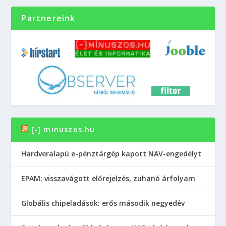
Partnereink
[-] minuszos.hu
Hardveralapú e-pénztárgép kapott NAV-engedélyt
EPAM: visszavágott előrejelzés, zuhanó árfolyam
Globális chipeladások: erős második negyedév