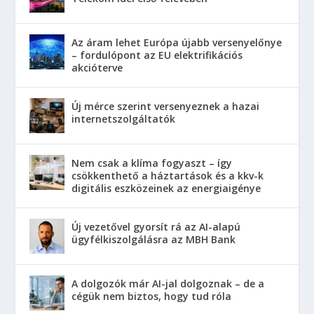
Az áram lehet Európa újabb versenyelőnye
– fordulópont az EU elektrifikációs
akcióterve
Új mérce szerint versenyeznek a hazai
internetszolgáltatók
Nem csak a klíma fogyaszt – így
csökkenthető a háztartások és a kkv-k
digitális eszközeinek az energiaigénye
Új vezetővel gyorsít rá az AI-alapú
ügyfélkiszolgálásra az MBH Bank
A dolgozók már AI-jal dolgoznak – de a
cégük nem biztos, hogy tud róla