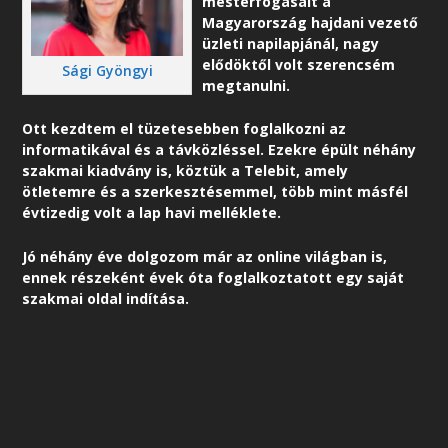
mesterfogásait a
Magyarország hajdani vezető
üzleti napilapjánál, nagy
elődöktől volt szerencsém
Sági Gyöngyi
megtanulni.
Ott kezdtem el tüzetesebben foglalkozni az
informatikával és a távközléssel. Ezekre épült néhány
szakmai kiadvány is, köztük a Telebit, amely
ötletemre és a szerkesztésemmel, több mint másfél
évtizedig volt a lap havi melléklete.
Jó néhány éve dolgozom már az online világban is,
ennek részeként é
vek óta foglalkoztatott egy saját
szakmai oldal indítása.