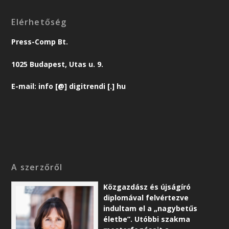
Elérhetőség
Press-Comp Bt.
1025 Budapest, Utas u. 9.
E-mail: info [@] digitrendi [.] hu
A szerzőről
Közgazdász és újságíró
diplomával felvértezve
indultam el a „nagybetűs
életbe”. Utóbbi szakma