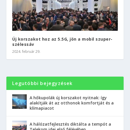
Új korszakot hoz az 5.5G, jön a mobil szuper-
szélessáv
2024. február 29.
Legutóbbi bejegyzések
A hőkupolák új korszakot nyitnak: így
alakítják át az otthonok komfortját és a
klímapiacot
A hálózatfejlesztés diktálta a tempót a
Telekom idei első félévében