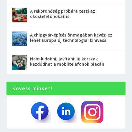
A rekordhőség próbára teszi az
okostelefonokat is
A chipgyár-építés önmagában kevés: ez
lehet Európa új technológiai kihívása
Nem kidobni, javítani: új korszak
kezdődhet a mobiltelefonok piacán
Kövess minket!