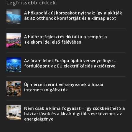
Legfrissebb cikkek
A hőkupolák új korszakot nyitnak: így alakítják
át az otthonok komfortját és a klímapiacot
A hálózatfejlesztés diktálta a tempót a
Telekom idei első félévében
Az áram lehet Európa újabb versenyelőnye –
fordulópont az EU elektrifikációs akcióterve
Új mérce szerint versenyeznek a hazai
internetszolgáltatók
Nem csak a klíma fogyaszt – így csökkenthető a
háztartások és a kkv-k digitális eszközeinek az
energiaigénye