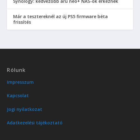
Synology: kedvezőbb árú neo+ NAS-ok érkeznek
Már a tesztereknél az új PS5 firmware béta
frissítés
Rólunk
Impresszum
Kapcsolat
Jogi nyilatkozat
Adatkezelési tájékoztató