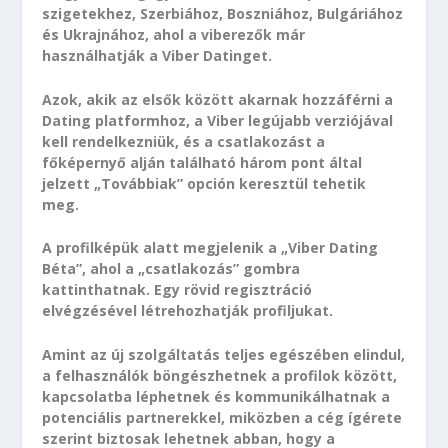
szigetekhez, Szerbiához, Boszniához, Bulgáriához
és Ukrajnához, ahol a viberezők már
használhatják a Viber Datinget.
Azok, akik az elsők között akarnak hozzáférni a
Dating platformhoz, a Viber legújabb verziójával
kell rendelkezniük, és a csatlakozást a
főképernyő alján található három pont által
jelzett „Továbbiak” opción keresztül tehetik
meg.
A profilképük alatt megjelenik a „Viber Dating
Béta”, ahol a „csatlakozás” gombra
kattinthatnak. Egy rövid regisztráció
elvégzésével létrehozhatják profiljukat.
Amint az új szolgáltatás teljes egészében elindul,
a felhasználók böngészhetnek a profilok között,
kapcsolatba léphetnek és kommunikálhatnak a
potenciális partnerekkel, miközben a cég ígérete
szerint biztosak lehetnek abban, hogy a