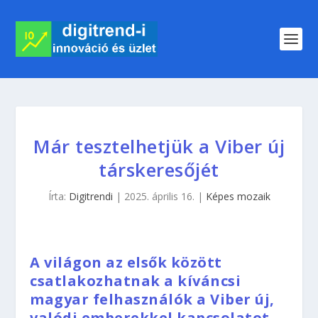
Már tesztelhetjük a Viber új
társkeresőjét
Írta:
Digitrendi
|
2025. április 16.
|
Képes mozaik
A világon az elsők között
csatlakozhatnak a kíváncsi
magyar felhasználók a Viber új,
valódi emberekkel kapcsolatot