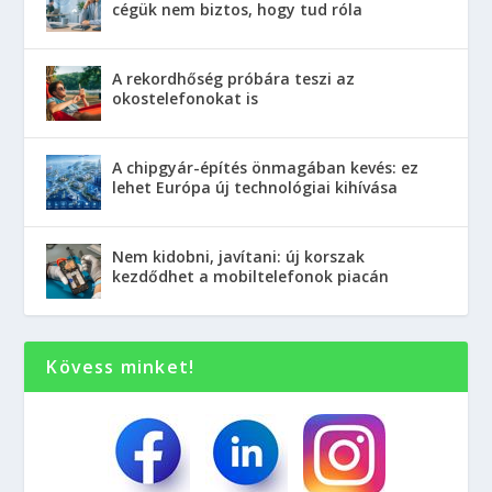
cégük nem biztos, hogy tud róla
A rekordhőség próbára teszi az
okostelefonokat is
A chipgyár-építés önmagában kevés: ez
lehet Európa új technológiai kihívása
Nem kidobni, javítani: új korszak
kezdődhet a mobiltelefonok piacán
Kövess minket!