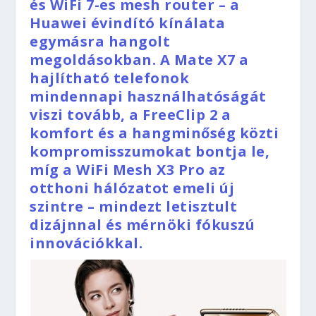
és WiFi 7-es mesh router – a
Huawei évindító kínálata
egymásra hangolt
megoldásokban. A Mate X7 a
hajlítható telefonok
mindennapi használhatóságát
viszi tovább, a FreeClip 2 a
komfort és a hangminőség közti
kompromisszumokat bontja le,
míg a WiFi Mesh X3 Pro az
otthoni hálózatot emeli új
szintre – mindezt letisztult
dizájnnal és mérnöki fókuszú
innovációkkal.