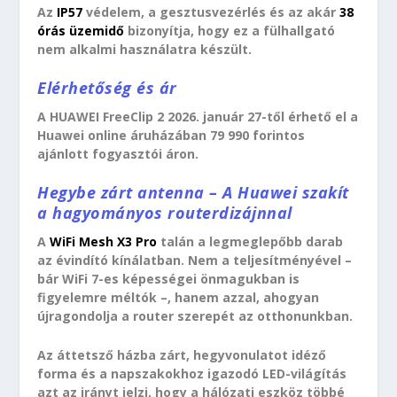
Az
IP57
védelem, a gesztusvezérlés és az akár
38
órás üzemidő
bizonyítja, hogy ez a fülhallgató
nem alkalmi használatra készült.
Elérhetőség és ár
A HUAWEI FreeClip 2 2026. január 27-től érhető el a
Huawei online áruházában 79 990 forintos
ajánlott fogyasztói áron.
Hegybe zárt antenna – A Huawei szakít
a hagyományos routerdizájnnal
A
WiFi Mesh X3 Pro
talán a legmeglepőbb darab
az évindító kínálatban. Nem a teljesítményével –
bár WiFi 7-es képességei önmagukban is
figyelemre méltók –, hanem azzal, ahogyan
újragondolja a router szerepét az otthonunkban.
Az áttetsző házba zárt, hegyvonulatot idéző
forma és a napszakokhoz igazodó LED-világítás
azt az irányt jelzi, hogy a hálózati eszköz többé