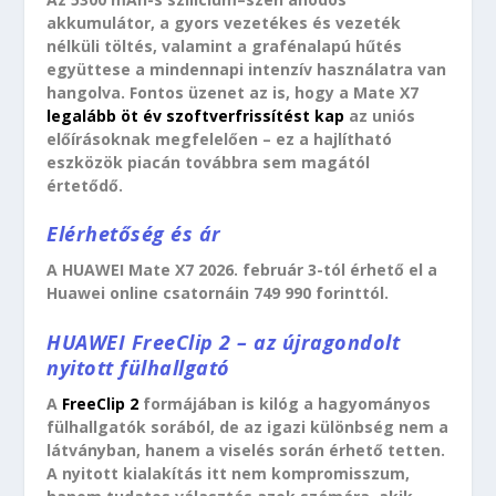
akkumulátor, a gyors vezetékes és vezeték
nélküli töltés, valamint a grafénalapú hűtés
együttese a mindennapi intenzív használatra van
hangolva. Fontos üzenet az is, hogy a Mate X7
legalább öt év szoftverfrissítést kap
az uniós
előírásoknak megfelelően – ez a hajlítható
eszközök piacán továbbra sem magától
értetődő.
Elérhetőség és ár
A HUAWEI Mate X7 2026. február 3-tól érhető el a
Huawei online csatornáin 749 990 forinttól.
HUAWEI FreeClip 2 – az újragondolt
nyitott fülhallgató
A
FreeClip 2
formájában is kilóg a hagyományos
fülhallgatók sorából, de az igazi különbség nem a
látványban, hanem a viselés során érhető tetten.
A nyitott kialakítás itt nem kompromisszum,