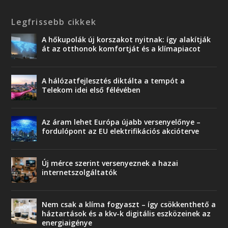
Legfrissebb cikkek
A hőkupolák új korszakot nyitnak: így alakítják
át az otthonok komfortját és a klímapiacot
A hálózatfejlesztés diktálta a tempót a
Telekom idei első félévében
Az áram lehet Európa újabb versenyelőnye –
fordulópont az EU elektrifikációs akcióterve
Új mérce szerint versenyeznek a hazai
internetszolgáltatók
Nem csak a klíma fogyaszt – így csökkenthető a
háztartások és a kkv-k digitális eszközeinek az
energiaigénye