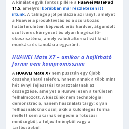
A kínálat egyik fontos pillére a
Huawei MatePad
11.5
, amelyről
korábban már részletesen itt
írtunk
. A táblagép jól példázza az irányt, amelyet
a Huawei a produktivitás és a szórakozás
határterületein képvisel: erős hardver, átgondolt
szoftveres környezet és olyan kiegészítő-
ökoszisztéma, amely valódi alternatívát kínál
munkára és tanulásra egyaránt.
HUAWEI Mate X7 – amikor a hajlítható
forma nem kompromisszum
A
HUAWEI Mate X7
nem pusztán egy újabb
összehajtható telefon, hanem annak a több mint
hét évnyi fejlesztési tapasztalatnak az
összegzése, amelyet a Huawei ezen a területen
felhalmozott. A készülék nem technológiai
demonstráció, hanem használati tárgy: olyan
felhasználóknak szól, akik a különleges forma
mellett sem akarnak engedni a fotózási
minőségből, a teljesítményből vagy a
tartósságból.