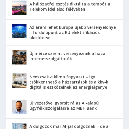
A hálózatfejlesztés diktálta a tempót a
Telekom idei első félévében
Az áram lehet Európa újabb versenyelőnye
– fordulópont az EU elektrifikációs
akcióterve
Új mérce szerint versenyeznek a hazai
internetszolgáltatók
Nem csak a klíma fogyaszt – így
csökkenthető a háztartások és a kkv-k
digitális eszközeinek az energiaigénye
Új vezetővel gyorsít rá az AI-alapú
ügyfélkiszolgálásra az MBH Bank
A dolgozók már AI-jal dolgoznak – de a