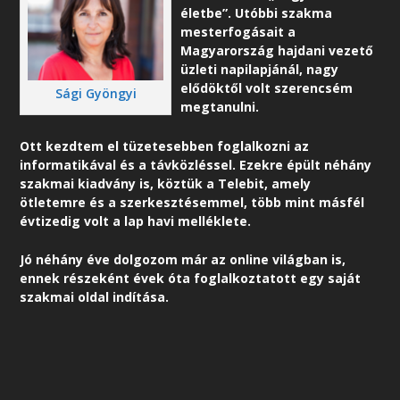
életbe”. Utóbbi szakma
mesterfogásait a
Magyarország hajdani vezető
üzleti napilapjánál, nagy
elődöktől volt szerencsém
Sági Gyöngyi
megtanulni.
Ott kezdtem el tüzetesebben foglalkozni az
informatikával és a távközléssel. Ezekre épült néhány
szakmai kiadvány is, köztük a Telebit, amely
ötletemre és a szerkesztésemmel, több mint másfél
évtizedig volt a lap havi melléklete.
Jó néhány éve dolgozom már az online világban is,
ennek részeként é
vek óta foglalkoztatott egy saját
szakmai oldal indítása.