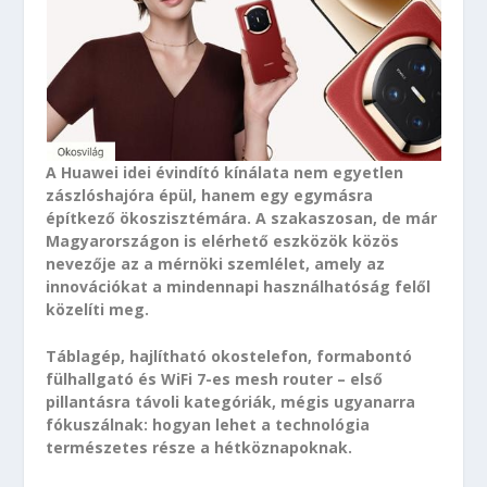
A Huawei idei évindító kínálata nem egyetlen
zászlóshajóra épül, hanem egy egymásra
építkező ökoszisztémára. A szakaszosan, de már
Magyarországon is elérhető eszközök közös
nevezője az a mérnöki szemlélet, amely az
innovációkat a mindennapi használhatóság felől
közelíti meg.
Táblagép, hajlítható okostelefon, formabontó
fülhallgató és WiFi 7-es mesh router – első
pillantásra távoli kategóriák, mégis ugyanarra
fókuszálnak: hogyan lehet a technológia
természetes része a hétköznapoknak.