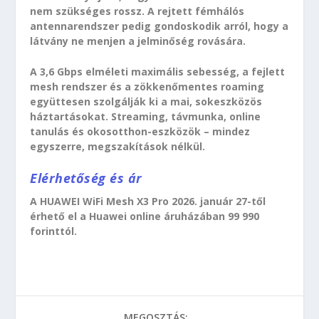
nem szükséges rossz. A rejtett fémhálós
antennarendszer pedig gondoskodik arról, hogy a
látvány ne menjen a jelminőség rovására.
A 3,6 Gbps elméleti maximális sebesség, a fejlett
mesh rendszer és a zökkenőmentes roaming
együttesen szolgálják ki a mai, sokeszközös
háztartásokat. Streaming, távmunka, online
tanulás és okosotthon-eszközök – mindez
egyszerre, megszakítások nélkül.
Elérhetőség és ár
A HUAWEI WiFi Mesh X3 Pro 2026. január 27-től
érhető el a Huawei online áruházában 99 990
forinttól.
MEGOSZTÁS: