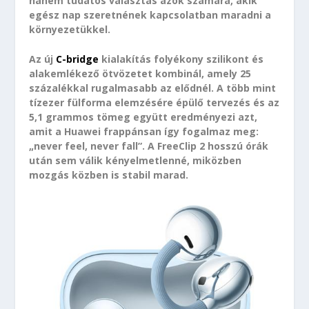
hanem tudatos választás azok számára, akik
egész nap szeretnének kapcsolatban maradni a
környezetükkel.
Az új
C-bridge
kialakítás folyékony szilikont és
alakemlékező ötvözetet kombinál, amely 25
százalékkal rugalmasabb az elődnél. A több mint
tízezer fülforma elemzésére épülő tervezés és az
5,1 grammos tömeg együtt eredményezi azt,
amit a Huawei frappánsan így fogalmaz meg:
„never feel, never fall”. A FreeClip 2 hosszú órák
után sem válik kényelmetlenné, miközben
mozgás közben is stabil marad.