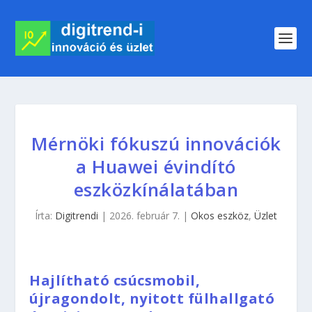
Mérnöki fókuszú innovációk
a Huawei évindító
eszközkínálatában
Írta:
Digitrendi
|
2026. február 7.
|
Okos eszköz
,
Üzlet
Hajlítható csúcsmobil,
újragondolt, nyitott fülhallgató