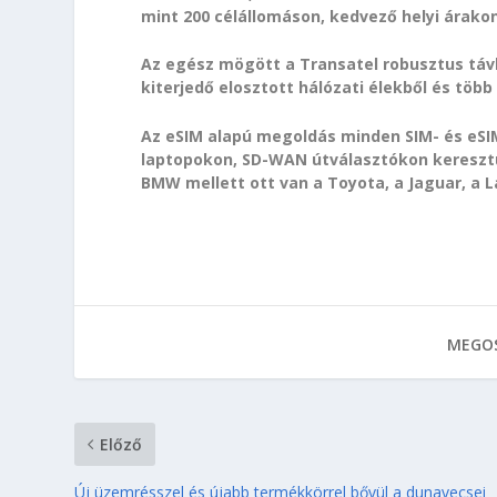
mint 200 célállomáson, kedvező helyi árakon
Az egész mögött a Transatel robusztus távkö
kiterjedő elosztott hálózati élekből és több
Az eSIM alapú megoldás minden SIM- és eSIM
laptopokon, SD-WAN útválasztókon keresztü
BMW mellett ott van a Toyota, a Jaguar, a La
MEGOS
Előző
Új üzemrésszel és újabb termékkörrel bővül a dunavecsei