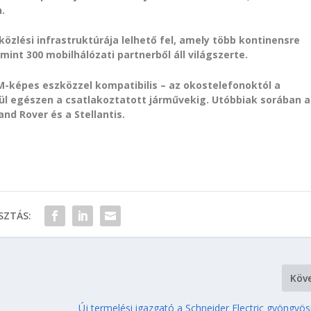
.
zlési infrastruktúrája lelhető fel, amely több kontinensre
 mint 300 mobilhálózati partnerből áll világszerte.
-képes eszközzel kompatibilis – az okostelefonoktól a
l egészen a csatlakoztatott járművekig. Utóbbiak sorában a
nd Rover és a Stellantis.
ZTÁS:
Köv
Új termelési igazgató a Schneider Electric gyöngyö