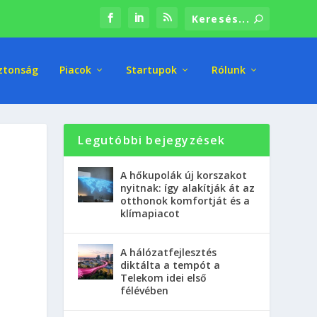
ztonság
Piacok
Startupok
Rólunk
Legutóbbi bejegyzések
A hőkupolák új korszakot
nyitnak: így alakítják át az
otthonok komfortját és a
klímapiacot
A hálózatfejlesztés
diktálta a tempót a
Telekom idei első
félévében