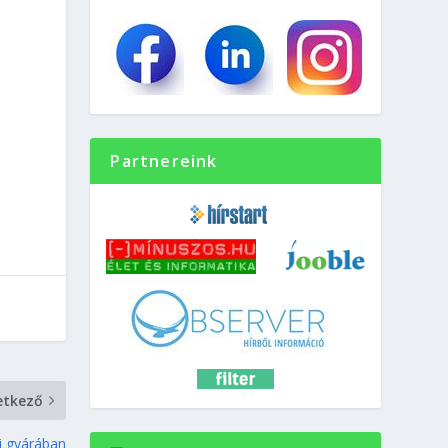
Partnereink
etkező
si gyárában