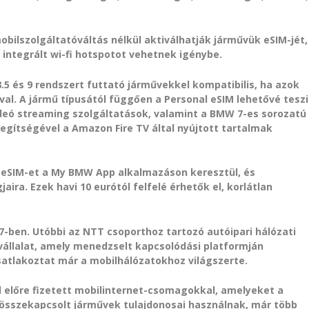
bilszolgáltatóváltás nélkül aktiválhatják járművük eSIM-jét,
 integrált wi-fi hotspotot vehetnek igénybe.
.5 és 9 rendszert futtató járművekkel kompatibilis, ha azok
al. A jármű típusától függően a Personal eSIM lehetővé teszi
ideó streaming szolgáltatások, valamint a BMW 7-es sorozatú
gítségével a Amazon Fire TV által nyújtott tartalmak
l eSIM-et a My BMW App alkalmazáson keresztül, és
ira. Ezek havi 10 eurótól felfelé érhetők el, korlátlan
17-ben. Utóbbi az NTT csoporthoz tartozó autóipari hálózati
vállalat, amely menedzselt kapcsolódási platformján
csatlakoztat már a mobilhálózatokhoz világszerte.
ál előre fizetett mobilinternet-csomagokkal, amelyeket a
 összekapcsolt járművek tulajdonosai használnak, már több