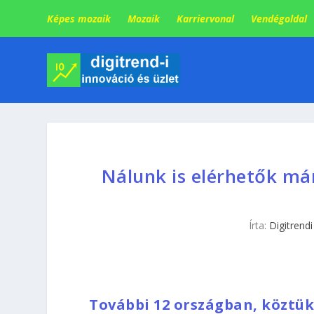
Képes mozaik
Mozaik
Karriervonal
Vendégoldal
Nálunk is elérhetők má
Írta:
Digitrendi
További 12 országban, köztük