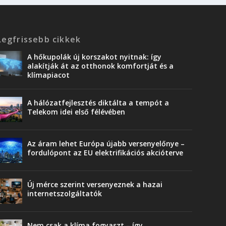
Legfrissebb cikkek
A hőkupolák új korszakot nyitnak: így
alakítják át az otthonok komfortját és a
klímapiacot
A hálózatfejlesztés diktálta a tempót a
Telekom idei első félévében
Az áram lehet Európa újabb versenyelőnye –
fordulópont az EU elektrifikációs akcióterve
Új mérce szerint versenyeznek a hazai
internetszolgáltatók
Nem csak a klíma fogyaszt – így