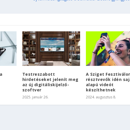
a
Testreszabott
A Sziget Fesztiválo
hirdetéseket jelenít meg
résztvevők idén saj
az új digitáliskijelző-
alapú videót
szoftver
készíthetnek
2025. január 26.
2024. augusztus 8.