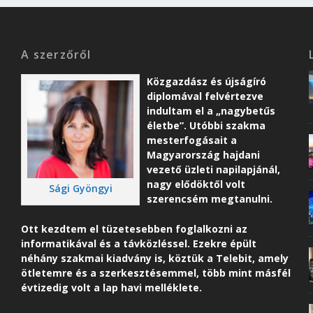
A szerzőről
Közgazdász és újságíró
diplomával felvértezve
indultam el a „nagybetűs
életbe”. Utóbbi szakma
mesterfogásait a
Magyarország hajdani
vezető üzleti napilapjánál,
nagy elődöktől volt
Sági Gyöngyi
szerencsém megtanulni.
Ott kezdtem el tüzetesebben foglalkozni az
informatikával és a távközléssel. Ezekre épült
néhány szakmai kiadvány is, köztük a Telebit, amely
ötletemre és a szerkesztésemmel, több mint másfél
évtizedig volt a lap havi melléklete.