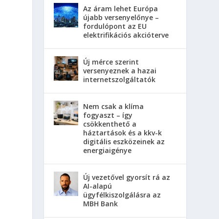
Az áram lehet Európa
újabb versenyelőnye –
fordulópont az EU
elektrifikációs akcióterve
Új mérce szerint
versenyeznek a hazai
internetszolgáltatók
Nem csak a klíma
fogyaszt – így
csökkenthető a
háztartások és a kkv-k
digitális eszközeinek az
energiaigénye
Új vezetővel gyorsít rá az
AI-alapú
ügyfélkiszolgálásra az
MBH Bank