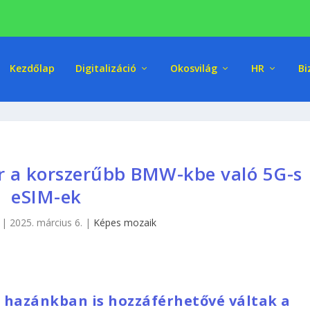
Kezdőlap
Digitalizáció
Okosvilág
HR
Bi
r a korszerűbb BMW-kbe való 5G-s
eSIM-ek
|
2025. március 6.
|
Képes mozaik
 hazánkban is hozzáférhetővé váltak a