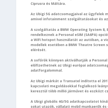
Ciprusra és Máltára.
Az Ubigi 5G adatcsomagjaival az ügyfelek mo
amivel infotainment szolgáltatásokat és az
A szolgáltatás a BMW Operating System 8, 8
rendelkeznek a Personal eSIM (SA6PA) opcióv
a WiFi hotspot használatát az autóban, a v
modellek esetében a BMW Theatre Screen se
elérését.
A sofőrök könnyen aktiválhatják a Persona
előfizethetnek az Ubigi európai adatcsomagja
adatforgalommal.
Az Ubigi márkát a Transatel indította el 20
kapcsolati megoldásokkal foglalkozó leány
keresztül több millió járművet és eszközt 
A Ubigi globális 4G/5G adatkapcsolatot kín
sokat utazók, vállalati mobil munkaerők és