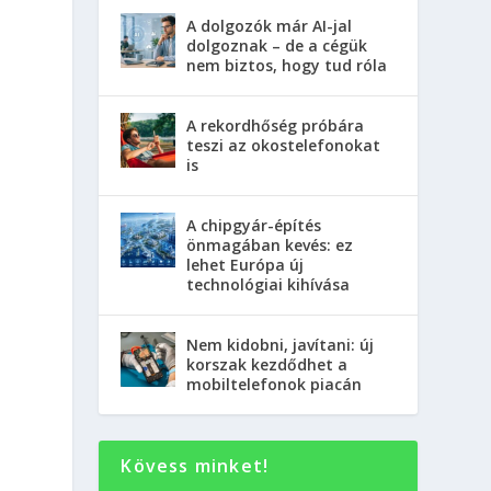
A dolgozók már AI-jal
dolgoznak – de a cégük
nem biztos, hogy tud róla
A rekordhőség próbára
teszi az okostelefonokat
is
A chipgyár-építés
önmagában kevés: ez
lehet Európa új
technológiai kihívása
Nem kidobni, javítani: új
korszak kezdődhet a
mobiltelefonok piacán
Kövess minket!