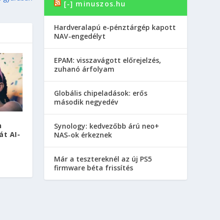
[-] minuszos.hu
Hardveralapú e-pénztárgép kapott
NAV-engedélyt
EPAM: visszavágott előrejelzés,
zuhanó árfolyam
Globális chipeladások: erős
második negyedév
n
Synology: kedvezőbb árú neo+
át AI-
NAS-ok érkeznek
Már a tesztereknél az új PS5
firmware béta frissítés