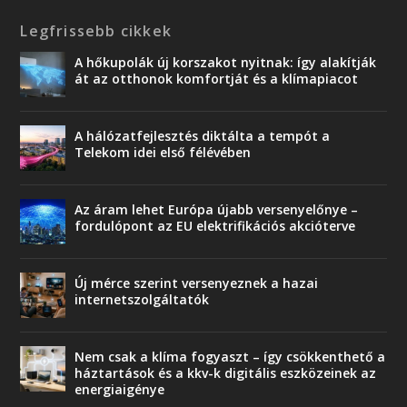
Legfrissebb cikkek
A hőkupolák új korszakot nyitnak: így alakítják
át az otthonok komfortját és a klímapiacot
A hálózatfejlesztés diktálta a tempót a
Telekom idei első félévében
Az áram lehet Európa újabb versenyelőnye –
fordulópont az EU elektrifikációs akcióterve
Új mérce szerint versenyeznek a hazai
internetszolgáltatók
Nem csak a klíma fogyaszt – így csökkenthető a
háztartások és a kkv-k digitális eszközeinek az
energiaigénye