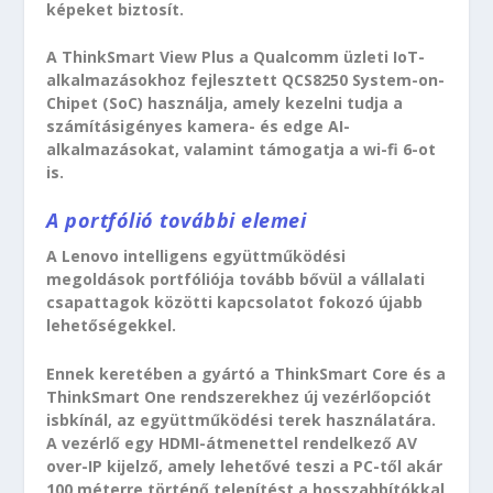
képeket biztosít.
A ThinkSmart View Plus a Qualcomm üzleti IoT-
alkalmazásokhoz fejlesztett QCS8250 System-on-
Chipet (SoC) használja, amely kezelni tudja a
számításigényes kamera- és edge AI-
alkalmazásokat, valamint támogatja a wi-fi 6-ot
is.
A portfólió további elemei
A Lenovo intelligens együttműködési
megoldások portfóliója tovább bővül a vállalati
csapattagok közötti kapcsolatot fokozó újabb
lehetőségekkel.
Ennek keretében a gyártó a ThinkSmart Core és a
ThinkSmart One rendszerekhez új vezérlőopciót
isbkínál, az együttműködési terek használatára.
A vezérlő egy HDMI-átmenettel rendelkező AV
over-IP kijelző, amely lehetővé teszi a PC-től akár
100 méterre történő telepítést a hosszabbítókkal