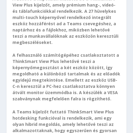
View Plus kijelzőt, amely prémium hang-, videó-
és táblafunkciókkal rendelkezik. A 27 hüvelykes
multi-touch képernyővel rendelkező integrált
eszköz hozzáférést ad a Teams csevegéshez, a
naptárhoz és a fájlokhoz, miközben lehetővé
teszi a munkavállalóknak az eszközön keresztüli
megbeszéléseket.
A felhasználó számítógépéhez csatlakoztatott a
ThinkSmart View Plus lehetővé teszi a
képernyőmegosztást a két eszköz között, így
megoldható a különböző tartalmak és az előadók
egyidejű megtekintése. Emellett az eszköz USB-
C-n keresztül a PC-hez csatlakoztatva könnyen
átvált monitor üzemmódba is. A készülék a VESA
szabványnak megfelelően falra is rögzíthető.
A Teams kijelzőt futtató ThinkSmart View Plus
hotdesking funkcióval is rendelkezik, ami egy
olyan hibrid megoldás, amely lehetővé teszi az
alkalmazottaknak, hogy egyszerűen és gyorsan