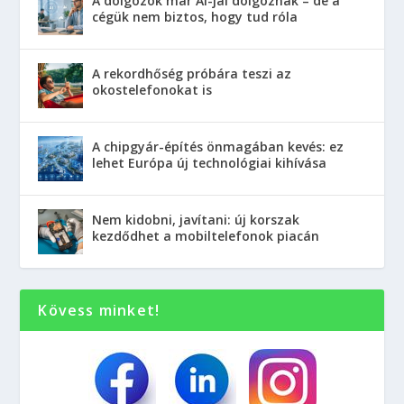
A dolgozók már AI-jal dolgoznak – de a
cégük nem biztos, hogy tud róla
A rekordhőség próbára teszi az
okostelefonokat is
A chipgyár-építés önmagában kevés: ez
lehet Európa új technológiai kihívása
Nem kidobni, javítani: új korszak
kezdődhet a mobiltelefonok piacán
Kövess minket!