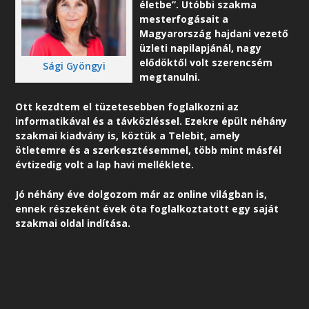
életbe”. Utóbbi szakma
mesterfogásait a
Magyarország hajdani vezető
üzleti napilapjánál, nagy
elődöktől volt szerencsém
Sági Gyöngyi
megtanulni.
Ott kezdtem el tüzetesebben foglalkozni az
informatikával és a távközléssel. Ezekre épült néhány
szakmai kiadvány is, köztük a Telebit, amely
ötletemre és a szerkesztésemmel, több mint másfél
évtizedig volt a lap havi melléklete.
Jó néhány éve dolgozom már az online világban is,
ennek részeként é
vek óta foglalkoztatott egy saját
szakmai oldal indítása.