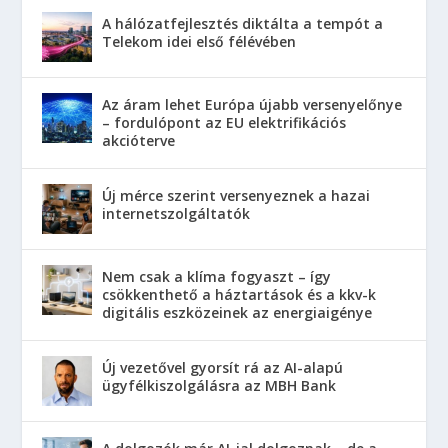
A hálózatfejlesztés diktálta a tempót a
Telekom idei első félévében
Az áram lehet Európa újabb versenyelőnye
– fordulópont az EU elektrifikációs
akcióterve
Új mérce szerint versenyeznek a hazai
internetszolgáltatók
Nem csak a klíma fogyaszt – így
csökkenthető a háztartások és a kkv-k
digitális eszközeinek az energiaigénye
Új vezetővel gyorsít rá az AI-alapú
ügyfélkiszolgálásra az MBH Bank