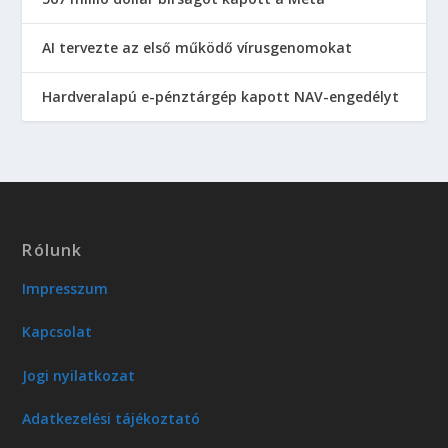
AI tervezte az első működő vírusgenomokat
Hardveralapú e-pénztárgép kapott NAV-engedélyt
Rólunk
Impresszum
Kapcsolat
Jogi nyilatkozat
Adatkezelési tájékoztató