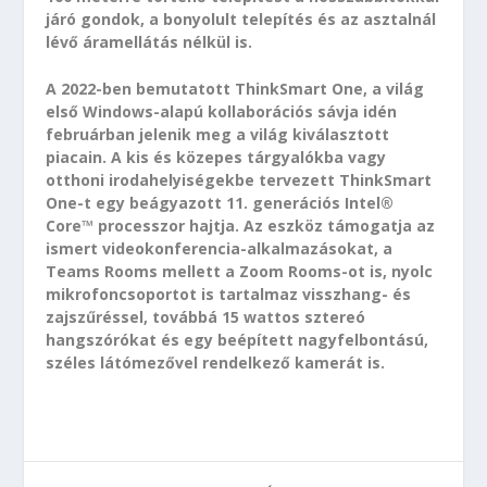
járó gondok, a bonyolult telepítés és az asztalnál
lévő áramellátás nélkül is.
A 2022-ben bemutatott ThinkSmart One, a világ
első Windows-alapú kollaborációs sávja idén
februárban jelenik meg a világ kiválasztott
piacain. A kis és közepes tárgyalókba vagy
otthoni irodahelyiségekbe tervezett ThinkSmart
One-t egy beágyazott 11. generációs Intel®
Core™ processzor hajtja. Az eszköz támogatja az
ismert videokonferencia-alkalmazásokat, a
Teams Rooms mellett a Zoom Rooms-ot is, nyolc
mikrofoncsoportot is tartalmaz visszhang- és
zajszűréssel, továbbá 15 wattos sztereó
hangszórókat és egy beépített nagyfelbontású,
széles látómezővel rendelkező kamerát is.