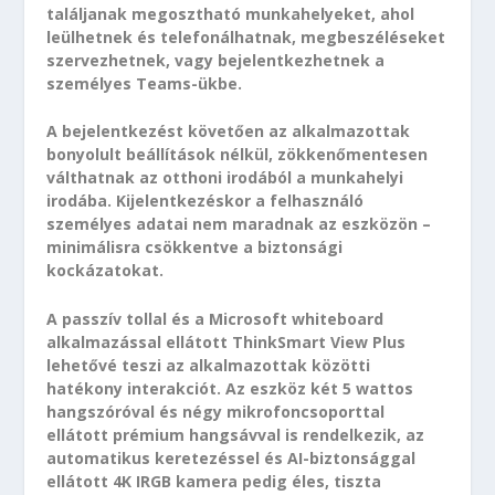
találjanak megosztható munkahelyeket, ahol
leülhetnek és telefonálhatnak, megbeszéléseket
szervezhetnek, vagy bejelentkezhetnek a
személyes Teams-ükbe.
A bejelentkezést követően az alkalmazottak
bonyolult beállítások nélkül, zökkenőmentesen
válthatnak az otthoni irodából a munkahelyi
irodába. Kijelentkezéskor a felhasználó
személyes adatai nem maradnak az eszközön –
minimálisra csökkentve a biztonsági
kockázatokat.
A passzív tollal és a Microsoft whiteboard
alkalmazással ellátott ThinkSmart View Plus
lehetővé teszi az alkalmazottak közötti
hatékony interakciót. Az eszköz két 5 wattos
hangszóróval és négy mikrofoncsoporttal
ellátott prémium hangsávval is rendelkezik, az
automatikus keretezéssel és AI-biztonsággal
ellátott 4K IRGB kamera pedig éles, tiszta