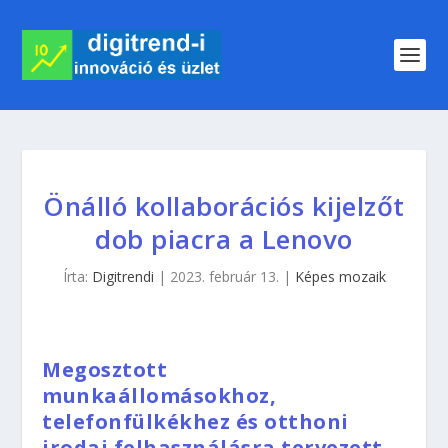
Önálló kollaborációs kijelzőt
dob piacra a Lenovo
Írta:
Digitrendi
|
2023. február 13.
|
Képes mozaik
Megosztott
munkaállomásokhoz,
telefonfülkékhez és otthoni
irodai felhasználásra tervezett