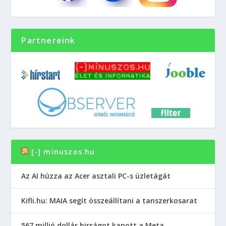
Partnereink
[-] minuszos.hu
Az AI húzza az Acer asztali PC-s üzletágát
Kifli.hu: MAIA segít összeállítani a tanszerkosarat
567 millió dollár birságot kapott a Meta