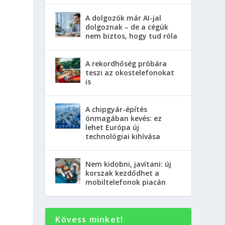
s
A dolgozók már AI-jal
dolgoznak – de a cégük
nem biztos, hogy tud róla
A rekordhőség próbára
teszi az okostelefonokat
is
A chipgyár-építés
önmagában kevés: ez
lehet Európa új
technológiai kihívása
Nem kidobni, javítani: új
korszak kezdődhet a
mobiltelefonok piacán
Kövess minket!