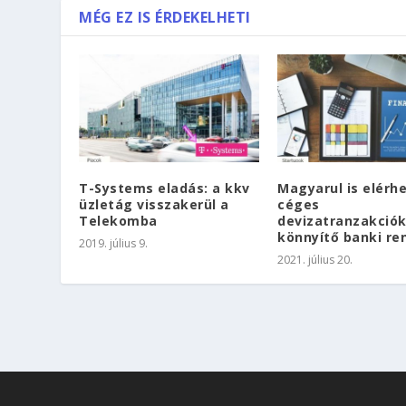
MÉG EZ IS ÉRDEKELHETI
T-Systems eladás: a kkv
Magyarul is elérh
üzletág visszakerül a
céges
Telekomba
devizatranzakció
könnyítő banki re
2019. július 9.
2021. július 20.