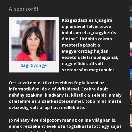
A szerzőről
Közgazdász és újságíró
diplomával felvértezve
indultam el a „nagybetűs
életbe”. Utóbbi szakma
mesterfogásait a
Magyarország hajdani
vezető üzleti napilapjánál,
nagy elődöktől volt
Sági Gyöngyi
szerencsém megtanulni.
Ott kezdtem el tüzetesebben foglalkozni az
informatikával és a távközléssel. Ezekre épült
néhány szakmai kiadvány is, köztük a Telebit, amely
ötletemre és a szerkesztésemmel, több mint másfél
évtizedig volt a lap havi melléklete.
Jó néhány éve dolgozom már az online világban is,
ennek részeként é
vek óta foglalkoztatott egy saját