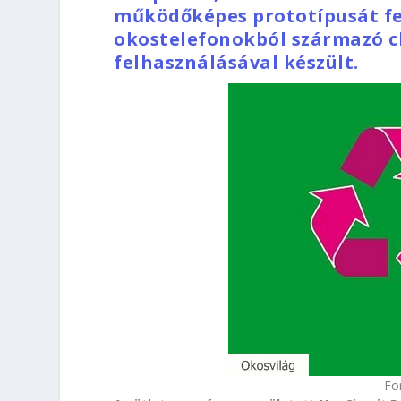
működőképes prototípusát fej
okostelefonokból származó ch
felhasználásával készült.
Fo