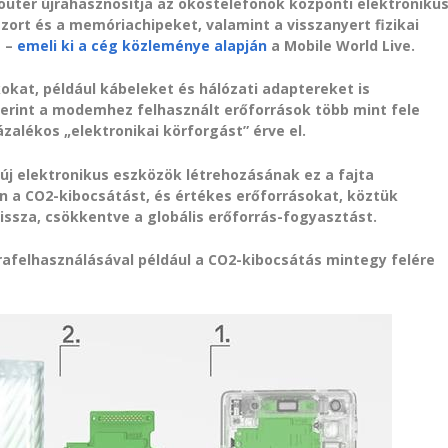
uter újrahasznosítja az okostelefonok központi elektroniku
szort és a memóriachipeket, valamint a visszanyert fizikai
t –
emeli ki a cég közleménye alapján
a Mobile World Live.
kokat, például kábeleket és hálózati adaptereket is
zerint a modemhez felhasznált erőforrások több mint fele
zalékos „elektronikai körforgást” érve el.
j elektronikus eszközök létrehozásának ez a fajta
n a CO2-kibocsátást, és értékes erőforrásokat, köztük
sza, csökkentve a globális erőforrás-fogyasztást.
afelhasználásával például a CO2-kibocsátás mintegy felére