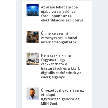
Az áram lehet Európa
újabb versenyelőnye –
fordulópont az EU
elektrifikációs akcióterve
Új mérce szerint
versenyeznek a hazai
internetszolgáltatók
Nem csak a klíma
fogyaszt – így
csökkenthető a
háztartások és a kkv-k
digitális eszközeinek az
energiaigénye
Új vezetővel gyorsít rá az
AI-alapú
ügyfélkiszolgálásra az
MBH Bank