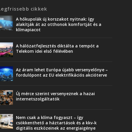
Legfrissebb cikkek
A hőkupolák új korszakot nyitnak: így
alakítják át az otthonok komfortját és a
klímapiacot
A hálózatfejlesztés diktálta a tempót a
Telekom idei első félévében
Az áram lehet Európa újabb versenyelőnye –
fordulópont az EU elektrifikációs akcióterve
Új mérce szerint versenyeznek a hazai
internetszolgáltatók
Nem csak a klíma fogyaszt – így
csökkenthető a háztartások és a kkv-k
digitális eszközeinek az energiaigénye