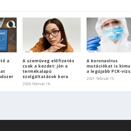
ető a
A szemüveg előfizetés
A koronavírus
csak a kezdet: jön a
mutációkat is kimu
kat
termékalapú
a legújabb PCR-vizs
ndszer
szolgáltatások kora
2021. február 15.
2026. február 18.