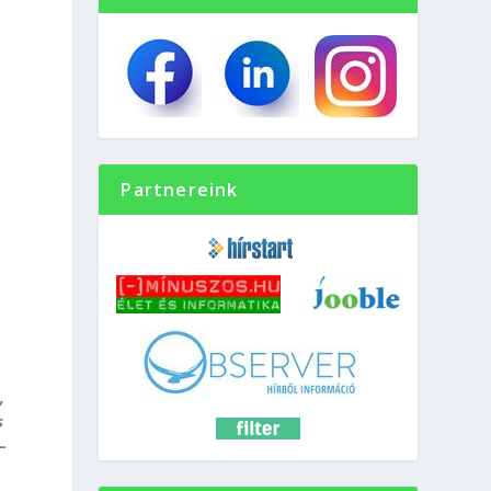
Partnereink
,
s
–