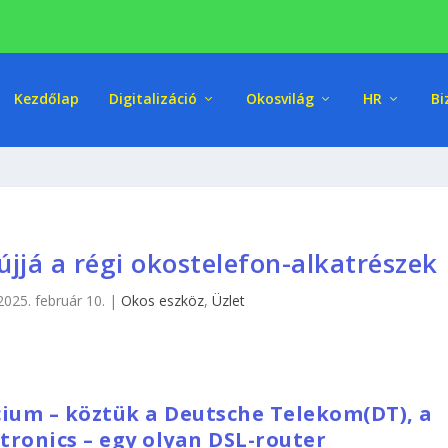
Kezdőlap
Digitalizáció
Okosvilág
HR
Bi
jjá a régi okostelefon-alkatrészek
2025. február 10.
|
Okos eszköz
,
Üzlet
cium – köztük a Deutsche Telekom(DT), a
itronics – egy olyan DSL-router