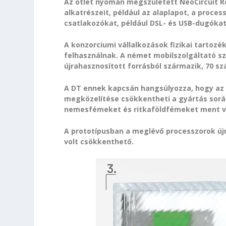
Az ötlet nyomán megszületett NeoCircuit Ro
alkatrészeit, például az alaplapot, a proces
csatlakozókat, például DSL- és USB-dugóka
A konzorciumi vállalkozások fizikai tartozé
felhasználnak. A német mobilszolgáltató s
újrahasznosított forrásból származik, 70 szá
A DT ennek kapcsán hangsúlyozza, hogy az ú
megközelítése csökkentheti a gyártás sorá
nemesfémeket és ritkaföldfémeket ment vis
A prototípusban a meglévő processzorok újr
volt csökkenthető.