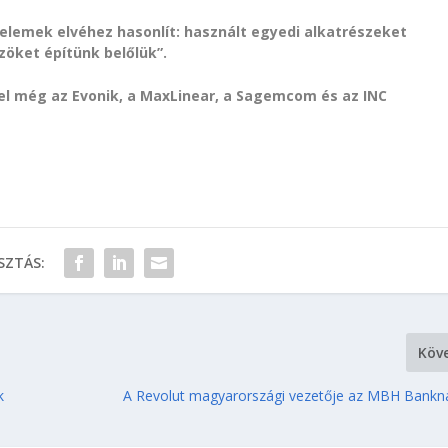
elemek elvéhez hasonlít: használt egyedi alkatrészeket
öket építünk belőlük”.
el még az Evonik, a MaxLinear, a Sagemcom és az INC
ZTÁS:
Köv
k
A Revolut magyarországi vezetője az MBH Banknál