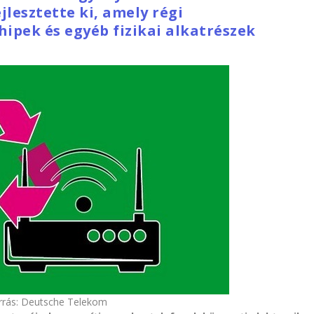
lesztette ki, amely régi
ipek és egyéb fizikai alkatrészek
rrás: Deutsche Telekom