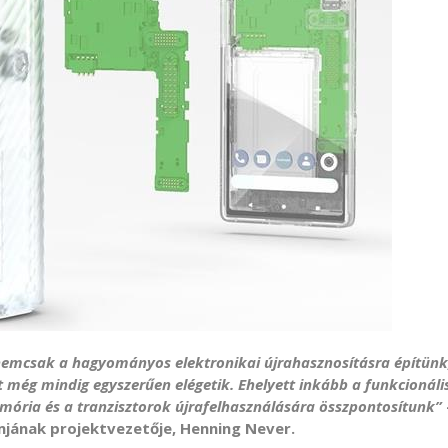
 nemcsak a hagyományos elektronikai újrahasznosításra építünk
még mindig egyszerűen elégetik. Ehelyett inkább a funkcionáli
emória és a tranzisztorok újrafelhasználására összpontosítunk”
jának projektvezetője, Henning Never.