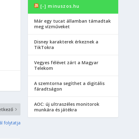
[-] minuszos.hu
Már egy tucat államban támadtak
meg vízműveket
Disney karakterek érkeznek a
TikTokra
Vegyes félévet zárt a Magyar
Telekom
A szemtorna segíthet a digitális
fáradtságon
AOC: új ultraszéles monitorok
etkező
munkára és játékra
 folytatja