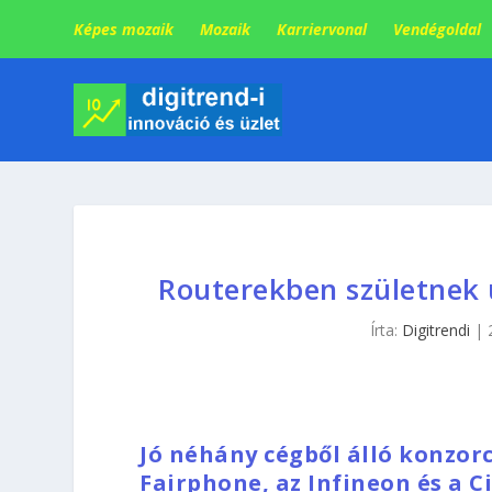
Képes mozaik
Mozaik
Karriervonal
Vendégoldal
Routerekben születnek ú
Írta:
Digitrendi
|
Jó néhány cégből álló konzor
Fairphone, az Infineon és a C