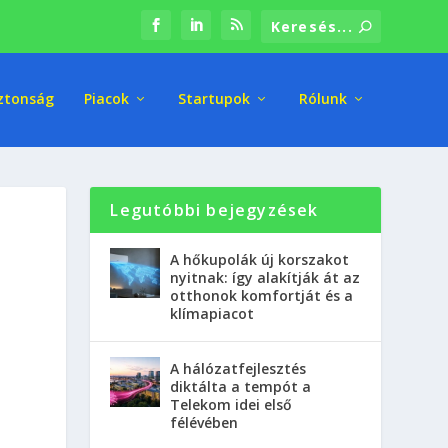
ztonság
Piacok
Startupok
Rólunk
Legutóbbi bejegyzések
A hőkupolák új korszakot
nyitnak: így alakítják át az
otthonok komfortját és a
klímapiacot
A hálózatfejlesztés
diktálta a tempót a
Telekom idei első
félévében