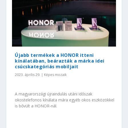
Újabb termékek a HONOR itteni
kínálatában, beárazták a márka idei
csúcskategóriás mobiljait
2023. április 29.
|
Képes mozaik
A magyarországi újraindulás utáni időszak
okostelefonos kínálata mára egyéb okos eszközökkel
is bővült a HONOR-nál.