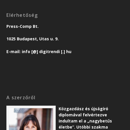
Elérhetőség
Press-Comp Bt.
1025 Budapest, Utas u. 9.
E-mail: info [@] digitrendi [.] hu
A szerzőről
Közgazdász és újságíró
diplomával felvértezve
indultam el a „nagybetűs
életbe”. Utóbbi szakma