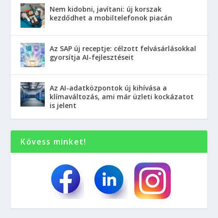
Nem kidobni, javítani: új korszak
kezdődhet a mobiltelefonok piacán
Az SAP új receptje: célzott felvásárlásokkal
gyorsítja AI-fejlesztéseit
Az AI-adatközpontok új kihívása a
klímaváltozás, ami már üzleti kockázatot
is jelent
Kövess minket!