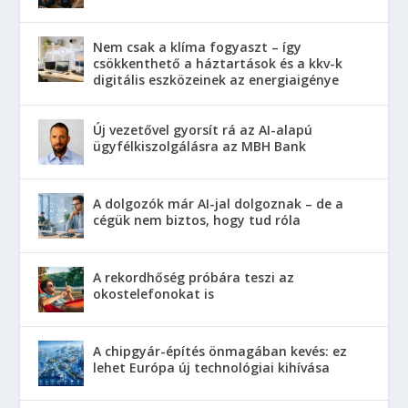
Nem csak a klíma fogyaszt – így
csökkenthető a háztartások és a kkv-k
digitális eszközeinek az energiaigénye
Új vezetővel gyorsít rá az AI-alapú
ügyfélkiszolgálásra az MBH Bank
A dolgozók már AI-jal dolgoznak – de a
cégük nem biztos, hogy tud róla
A rekordhőség próbára teszi az
okostelefonokat is
A chipgyár-építés önmagában kevés: ez
lehet Európa új technológiai kihívása