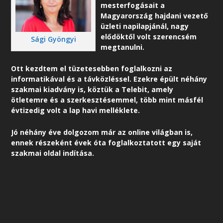
mesterfogásait a
Magyarország hajdani vezető
üzleti napilapjánál, nagy
elődöktől volt szerencsém
Sági Gyöngyi
megtanulni.
Ott kezdtem el tüzetesebben foglalkozni az
informatikával és a távközléssel. Ezekre épült néhány
szakmai kiadvány is, köztük a Telebit, amely
ötletemre és a szerkesztésemmel, több mint másfél
évtizedig volt a lap havi melléklete.
Jó néhány éve dolgozom már az online világban is,
ennek részeként é
vek óta foglalkoztatott egy saját
szakmai oldal indítása.