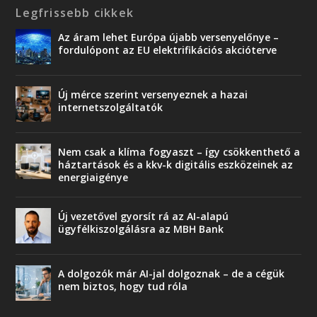
Legfrissebb cikkek
Az áram lehet Európa újabb versenyelőnye –
fordulópont az EU elektrifikációs akcióterve
Új mérce szerint versenyeznek a hazai
internetszolgáltatók
Nem csak a klíma fogyaszt – így csökkenthető a
háztartások és a kkv-k digitális eszközeinek az
energiaigénye
Új vezetővel gyorsít rá az AI-alapú
ügyfélkiszolgálásra az MBH Bank
A dolgozók már AI-jal dolgoznak – de a cégük
nem biztos, hogy tud róla