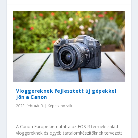
Vloggereknek fejlesztett új gépekkel
jön a Canon
2023. február 9.
|
Képes mozaik
A Canon Europe bemutatta az EOS R termékcsalád
vloggereknek és egyéb tartalomkészítőknek tervezett