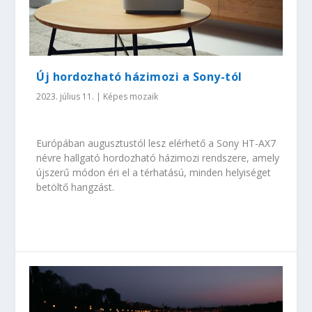
Új hordozható házimozi a Sony-tól
2023. július 11.
|
Képes mozaik
Európában augusztustól lesz elérhető a Sony HT-AX7
névre hallgató hordozható házimozi rendszere, amely
újszerű módon éri el a térhatású, minden helyiséget
betöltő hangzást.