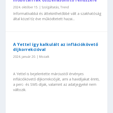
mobiltarifák összehasonlító rendszere
2024. október 15.
|
Szolgáltatás
,
Trend
Informatívabbá és áttekinthetőbbé vált a szakhatóság
által közel tíz éve működtetett hazai...
A Yettel így kalkulált az inflációkövető
díjkorrekcióval
2024. január 20.
|
Mozaik
A Yettel is bejelentette márciustól érvényes
inflációkövető díjkorrekcióját, ami a havidíjakat érinti,
a perc- és SMS-díjak, valamint az adatjegyeké nem
változik.