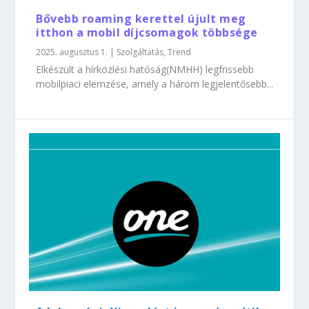
Bővebb roaming kerettel újult meg
itthon a mobil díjcsomagok többsége
2025. augusztus 1.
|
Szolgáltatás
,
Trend
Elkészült a hírközlési hatóság(NMHH) legfrissebb
mobilpiaci elemzése, amely a három legjelentősebb...