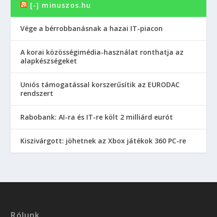
[-] minuszos.hu
Vége a bérrobbanásnak a hazai IT-piacon
A korai közösségimédia-használat ronthatja az
alapkészségeket
Uniós támogatással korszerűsítik az EURODAC
rendszert
Rabobank: AI-ra és IT-re költ 2 milliárd eurót
Kiszivárgott: jöhetnek az Xbox játékok 360 PC-re
Rólunk