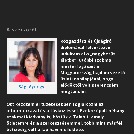
A szerzőről
Közgazdász és újságíró
diplomával felvértezve
indultam el a „nagybetűs
életbe”. Utóbbi szakma
mesterfogásait a
Magyarország hajdani vezető
üzleti napilapjánál, nagy
elődöktől volt szerencsém
Sági Gyöngyi
megtanulni.
Ott kezdtem el tüzetesebben foglalkozni az
informatikával és a távközléssel. Ezekre épült néhány
szakmai kiadvány is, köztük a Telebit, amely
ötletemre és a szerkesztésemmel, több mint másfél
évtizedig volt a lap havi melléklete.