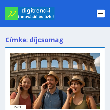
Címke:
díjcsomag