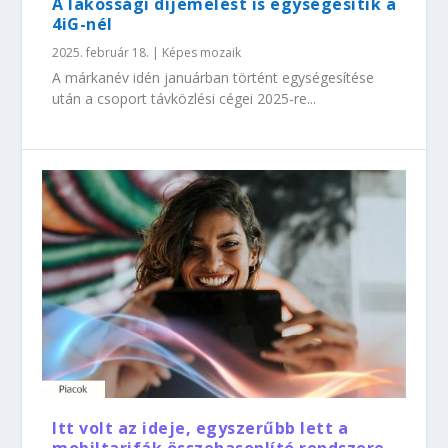
A lakossági díjemelést is egységesítik a
4iG-nél
2025. február 18.
|
Képes mozaik
A márkanév idén januárban történt egységesítése
után a csoport távközlési cégei 2025-re...
Itt volt az ideje, egyszerűbb lett a