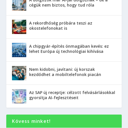
cégük nem biztos, hogy tud róla
A rekordhőség próbára teszi az
okostelefonokat is
A chipgyár-építés önmagában kevés: ez
lehet Európa új technológiai kihívása
Nem kidobni, javítani: új korszak
kezdődhet a mobiltelefonok piacán
Az SAP új receptje: célzott felvásárlásokkal
gyorsítja AI-fejlesztéseit
Kövess minket!