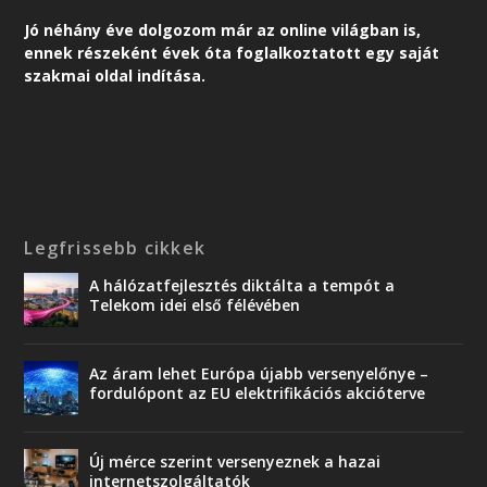
Jó néhány éve dolgozom már az online világban is,
ennek részeként é
vek óta foglalkoztatott egy saját
szakmai oldal indítása.
Legfrissebb cikkek
A hálózatfejlesztés diktálta a tempót a
Telekom idei első félévében
Az áram lehet Európa újabb versenyelőnye –
fordulópont az EU elektrifikációs akcióterve
Új mérce szerint versenyeznek a hazai
internetszolgáltatók