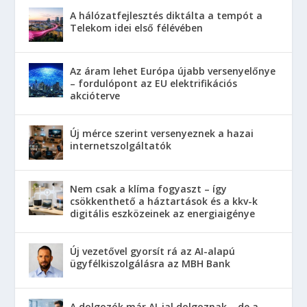
A hálózatfejlesztés diktálta a tempót a
Telekom idei első félévében
Az áram lehet Európa újabb versenyelőnye
– fordulópont az EU elektrifikációs
akcióterve
Új mérce szerint versenyeznek a hazai
internetszolgáltatók
Nem csak a klíma fogyaszt – így
csökkenthető a háztartások és a kkv-k
digitális eszközeinek az energiaigénye
Új vezetővel gyorsít rá az AI-alapú
ügyfélkiszolgálásra az MBH Bank
A dolgozók már AI-jal dolgoznak – de a