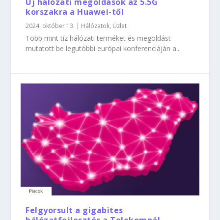
Új hálózati megoldások az 5.5G
korszakra a Huawei-től
2024. október 13.
|
Hálózatok
,
Üzlet
Több mint tíz hálózati terméket és megoldást
mutatott be legutóbbi európai konferenciáján a...
Felgyorsult a gigabites