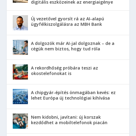
digitális eszközeinek az energiaigénye
Új vezetővel gyorsít rá az AI-alapú
ügyfélkiszolgálásra az MBH Bank
A dolgozók már AI-jal dolgoznak – de a
cégük nem biztos, hogy tud róla
A rekordhőség próbára teszi az
okostelefonokat is
A chipgyár-építés önmagában kevés: ez
lehet Európa új technológiai kihívása
Nem kidobni, javítani: új korszak
kezdődhet a mobiltelefonok piacán