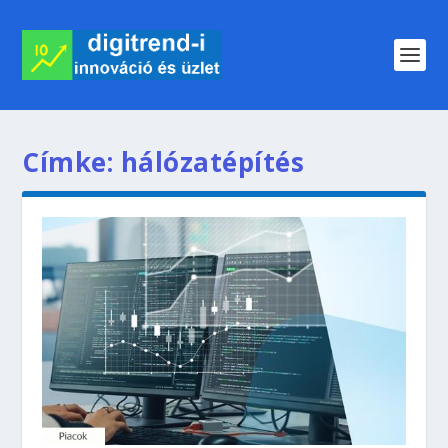
Címke:
hálózatépítés