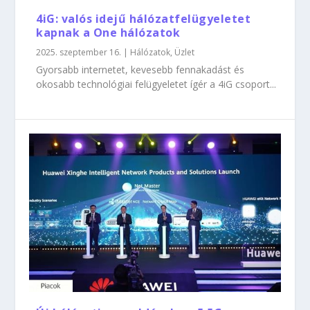
4iG: valós idejű hálózatfelügyeletet
kapnak a One hálózatok
2025. szeptember 16.
|
Hálózatok
,
Üzlet
Gyorsabb internetet, kevesebb fennakadást és
okosabb technológiai felügyeletet ígér a 4iG csoport...