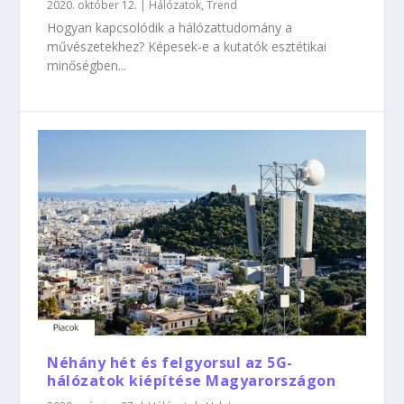
2020. október 12.
|
Hálózatok
,
Trend
Hogyan kapcsolódik a hálózattudomány a
művészetekhez? Képesek-e a kutatók esztétikai
minőségben...
Néhány hét és felgyorsul az 5G-
hálózatok kiépítése Magyarországon