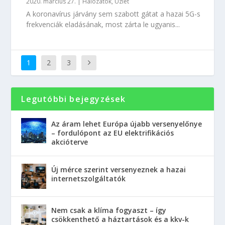
2020. március 27.
|
Hálózatok
,
Üzlet
A koronavírus járvány sem szabott gátat a hazai 5G-s
frekvenciák eladásának, most zárta le ugyanis...
1
2
3
Legutóbbi bejegyzések
Az áram lehet Európa újabb versenyelőnye
– fordulópont az EU elektrifikációs
akcióterve
Új mérce szerint versenyeznek a hazai
internetszolgáltatók
Nem csak a klíma fogyaszt – így
csökkenthető a háztartások és a kkv-k