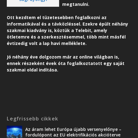
megtanulni.
Ott kezdtem el tüzetesebben foglalkozni az
informatikával és a távközléssel. Ezekre épült néhány
szakmai kiadvány is, köztük a Telebit, amely
ötletemre és a szerkesztésemmel, több mint másfél
évtizedig volt a lap havi melléklete.
Jó néhány éve dolgozom már az online világban is,
ennek részeként é
vek óta foglalkoztatott egy saját
szakmai oldal indítása.
Legfrissebb cikkek
Az áram lehet Európa újabb versenyelőnye –
fordulópont az EU elektrifikációs akcióterve