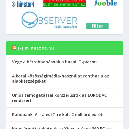
[-] minuszos.hu
Vége a bérrobbanásnak a hazai IT-piacon
A korai közösségimédia-használat ronthatja az
alapkészségeket
Uniós támogatással korszerűsítik az EURODAC
rendszert
Rabobank: AI-ra és IT-re költ 2 milliárd eurót
Kiszivárgott: jöhetnek az Xbox játékok 360 PC-re