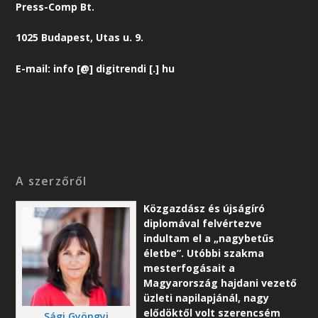
Press-Comp Bt.
1025 Budapest, Utas u. 9.
E-mail: info [@] digitrendi [.] hu
A szerzőről
Közgazdász és újságíró
diplomával felvértezve
indultam el a „nagybetűs
életbe”. Utóbbi szakma
mesterfogásait a
Magyarország hajdani vezető
üzleti napilapjánál, nagy
elődöktől volt szerencsém
Sági Gyöngyi