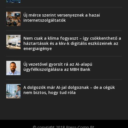
Új mérce szerint versenyeznek a hazai
internetszolgáltatók
Nem csak a klíma fogyaszt – így csökkenthető a
háztartások és a kkv-k digitális eszközeinek az
energiaigénye
Új vezetővel gyorsít rá az AI-alapú
ügyfélkiszolgálásra az MBH Bank
A dolgozók már AI-jal dolgoznak – de a cégük
nem biztos, hogy tud róla
© copyright 2018 Press-Comp Bt.