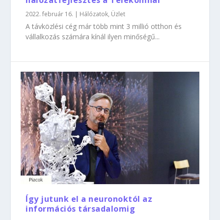
hálózatfejlesztés a Telekomnál
2022. február 16.
|
Hálózatok
,
Üzlet
A távközlési cég már több mint 3 millió otthon és
vállalkozás számára kínál ilyen minőségű...
Így jutunk el a neuronoktól az
információs társadalomig