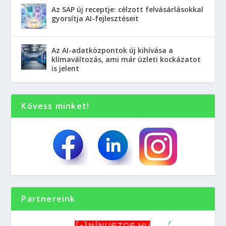
Az SAP új receptje: célzott felvásárlásokkal
gyorsítja AI-fejlesztéseit
Az AI-adatközpontok új kihívása a
klímaváltozás, ami már üzleti kockázatot
is jelent
Kövess minket!
Partnereink