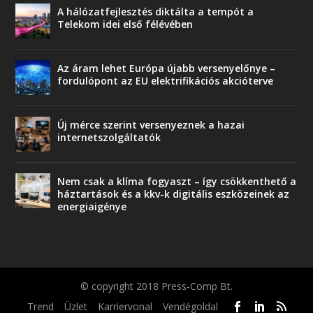
A hálózatfejlesztés diktálta a tempót a
Telekom idei első félévében
Az áram lehet Európa újabb versenyelőnye –
fordulópont az EU elektrifikációs akcióterve
Új mérce szerint versenyeznek a hazai
internetszolgáltatók
Nem csak a klíma fogyaszt – így csökkenthető a
háztartások és a kkv-k digitális eszközeinek az
energiaigénye
© copyright 2018 Press-Comp Bt.
Trend
Üzlet
Karriervonal
Vendégoldal