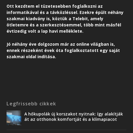
Ott kezdtem el tüzetesebben foglalkozni az
informatikával és a távközléssel. Ezekre épült néhány
szakmai kiadvány is, köztük a Telebit, amely
ötletemre és a szerkesztésemmel, több mint másfél
évtizedig volt a lap havi melléklete.
Jó néhány éve dolgozom már az online világban is,
ennek részeként é
vek óta foglalkoztatott egy saját
szakmai oldal indítása.
Legfrissebb cikkek
A hőkupolák új korszakot nyitnak: így alakítják
át az otthonok komfortját és a klímapiacot