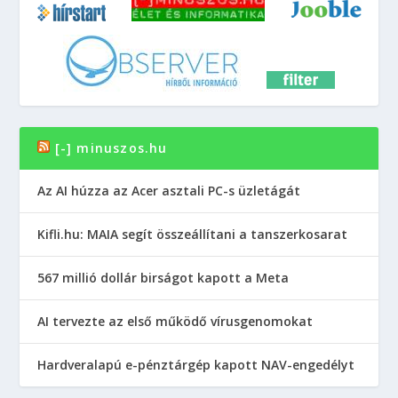
[-] minuszos.hu
Az AI húzza az Acer asztali PC-s üzletágát
Kifli.hu: MAIA segít összeállítani a tanszerkosarat
567 millió dollár birságot kapott a Meta
AI tervezte az első működő vírusgenomokat
Hardveralapú e-pénztárgép kapott NAV-engedélyt