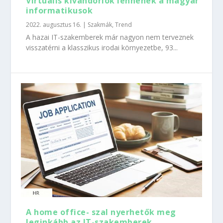
Virtuális kivándorlók lennének a magyar
informatikusok
2022. augusztus 16.
|
Szakmák
,
Trend
A hazai IT-szakemberek már nagyon nem terveznek
visszatérni a klasszikus irodai környezetbe, 93...
A home office- szal nyerhetők meg
leginkább az IT-szakemberek