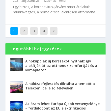
2021. augusztus 25.
|
Szakmák
,
Trend
Egy biztos, a koronavírus-járvány miatt átalakult
munkavégzés, a home office jelentősen átformálta...
1
2
3
4
Legutóbbi bejegyzések
A hőkupolák új korszakot nyitnak: így
alakítják át az otthonok komfortját és a
klímapiacot
A hálózatfejlesztés diktálta a tempót a
Telekom idei első félévében
Az áram lehet Európa újabb versenyelőnye
– fordulópont az EU elektrifikációs