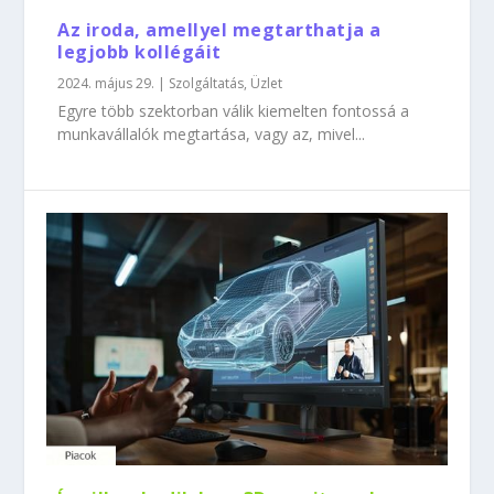
Az iroda, amellyel megtarthatja a
legjobb kollégáit
2024. május 29.
|
Szolgáltatás
,
Üzlet
Egyre több szektorban válik kiemelten fontossá a
munkavállalók megtartása, vagy az, mivel...