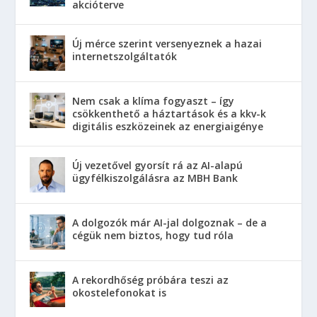
akcióterve
Új mérce szerint versenyeznek a hazai
internetszolgáltatók
Nem csak a klíma fogyaszt – így
csökkenthető a háztartások és a kkv-k
digitális eszközeinek az energiaigénye
Új vezetővel gyorsít rá az AI-alapú
ügyfélkiszolgálásra az MBH Bank
A dolgozók már AI-jal dolgoznak – de a
cégük nem biztos, hogy tud róla
A rekordhőség próbára teszi az
okostelefonokat is