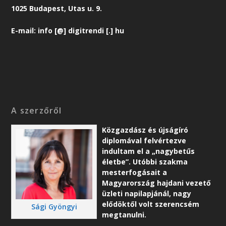
1025 Budapest, Utas u. 9.
E-mail: info [@] digitrendi [.] hu
A szerzőről
Közgazdász és újságíró
diplomával felvértezve
indultam el a „nagybetűs
életbe”. Utóbbi szakma
mesterfogásait a
Magyarország hajdani vezető
üzleti napilapjánál, nagy
elődöktől volt szerencsém
Sági Gyöngyi
megtanulni.