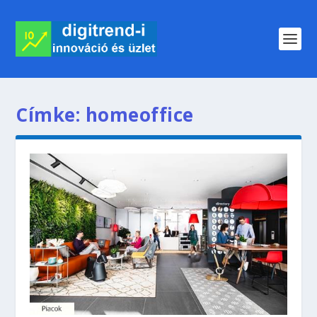
Címke:
homeoffice