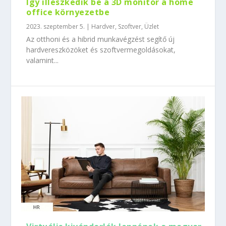
Így illeszkedik be a 3D monitor a home
office környezetbe
2023. szeptember 5.
|
Hardver
,
Szoftver
,
Üzlet
Az otthoni és a hibrid munkavégzést segítő új
hardvereszközöket és szoftvermegoldásokat,
valamint...