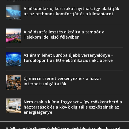
A hőkupolák új korszakot nyitnak: így alakítják
át az otthonok komfortját és a klímapiacot
A hálózatfejlesztés diktálta a tempót a
Telekom idei első félévében
Az áram lehet Európa újabb versenyelőnye –
fordulópont az EU elektrifikációs akcióterve
Új mérce szerint versenyeznek a hazai
internetszolgáltatók
Nem csak a klíma fogyaszt – így csökkenthető a
háztartások és a kkv-k digitális eszközeinek az
energiaigénye
A felhasználói élmény érdekében weboldalunk sütiket használ.