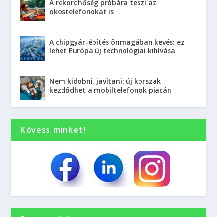
A rekordhőség próbára teszi az
okostelefonokat is
A chipgyár-építés önmagában kevés: ez
lehet Európa új technológiai kihívása
Nem kidobni, javítani: új korszak
kezdődhet a mobiltelefonok piacán
Kövess minket!