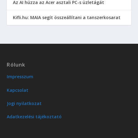
Az AI húzza az Acer asztali PC-s üzletágát
Kifli.hu: MAIA segít összeállítani a tanszerkosarat
Rólunk
Impresszum
Kapcsolat
Jogi nyilatkozat
Adatkezelési tájékoztató