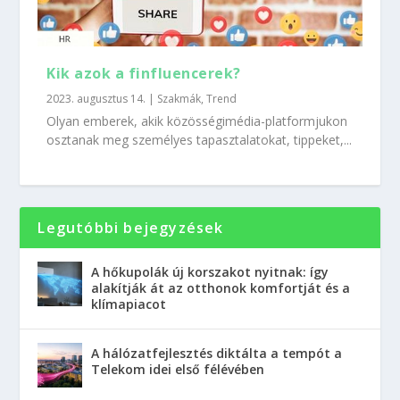
Kik azok a finfluencerek?
2023. augusztus 14.
|
Szakmák
,
Trend
Olyan emberek, akik közösségimédia-platformjukon
osztanak meg személyes tapasztalatokat, tippeket,...
Legutóbbi bejegyzések
A hőkupolák új korszakot nyitnak: így
alakítják át az otthonok komfortját és a
klímapiacot
A hálózatfejlesztés diktálta a tempót a
Telekom idei első félévében