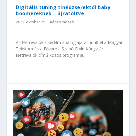
Digitális tuning tinédzserektől baby
boomereknek – újratöltve
2023. október 25.
|
Képes mozaik
Az Életrevalók sikerfilm analógiájára indult el a Magyar
Telekom és a Fővárosi Szabó Ervin Könyvtár
Netrevalók című közös programja.