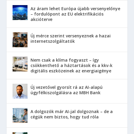
Az áram lehet Európa újabb versenyelőnye
– fordulópont az EU elektrifikációs
akcióterve
Új mérce szerint versenyeznek a hazai
internetszolgáltatók
Nem csak a klíma fogyaszt – így
csökkenthető a háztartások és a kkv-k
digitális eszközeinek az energiaigénye
Új vezetővel gyorsít rá az AI-alapú
ügyfélkiszolgálásra az MBH Bank
A dolgozók már AI-jal dolgoznak – de a
cégük nem biztos, hogy tud róla