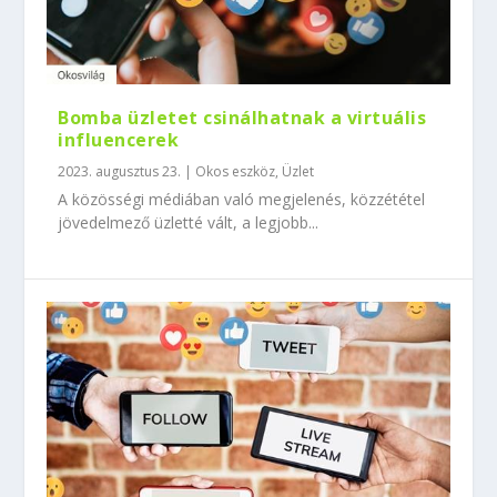
Bomba üzletet csinálhatnak a virtuális
influencerek
2023. augusztus 23.
|
Okos eszköz
,
Üzlet
A közösségi médiában való megjelenés, közzététel
jövedelmező üzletté vált, a legjobb...