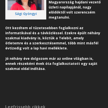
Magyarország hajdani vezető
üzleti napilapjánál, nagy
elődöktől volt szerencsém
Sági Gyöngyi
megtanulni.
Ott kezdtem el tüzetesebben foglalkozni az
informatikával és a távközléssel. Ezekre épült néhány
szakmai kiadvány is, köztük a Telebit, amely
ötletemre és a szerkesztésemmel, több mint másfél
évtizedig volt a lap havi melléklete.
Jó néhány éve dolgozom már az online világban is,
ennek részeként é
vek óta foglalkoztatott egy saját
szakmai oldal indítása.
Legfrissebb cikkek