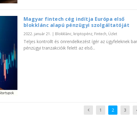
Magyar fintech cég indítja Európa első
blokklánc alapú pénzügyi szolgáltatóját
2022. január 21.
|
Blokklánc, kriptopénz
,
Fintech
,
Üzlet
Teljes kontrollt és önrendelkezést ígér az ügyfeleknek ba
pénzügyi tranzakcióik felett az első...
1
2
3