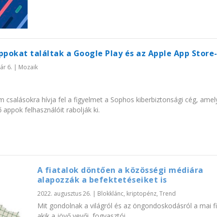
ppokat találtak a Google Play és az Apple App Store
ár 6.
|
Mozaik
 csalásokra hívja fel a figyelmet a Sophos kiberbiztonsági cég, amel
 appok felhasználóit rabolják ki.
A fiatalok döntően a közösségi médiára
alapozzák a befektetéseiket is
2022. augusztus 26.
|
Blokklánc, kriptopénz
,
Trend
Mit gondolnak a világról és az öngondoskodásról a mai fi
akik a jövő vevői, fogyasztói,...