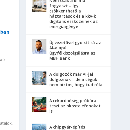
Nem csak a klíma
fogyaszt – így
csökkenthető a
háztartások és a kkv-k
digitális eszközeinek az
energiaigénye
-ban
Új vezetővel gyorsít rá az
AI-alapú
ügyfélkiszolgálásra az
MBH Bank
yek
A dolgozók már AI-jal
dolgoznak – de a cégük
nem biztos, hogy tud róla
A rekordhőség próbára
teszi az okostelefonokat
is
atalok,
A chipgyár-építés