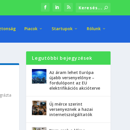
ztonság
Piacok
Startupok
Rólunk
Legutóbbi bejegyzések
Az áram lehet Európa
újabb versenyelőnye –
fordulópont az EU
elektrifikációs akcióterve
grázta
Új mérce szerint
versenyeznek a hazai
internetszolgáltatók