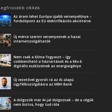
Legfrissebb cikkek
Az áram lehet Európa újabb versenyelőnye –
fordulópont az EU elektrifikációs akcióterve
Új mérce szerint versenyeznek a hazai
internetszolgáltatók
Nem csak a klíma fogyaszt – így
csökkenthető a háztartások és a kkv-k
digitális eszközeinek az energiaigénye
Új vezetővel gyorsít rá az AI-alapú
ügyfélkiszolgálásra az MBH Bank
A dolgozók már AI-jal dolgoznak – de a cégük
nem biztos, hogy tud róla