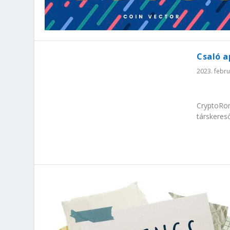
Csaló a
2023. febru
CryptoRom
társkereső