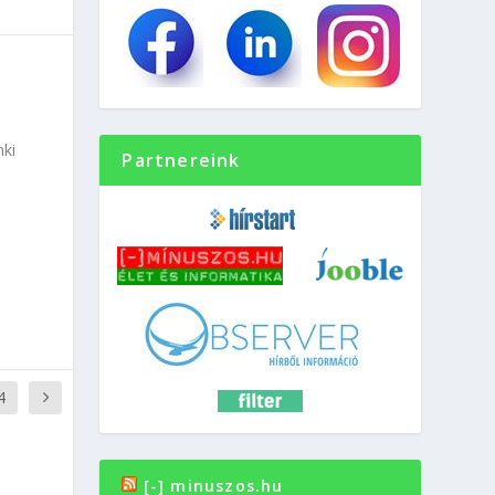
nki
Partnereink
4
[-] minuszos.hu