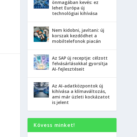
önmagában kevés: ez
lehet Európa új
technológiai kihívása
Nem kidobni, javítani: új
korszak kezdődhet a
mobiltelefonok piacán
Az SAP új receptje: célzott
felvásárlásokkal gyorsítja
AI-fejlesztéseit
Az AI-adatközpontok új
kihívása a klímaváltozás,
ami már üzleti kockázatot
is jelent
Kövess minket!