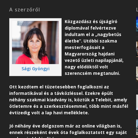
A szerzőről
Közgazdász és újságíró
diplomával felvértezve
indultam el a „nagybetűs
életbe”. Utóbbi szakma
mesterfogásait a
Magyarország hajdani
vezető üzleti napilapjánál,
nagy elődöktől volt
Sági Gyöngyi
szerencsém megtanulni.
Ott kezdtem el tüzetesebben foglalkozni az
informatikával és a távközléssel. Ezekre épült
néhány szakmai kiadvány is, köztük a Telebit, amely
ötletemre és a szerkesztésemmel, több mint másfél
évtizedig volt a lap havi melléklete.
Jó néhány éve dolgozom már az online világban is,
ennek részeként é
vek óta foglalkoztatott egy saját