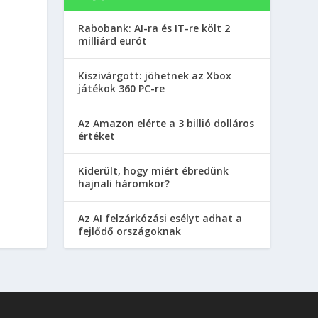
Rabobank: AI-ra és IT-re költ 2
milliárd eurót
Kiszivárgott: jöhetnek az Xbox
játékok 360 PC-re
Az Amazon elérte a 3 billió dolláros
értéket
Kiderült, hogy miért ébredünk
hajnali háromkor?
Az AI felzárkózási esélyt adhat a
fejlődő országoknak