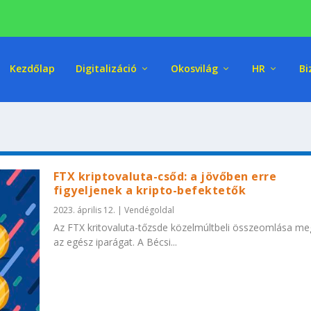
Kezdőlap
Digitalizáció
Okosvilág
HR
Bi
FTX kriptovaluta-csőd: a jövőben erre
figyeljenek a kripto-befektetők
2023. április 12.
|
Vendégoldal
Az FTX kritovaluta-tőzsde közelmúltbeli összeomlása me
az egész iparágat. A Bécsi...