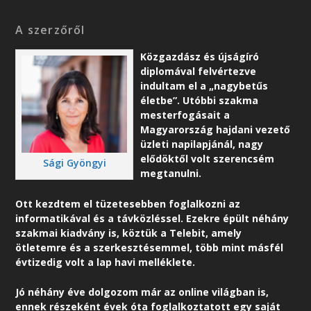
A szerzőről
Közgazdász és újságíró
diplomával felvértezve
indultam el a „nagybetűs
életbe”. Utóbbi szakma
mesterfogásait a
Magyarország hajdani vezető
üzleti napilapjánál, nagy
elődöktől volt szerencsém
Sági Gyöngyi
megtanulni.
Ott kezdtem el tüzetesebben foglalkozni az
informatikával és a távközléssel. Ezekre épült néhány
szakmai kiadvány is, köztük a Telebit, amely
ötletemre és a szerkesztésemmel, több mint másfél
évtizedig volt a lap havi melléklete.
Jó néhány éve dolgozom már az online világban is,
ennek részeként é
vek óta foglalkoztatott egy saját