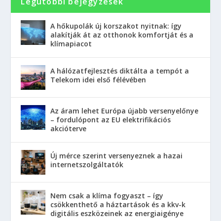
Legutóbbi bejegyzések
A hőkupolák új korszakot nyitnak: így
alakítják át az otthonok komfortját és a
klímapiacot
A hálózatfejlesztés diktálta a tempót a
Telekom idei első félévében
Az áram lehet Európa újabb versenyelőnye
– fordulópont az EU elektrifikációs
akcióterve
Új mérce szerint versenyeznek a hazai
internetszolgáltatók
Nem csak a klíma fogyaszt – így
csökkenthető a háztartások és a kkv-k
digitális eszközeinek az energiaigénye