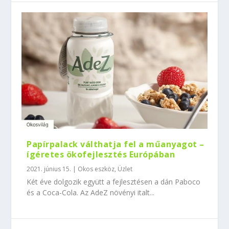
Papírpalack válthatja fel a műanyagot –
ígéretes ökofejlesztés Európában
2021. június 15.
|
Okos eszköz
,
Üzlet
Két éve dolgozik együtt a fejlesztésen a dán Paboco
és a Coca-Cola. Az AdeZ növényi italt...