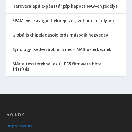
Hardveralapú e-pénztárgép kapott NAV-engedélyt
EPAM: visszavágott előrejelzés, zuhanó árfolyam
Globális chipeladások: erős második negyedév
Synology: kedvezőbb árú neo+ NAS-ok érkeznek
Már a tesztereknél az új PS5 firmware béta
frissítés
Rólunk
Impresszum