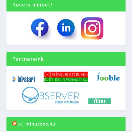
Kövess minket!
Partnereink
[-] minuszos.hu