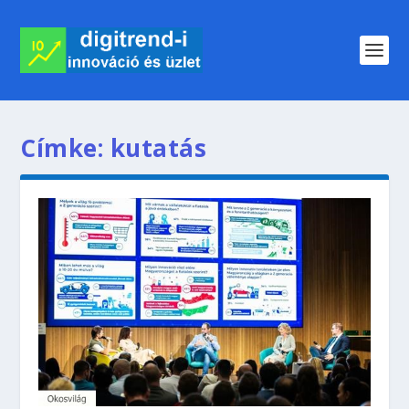
Címke:
kutatás