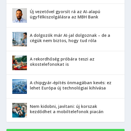
Új vezetővel gyorsít rá az AI-alapú
ügyfélkiszolgálásra az MBH Bank
A dolgozók már AI-jal dolgoznak – de a
cégük nem biztos, hogy tud róla
A rekordhőség próbára teszi az
okostelefonokat is
A chipgyár-építés önmagában kevés: ez
lehet Európa új technológiai kihívása
Nem kidobni, javítani: új korszak
kezdődhet a mobiltelefonok piacán