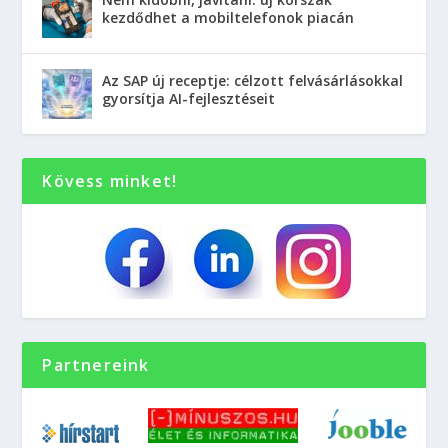
kezdődhet a mobiltelefonok piacán
Az SAP új receptje: célzott felvásárlásokkal
gyorsítja AI-fejlesztéseit
Kövess minket!
Partnereink