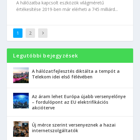
A hálózatba kapcsolt eszközök világméretű
értékesítése 2019-ben már elérheti a 745 milliárd...
1
2
Legutóbbi bejegyzések
A hálózatfejlesztés diktálta a tempót a
Telekom idei első félévében
Az áram lehet Európa újabb versenyelőnye
– fordulópont az EU elektrifikációs
akcióterve
Új mérce szerint versenyeznek a hazai
internetszolgáltatók