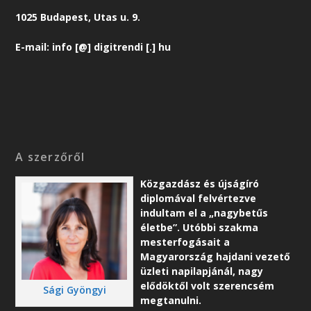
1025 Budapest, Utas u. 9.
E-mail: info [@] digitrendi [.] hu
A szerzőről
Közgazdász és újságíró
diplomával felvértezve
indultam el a „nagybetűs
életbe”. Utóbbi szakma
mesterfogásait a
Magyarország hajdani vezető
üzleti napilapjánál, nagy
elődöktől volt szerencsém
Sági Gyöngyi
megtanulni.