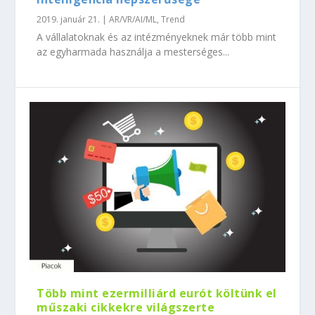
2019. január 21.
|
AR/VR/AI/ML
,
Trend
A vállalatoknak és az intézményeknek már több mint
az egyharmada használja a mesterséges...
Több mint ezermilliárd eurót költünk el
műszaki cikkekre világszerte