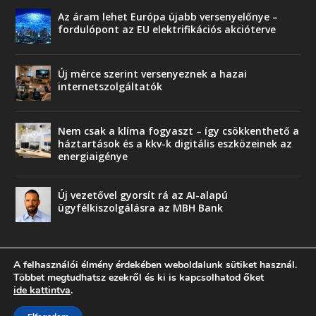
Az áram lehet Európa újabb versenyelőnye –
fordulópont az EU elektrifikációs akcióterve
Új mérce szerint versenyeznek a hazai
internetszolgáltatók
Nem csak a klíma fogyaszt – így csökkenthető a
háztartások és a kkv-k digitális eszközeinek az
energiaigénye
Új vezetővel gyorsít rá az AI-alapú
ügyfélkiszolgálásra az MBH Bank
A felhasználói élmény érdekében weboldalunk sütiket használ.
Többet megtudhatsz ezekről és ki is kapcsolhatod őket
ide kattintva
.
© copyright 2018 Press-Comp Bt.
Trend
Üzlet
Karriervonal
Vendégoldal