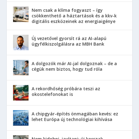
Nem csak a klíma fogyaszt – így
csökkenthető a háztartások és a kkv-k
digitális eszközeinek az energiaigénye
Új vezetővel gyorsít rá az AI-alapú
ügyfélkiszolgálásra az MBH Bank
A dolgozók már AI-jal dolgoznak – de a
cégük nem biztos, hogy tud róla
A rekordhőség próbára teszi az
okostelefonokat is
A chipgyár-építés önmagában kevés: ez
lehet Európa új technológiai kihívása
Nem kidobni, javítani: új korszak