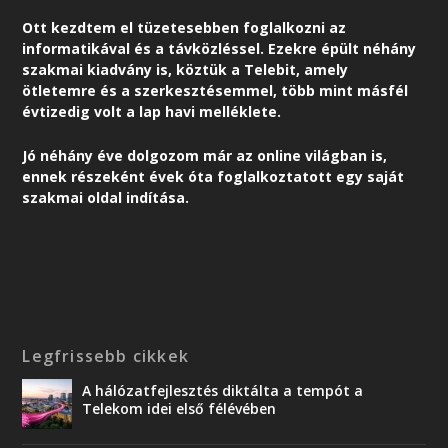
Ott kezdtem el tüzetesebben foglalkozni az
informatikával és a távközléssel. Ezekre épült néhány
szakmai kiadvány is, köztük a Telebit, amely
ötletemre és a szerkesztésemmel, több mint másfél
évtizedig volt a lap havi melléklete.
Jó néhány éve dolgozom már az online világban is,
ennek részeként é
vek óta foglalkoztatott egy saját
szakmai oldal indítása.
Legfrissebb cikkek
A hálózatfejlesztés diktálta a tempót a
Telekom idei első félévében