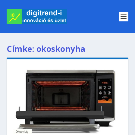
Címke:
okoskonyha