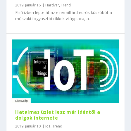
2019. január 16.
|
Hardver
,
Trend
Első ízben lépte át az ezermilliárd eurós küszöböt a
műszaki fogyasztói cikkek világpiaca, a...
Hatalmas üzlet lesz már idéntől a
dolgok internete
2019. január 10.
|
IoT
,
Trend