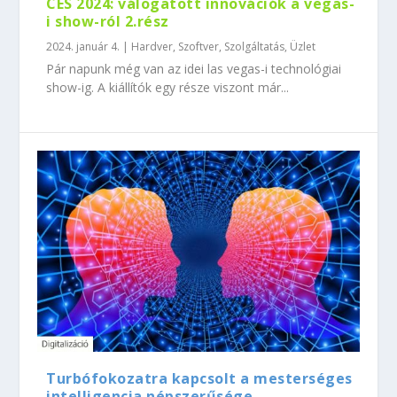
CES 2024: válogatott innovációk a vegas-
i show-ról 2.rész
2024. január 4.
|
Hardver
,
Szoftver
,
Szolgáltatás
,
Üzlet
Pár napunk még van az idei las vegas-i technológiai
show-ig. A kiállítók egy része viszont már...
Turbófokozatra kapcsolt a mesterséges
intelligencia népszerűsége