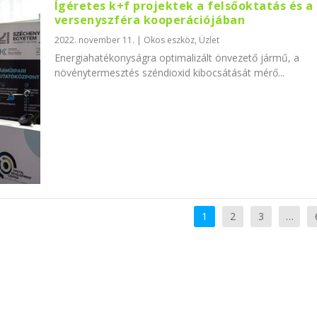
Ígéretes k+f projektek a felsőoktatás és a
versenyszféra kooperációjában
2022. november 11.
|
Okos eszköz
,
Üzlet
Energiahatékonyságra optimalizált önvezető jármű, a
növénytermesztés széndioxid kibocsátását mérő...
1
2
3
…