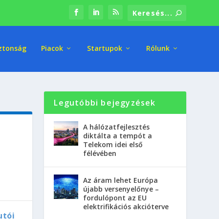
ztonság
Piacok
Startupok
Rólunk
Legutóbbi bejegyzések
A hálózatfejlesztés
diktálta a tempót a
Telekom idei első
félévében
a
Az áram lehet Európa
újabb versenyelőnye –
fordulópont az EU
elektrifikációs akcióterve
utói