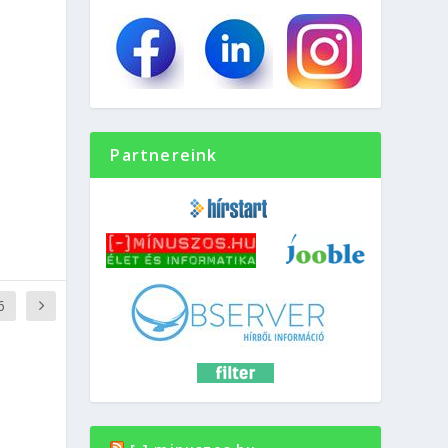
Partnereink
6