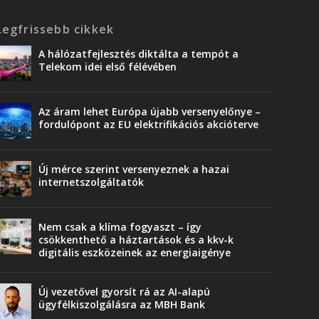
Legfrissebb cikkek
A hálózatfejlesztés diktálta a tempót a
Telekom idei első félévében
Az áram lehet Európa újabb versenyelőnye –
fordulópont az EU elektrifikációs akcióterve
Új mérce szerint versenyeznek a hazai
internetszolgáltatók
Nem csak a klíma fogyaszt – így
csökkenthető a háztartások és a kkv-k
digitális eszközeinek az energiaigénye
Új vezetővel gyorsít rá az AI-alapú
ügyfélkiszolgálásra az MBH Bank