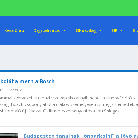
Kezdőlap
Digitalizáció
Okosvilág
HR
Bi
skolába ment a Bosch
s 1.
|
Mozaik
ommal szervezett interaktív középiskolai nyílt napot az innovációról a
zági Bosch csoport, ahol a diákok személyesen is megismerhették 
st formáló újításokat Oldtimer e-versenyautóval, különleges...
Budapesten tanulnak „önparkolni” a jövő a