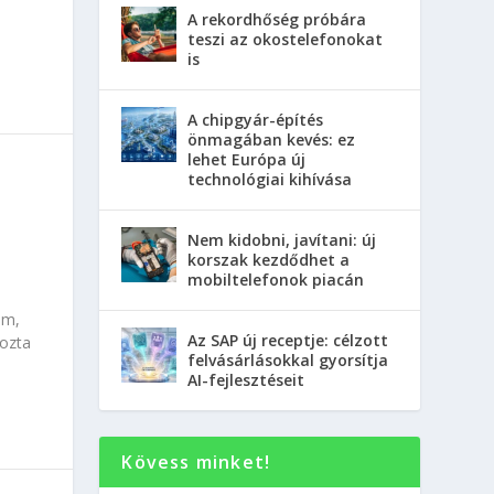
A rekordhőség próbára
teszi az okostelefonokat
is
A chipgyár-építés
önmagában kevés: ez
lehet Európa új
technológiai kihívása
Nem kidobni, javítani: új
korszak kezdődhet a
mobiltelefonok piacán
am,
Az SAP új receptje: célzott
lozta
felvásárlásokkal gyorsítja
AI-fejlesztéseit
Kövess minket!