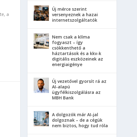
Új mérce szerint
te, a
versenyeznek a hazai
internetszolgáltatók
Nem csak a klíma
fogyaszt – így
csökkenthető a
háztartások és a kkv-k
digitális eszközeinek az
energiaigénye
Új vezetővel gyorsít rá az
AI-alapú
ügyfélkiszolgálásra az
MBH Bank
A dolgozók már AI-jal
dolgoznak – de a cégük
nem biztos, hogy tud róla