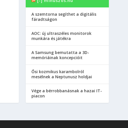
[-] minuszos.hu
A szemtorna segíthet a digitális
fáradtságon
AOC: új ultraszéles monitorok
munkára és játékra
A Samsung bemutatta a 3D-
memóriáinak koncepcióit
Ősi kozmikus karambolról
mesélnek a Neptunusz holdjai
Vége a bérrobbanásnak a hazai IT-
piacon