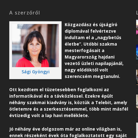
A szerzőről
Közgazdász és újságíró
diplomával felvértezve
indultam el a „nagybetűs
életbe”. Utóbbi szakma
mesterfogásait a
Magyarország hajdani
vezető üzleti napilapjánál,
nagy elődöktől volt
Sági Gyöngyi
szerencsém megtanulni.
Ott kezdtem el tüzetesebben foglalkozni az
informatikával és a távközléssel. Ezekre épült
néhány szakmai kiadvány is, köztük a Telebit, amely
ötletemre és a szerkesztésemmel, több mint másfél
évtizedig volt a lap havi melléklete.
Jó néhány éve dolgozom már az online világban is,
ennek részeként é
vek óta foglalkoztatott egy saját