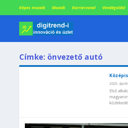
Képes mozaik
Mozaik
Karriervonal
Vendégoldal
Címke:
önvezető autó
Középi
2025. áprili
Első alkal
magyarors
közlekedé