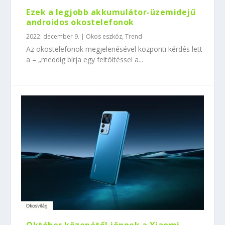
Ezek a legjobb akkumulátor-üzemidejű
androidos okostelefonok
2022. december 9.
|
Okos eszköz
,
Trend
Az okostelefonok megjelenésével központi kérdés lett
a – „meddig bírja egy feltöltéssel a...