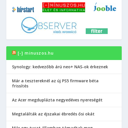
[-] minuszos.hu
Synology: kedvezőbb árú neo+ NAS-ok érkeznek
Már a tesztereknél az új PS5 firmware béta
frissítés
Az Acer megduplázta negyedéves nyereségét
Megtalálták az éjszakai ébredés ősi okát
Már egy tucat államban támadtak meg