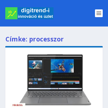
Címke:
processzor