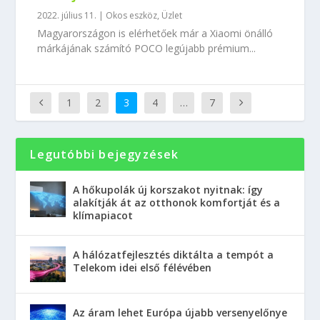
2022. július 11.
|
Okos eszköz
,
Üzlet
Magyarországon is elérhetőek már a Xiaomi önálló
márkájának számító POCO legújabb prémium...
1
2
3
4
…
7
Legutóbbi bejegyzések
A hőkupolák új korszakot nyitnak: így
alakítják át az otthonok komfortját és a
klímapiacot
A hálózatfejlesztés diktálta a tempót a
Telekom idei első félévében
Az áram lehet Európa újabb versenyelőnye