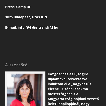
Press-Comp Bt.
1025 Budapest, Utas u. 9.
E-mail: info [@] digitrendi [.] hu
A szerzőről
Közgazdász és újságíró
diplomával felvértezve
indultam el a „nagybetűs
életbe”. Utóbbi szakma
mesterfogásait a
Magyarország hajdani vezető
üzleti napilapjánál, nagy