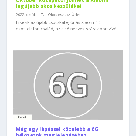
Október közepétől jönnek a Xiaomi
legújabb okos készülékei
2022. október 7.
|
Okos eszköz
,
Üzlet
Érkezik az újabb csúcskategóriás Xiaomi 12T
okostelefon család, az első nedves-száraz porszívó,...
Még egy lépéssel közelebb a 6G
hálózatok megjelenéséhez