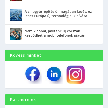
A chipgyár-építés önmagában kevés: ez
lehet Európa új technológiai kihívása
Nem kidobni, javítani: új korszak
kezdődhet a mobiltelefonok piacán
Kövess minket!
Partnereink