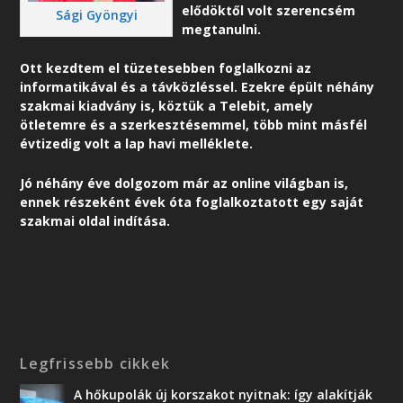
elődöktől volt szerencsém
Sági Gyöngyi
megtanulni.
Ott kezdtem el tüzetesebben foglalkozni az
informatikával és a távközléssel. Ezekre épült néhány
szakmai kiadvány is, köztük a Telebit, amely
ötletemre és a szerkesztésemmel, több mint másfél
évtizedig volt a lap havi melléklete.
Jó néhány éve dolgozom már az online világban is,
ennek részeként é
vek óta foglalkoztatott egy saját
szakmai oldal indítása.
Legfrissebb cikkek
A hőkupolák új korszakot nyitnak: így alakítják