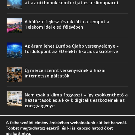
át az otthonok komfortját és a klímapiacot
A hálózatfejlesztés diktálta a tempót a
Telekom idei első félévében
Az áram lehet Európa újabb versenyelőnye –
fordulópont az EU elektrifikációs akcióterve
Új mérce szerint versenyeznek a hazai
internetszolgáltatók
Nem csak a klíma fogyaszt – így csökkenthető a
háztartások és a kkv-k digitális eszközeinek az
energiaigénye
A felhasználói élmény érdekében weboldalunk sütiket használ.
Többet megtudhatsz ezekről és ki is kapcsolhatod őket
ide kattintva
.