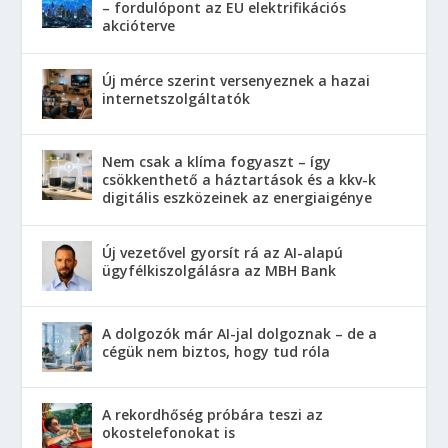
– fordulópont az EU elektrifikációs
akcióterve
Új mérce szerint versenyeznek a hazai
internetszolgáltatók
Nem csak a klíma fogyaszt – így
csökkenthető a háztartások és a kkv-k
digitális eszközeinek az energiaigénye
Új vezetővel gyorsít rá az AI-alapú
ügyfélkiszolgálásra az MBH Bank
A dolgozók már AI-jal dolgoznak – de a
cégük nem biztos, hogy tud róla
A rekordhőség próbára teszi az
okostelefonokat is