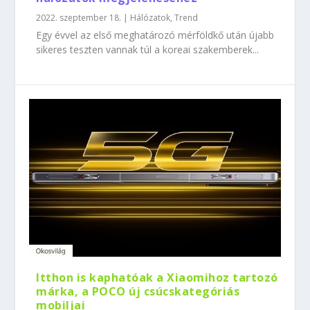
2022. szeptember 18.
|
Hálózatok
,
Trend
Egy évvel az első meghatározó mérföldkő után újabb
sikeres teszten vannak túl a koreai szakemberek...
Itthon is kaphatóak a Xiaomihoz tartozó
márka, a POCO új csúcskategóriás
mobiljai