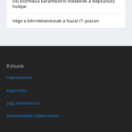
Ősi kozmikus karambolról mesélnek a Neptunusz
holdjai
Vége a bérrobbanásnak a hazai IT-piacon
Rólunk
Impresszum
Kapcsolat
Jogi nyilatkozat
Adatkezelési tájékoztató