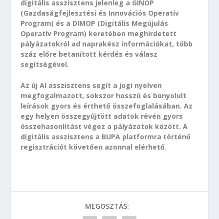
digitális asszisztens jelenleg a GINOP
(Gazdaságfejlesztési és Innovációs Operatív
Program) és a DIMOP (Digitális Megújulás
Operatív Program) keretében meghirdetett
pályázatokról ad naprakész információkat, több
száz előre betanított kérdés és válasz
segítségével.
Az új AI asszisztens segít a jogi nyelven
megfogalmazott, sokszor hosszú és bonyolult
leírások gyors és érthető összefoglalásában. Az
egy helyen összegyűjtött adatok révén gyors
összehasonlítást végez a pályázatok között. A
digitális asszisztens a BUPA platformra történő
regisztrációt követően azonnal elérhető.
MEGOSZTÁS: