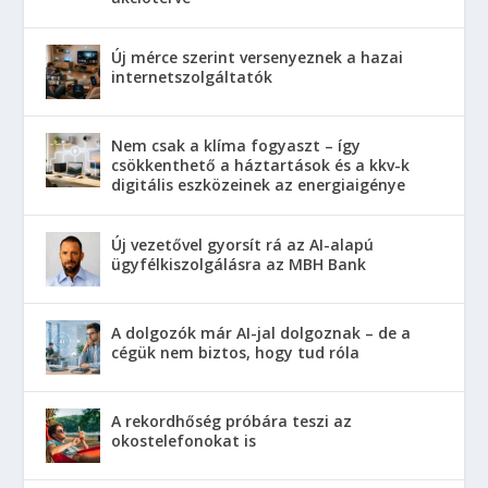
Új mérce szerint versenyeznek a hazai
internetszolgáltatók
Nem csak a klíma fogyaszt – így
csökkenthető a háztartások és a kkv-k
digitális eszközeinek az energiaigénye
Új vezetővel gyorsít rá az AI-alapú
ügyfélkiszolgálásra az MBH Bank
A dolgozók már AI-jal dolgoznak – de a
cégük nem biztos, hogy tud róla
A rekordhőség próbára teszi az
okostelefonokat is