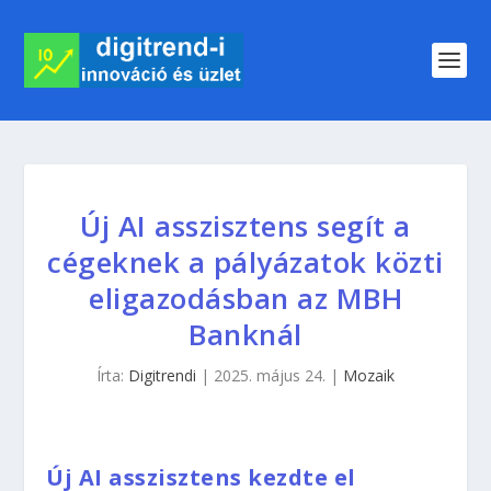
Új AI asszisztens segít a
cégeknek a pályázatok közti
eligazodásban az MBH
Banknál
Írta:
Digitrendi
|
2025. május 24.
|
Mozaik
Új AI asszisztens kezdte el