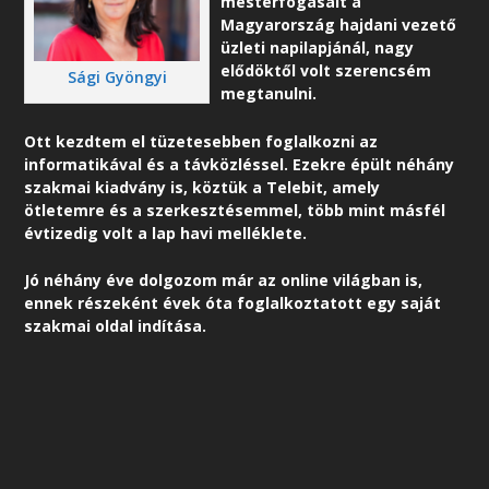
mesterfogásait a
Magyarország hajdani vezető
üzleti napilapjánál, nagy
elődöktől volt szerencsém
Sági Gyöngyi
megtanulni.
Ott kezdtem el tüzetesebben foglalkozni az
informatikával és a távközléssel. Ezekre épült néhány
szakmai kiadvány is, köztük a Telebit, amely
ötletemre és a szerkesztésemmel, több mint másfél
évtizedig volt a lap havi melléklete.
Jó néhány éve dolgozom már az online világban is,
ennek részeként é
vek óta foglalkoztatott egy saját
szakmai oldal indítása.