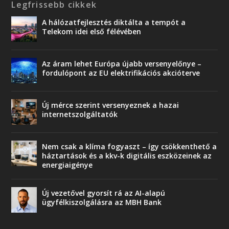
Legfrissebb cikkek
A hálózatfejlesztés diktálta a tempót a
Telekom idei első félévében
Az áram lehet Európa újabb versenyelőnye –
fordulópont az EU elektrifikációs akcióterve
Új mérce szerint versenyeznek a hazai
internetszolgáltatók
Nem csak a klíma fogyaszt – így csökkenthető a
háztartások és a kkv-k digitális eszközeinek az
energiaigénye
Új vezetővel gyorsít rá az AI-alapú
ügyfélkiszolgálásra az MBH Bank