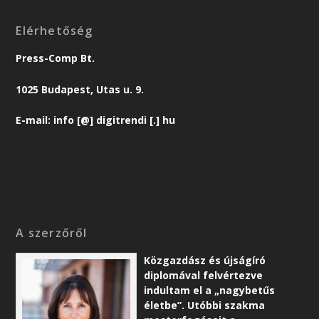
Elérhetőség
Press-Comp Bt.
1025 Budapest, Utas u. 9.
E-mail: info [@] digitrendi [.] hu
A szerzőről
Közgazdász és újságíró
diplomával felvértezve
indultam el a „nagybetűs
életbe”. Utóbbi szakma