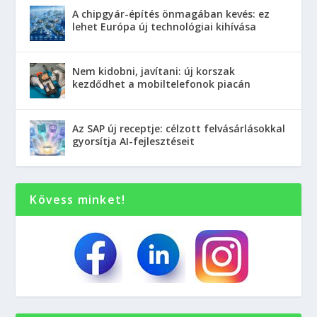
A chipgyár-építés önmagában kevés: ez
lehet Európa új technológiai kihívása
Nem kidobni, javítani: új korszak
kezdődhet a mobiltelefonok piacán
Az SAP új receptje: célzott felvásárlásokkal
gyorsítja AI-fejlesztéseit
Kövess minket!