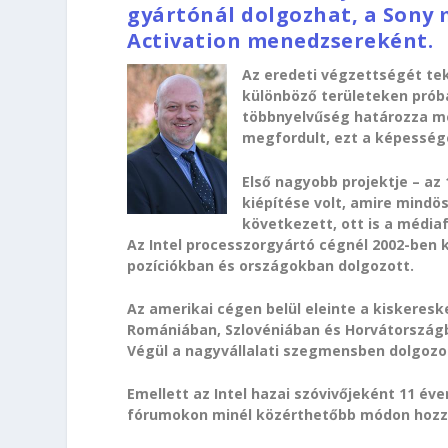
gyártónál dolgozhat, a Sony
Activation menedzsereként.
Az eredeti végzettségét tek
különböző területeken próbá
többnyelvűség határozza meg
megfordult, ezt a képesség
Első nagyobb projektje – az 
kiépítése volt, amire mindö
következett, ott is a médiaf
Az Intel processzorgyártó cégnél 2002-ben ke
pozíciókban és országokban dolgozott.
Az amerikai cégen belül eleinte a kisker
Romániában, Szlovéniában és Horvátországb
Végül a nagyvállalati szegmensben dolgozo
Emellett az Intel hazai szóvivőjeként 11 é
fórumokon minél közérthetőbb módon hozza