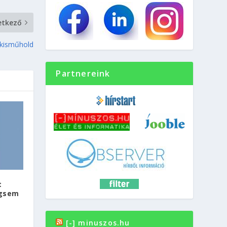
etkező
 kisműhold
Partnereink
t
égsem
[-] minuszos.hu