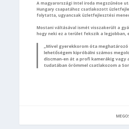
A magyarországi Intel iroda megszűnése utá
Hungary csapatához csatlakozott üzletfejle
folytatta, ugyancsak üzletfejlesztési mene
Mostani váltásával ismét visszakerült a gy
hogy neki ez a terület fekszik a legjobban,
„Mivel gyerekkorom óta meghatározó s
lehetőségem kipróbálni számos megoldá
discman-en át a profi kamerákig vagy a
tudatában örömmel csatlakozom a Son
MEGOS