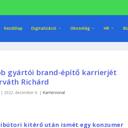
Kezdőlap
Digitalizáció
Okosvilág
HR
Bi
bb gyártói brand-építő karrierjét
rváth Richárd
|
2022. december 6.
|
Karriervonal
ibútori kitérő után ismét egy konzumer