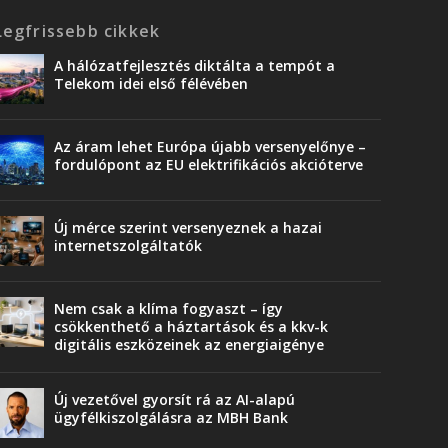
Legfrissebb cikkek
A hálózatfejlesztés diktálta a tempót a
Telekom idei első félévében
Az áram lehet Európa újabb versenyelőnye –
fordulópont az EU elektrifikációs akcióterve
Új mérce szerint versenyeznek a hazai
internetszolgáltatók
Nem csak a klíma fogyaszt – így
csökkenthető a háztartások és a kkv-k
digitális eszközeinek az energiaigénye
Új vezetővel gyorsít rá az AI-alapú
ügyfélkiszolgálásra az MBH Bank