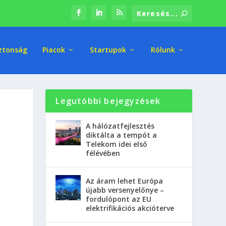
ztonság
Piacok
Startupok
Rólunk
Legutóbbi bejegyzések
A hálózatfejlesztés
diktálta a tempót a
Telekom idei első
félévében
Az áram lehet Európa
újabb versenyelőnye –
fordulópont az EU
elektrifikációs akcióterve