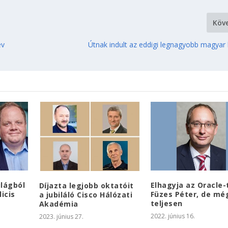
Köv
év
Útnak indult az eddigi legnagyobb magyar
ilágból
Elhagyja az Oracle-
Díjazta legjobb oktatóit
icis
Füzes Péter, de m
a jubiláló Cisco Hálózati
teljesen
Akadémia
2022. június 16.
2023. június 27.