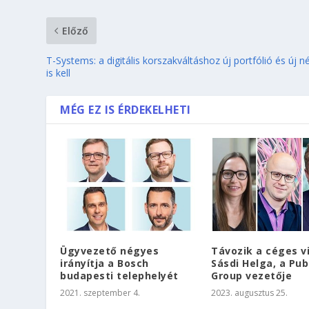
Előző
T-Systems: a digitális korszakváltáshoz új portfólió és új n
is kell
MÉG EZ IS ÉRDEKELHETI
Ügyvezető négyes
Távozik a céges v
irányítja a Bosch
Sásdi Helga, a Publ
budapesti telephelyét
Group vezetője
2021. szeptember 4.
2023. augusztus 25.