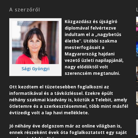
A szerzőről
Közgazdász és újságíró
diplomával felvértezve
indultam el a „nagybetűs
életbe”. Utóbbi szakma
mesterfogásait a
Magyarország hajdani
vezető üzleti napilapjánál,
nagy elődöktől volt
Sági Gyöngyi
szerencsém megtanulni.
Ott kezdtem el tüzetesebben foglalkozni az
informatikával és a távközléssel. Ezekre épült
néhány szakmai kiadvány is, köztük a Telebit, amely
ötletemre és a szerkesztésemmel, több mint másfél
évtizedig volt a lap havi melléklete.
Jó néhány éve dolgozom már az online világban is,
ennek részeként é
vek óta foglalkoztatott egy saját