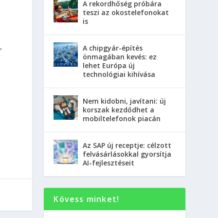
A rekordhőség próbára
teszi az okostelefonokat
is
,
A chipgyár-építés
önmagában kevés: ez
lehet Európa új
technológiai kihívása
t
Nem kidobni, javítani: új
korszak kezdődhet a
mobiltelefonok piacán
Az SAP új receptje: célzott
felvásárlásokkal gyorsítja
AI-fejlesztéseit
Kövess minket!