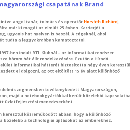
 magyarországi csapatának Brand
intve angol tanár, tolmács és operatőr
Horváth Richárd
,
lta már ki magát az elmúlt 25 évben. Karrierjét a
, ugyanis hat nyelven is beszél. A cégeknél, ahol
ét tudta a leggyakrabban kamatoztatni.
1997-ben indult RTL Klubnál – az informatikai rendszer
ssze három hét állt rendelkezésére. Ezután a Híradó
elület informatikai hátterét biztosította négy éven keresztül
zdett el dolgozni, az ott eltöltött 15 év alatt különböző
eskedelmi szegmensben tevékenykedett Magyarországon,
an, majd a notebookgyártókkal került közelebbi kapcsolatba
tt üzletfejlesztési menedzserként.
ven keresztül közreműködött abban, hogy a különböző
 közelebb a technológiai újításokat az emberekhez.