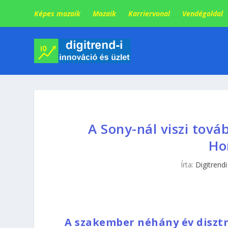
Képes mozaik
Mozaik
Karriervonal
Vendégoldal
A Sony-nál viszi tová
Ho
Írta:
Digitrendi
A szakember néhány év disztr