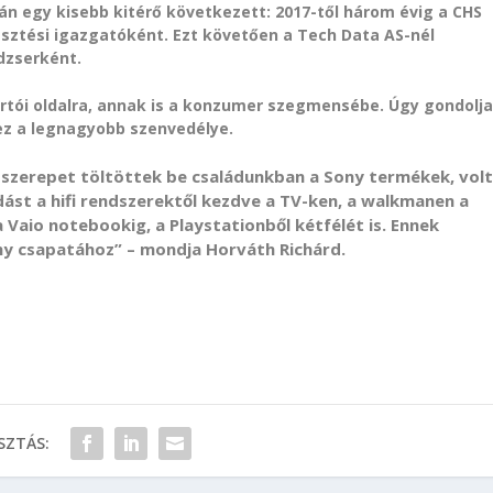
n egy kisebb kitérő következett: 2017-től három évig a CHS
sztési igazgatóként. Ezt követően a Tech Data AS-nél
dzserként.
ártói oldalra, annak is a konzumer szegmensébe. Úgy gondolja
 ez a legnagyobb szenvedélye.
zerepet töltöttek be családunkban a Sony termékek, vol
st a hifi rendszerektől kezdve a TV-ken, a walkmanen a
 Vaio notebookig, a Playstationből kétfélét is. Ennek
y csapatához” – mondja Horváth Richárd.
ZTÁS: