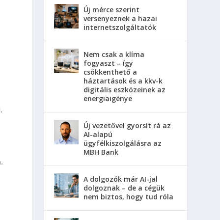
Új mérce szerint
versenyeznek a hazai
internetszolgáltatók
Nem csak a klíma
fogyaszt – így
csökkenthető a
háztartások és a kkv-k
digitális eszközeinek az
energiaigénye
.
Új vezetővel gyorsít rá az
AI-alapú
ügyfélkiszolgálásra az
MBH Bank
.
A dolgozók már AI-jal
dolgoznak – de a cégük
nem biztos, hogy tud róla