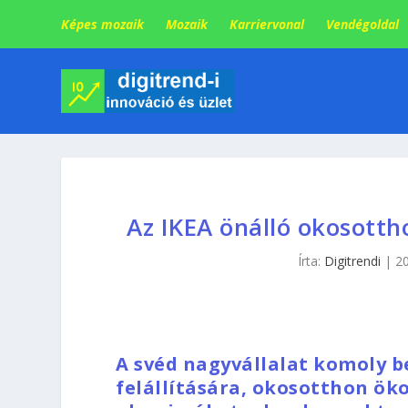
Képes mozaik
Mozaik
Karriervonal
Vendégoldal
Az IKEA önálló okosottho
Írta:
Digitrendi
|
20
A svéd nagyvállalat komoly b
felállítására, okosotthon öko