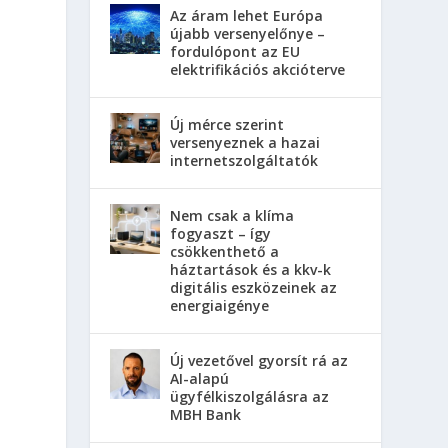
Az áram lehet Európa
újabb versenyelőnye –
fordulópont az EU
elektrifikációs akcióterve
Új mérce szerint
versenyeznek a hazai
internetszolgáltatók
Nem csak a klíma
fogyaszt – így
csökkenthető a
háztartások és a kkv-k
digitális eszközeinek az
energiaigénye
Új vezetővel gyorsít rá az
AI-alapú
ügyfélkiszolgálásra az
l
MBH Bank