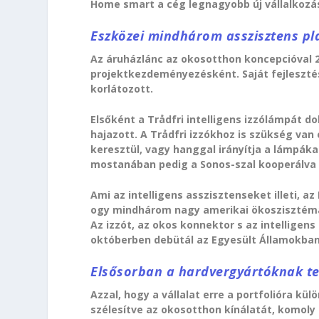
Home smart a cég legnagyobb új vállalkozás
Eszközei mindhárom asszisztens p
Az áruházlánc az okosotthon koncepcióval 2
projektkezdeményezésként. Saját fejleszt
korlátozott.
Elsőként a Trådfri intelligens izzólámpát do
hajazott. A Trådfri izzókhoz is szükség va
keresztül, vagy hanggal irányítja a lámpáka
mostanában pedig a Sonos-szal kooperálva 
Ami az intelligens asszisztenseket illeti, a
ogy mindhárom nagy amerikai ökoszisztémát
Az izzót, az okos konnektor s az intelligens
októberben debütál az Egyesült Államokban
Elsősorban a hardvergyártóknak t
Azzal, hogy a vállalat erre a portfolióra kül
szélesítve az okosotthon kínálatát, komoly k