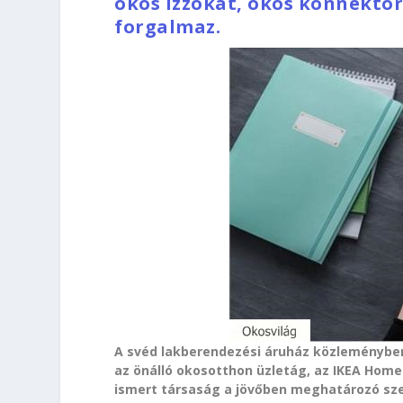
okos izzókat, okos konnektor
forgalmaz.
A svéd lakberendezési áruház közleményben
az önálló okosotthon üzletág, az IKEA Home
ismert társaság a jövőben meghatározó szer