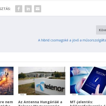
ZTÁS:
Köv
A hibrid csomagoké a jövő a műsorszolgálta
őre nem
Az Antenna Hungáriáé a
MT-jelentés: