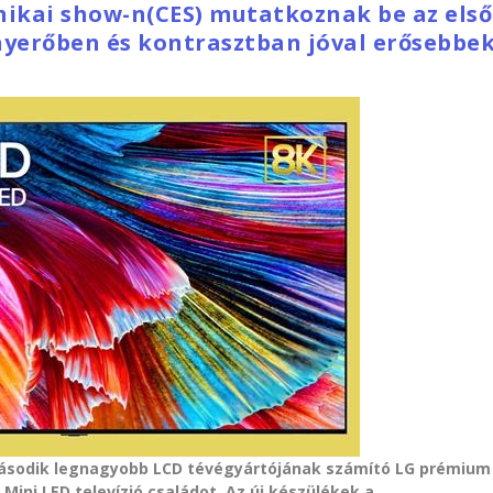
nikai show-n(CES) mutatkoznak be az első
nyerőben és kontrasztban jóval erősebbe
.
második legnagyobb LCD tévégyártójának számító LG prémium
Mini LED televízió családot. Az új készülékek a