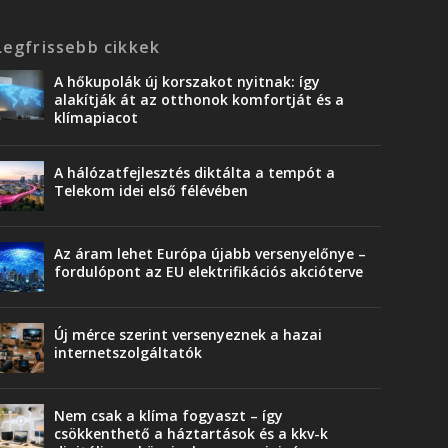
Legfrissebb cikkek
A hőkupolák új korszakot nyitnak: így
alakítják át az otthonok komfortját és a
klímapiacot
A hálózatfejlesztés diktálta a tempót a
Telekom idei első félévében
Az áram lehet Európa újabb versenyelőnye –
fordulópont az EU elektrifikációs akcióterve
Új mérce szerint versenyeznek a hazai
internetszolgáltatók
Nem csak a klíma fogyaszt – így
csökkenthető a háztartások és a kkv-k