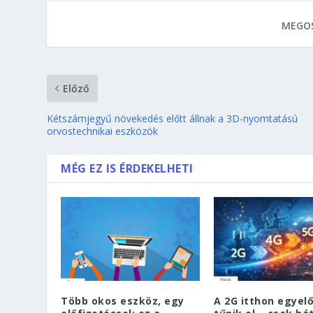
MEGOS
Előző
Kétszámjegyű növekedés előtt állnak a 3D-nyomtatású
orvostechnikai eszközök
MÉG EZ IS ÉRDEKELHETI
Több okos eszköz, egy
A 2G itthon egyel