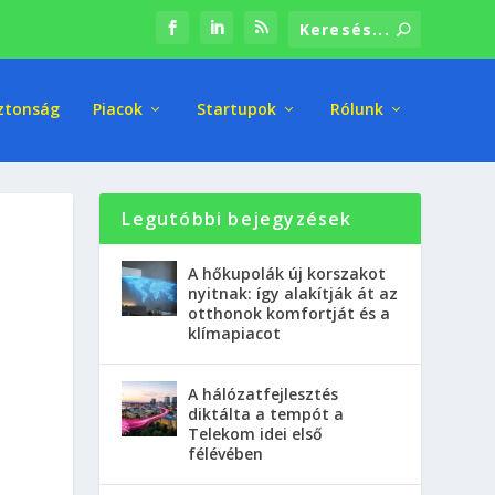
ztonság
Piacok
Startupok
Rólunk
Legutóbbi bejegyzések
A hőkupolák új korszakot
nyitnak: így alakítják át az
otthonok komfortját és a
klímapiacot
A hálózatfejlesztés
diktálta a tempót a
Telekom idei első
félévében