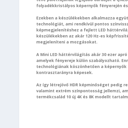
folyadékkristályos képernyők fényerején é
Ezekben a készülékekben alkalmazza együtt
technológiát, ami rendkívül pontos színviss
képmegjelenítéshez a fejlett LED háttérvilá
készülékekben az akár 120 Hz-es képfrissí
megjeleníteni a mozgásokat.
A Mini LED háttérvilágítás akár 30 ezer apró
amelyek fényereje külön szabályozható. Enne
technológiának köszönhetően a képernyők k
kontrasztarányra képesek.
Az így létrejövő HDR képminőséget pedig re
valamint extrém színpontosság jellemzi, am
termékcsalád 10 új 4K és 8K modellt tartal