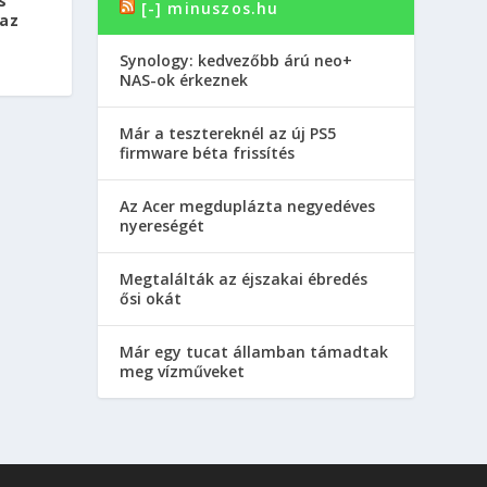
s
[-] minuszos.hu
az
Synology: kedvezőbb árú neo+
NAS-ok érkeznek
Már a tesztereknél az új PS5
firmware béta frissítés
Az Acer megduplázta negyedéves
nyereségét
Megtalálták az éjszakai ébredés
ősi okát
Már egy tucat államban támadtak
meg vízműveket