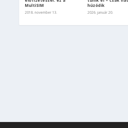
előfizetéssel: ez a
tűnik el – csak há
MultiSIM
húzódik
2018. november 13.
2026. január 20.