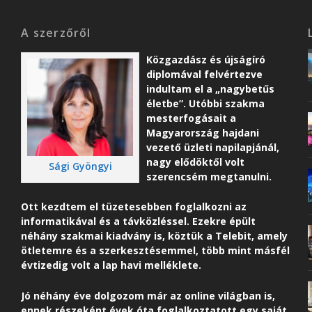
A szerzőről
Közgazdász és újságíró
diplomával felvértezve
indultam el a „nagybetűs
életbe”. Utóbbi szakma
mesterfogásait a
Magyarország hajdani
vezető üzleti napilapjánál,
nagy elődöktől volt
Sági Gyöngyi
szerencsém megtanulni.
Ott kezdtem el tüzetesebben foglalkozni az
informatikával és a távközléssel. Ezekre épült
néhány szakmai kiadvány is, köztük a Telebit, amely
ötletemre és a szerkesztésemmel, több mint másfél
évtizedig volt a lap havi melléklete.
Jó néhány éve dolgozom már az online világban is,
ennek részeként é
vek óta foglalkoztatott egy saját