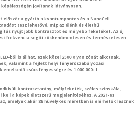
s képélességén javítanak látványosan.
 először a gyártó a kvantumpontos és a NanoCell
zaadást tesz lehetővé, míg az élénk és élethű
gítás nyújt jobb kontrasztot és mélyebb feketéket. Az új
tési frekvencia segíti zökkenőmentesen és természetesen
 LED-ből is állhat, ezek közel 2500 olyan zónát alkotnak,
k, valamint a fejlett helyi fényerőszabályozási
iemelkedő csúcsfényességre és 1 000 000: 1
ndkívüli kontrasztarány, mélyfeketék, széles színskála,
i kell a képek életszerű megjelenítéséhez. A 2021-es
maz, amelyek akár 86 hüvelykes méretben is elérhetők lesznek