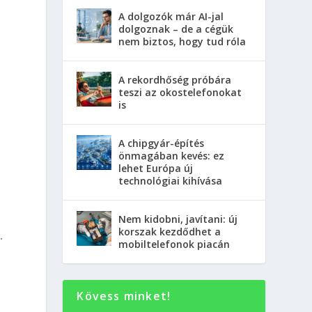
A dolgozók már AI-jal
dolgoznak – de a cégük
nem biztos, hogy tud róla
A rekordhőség próbára
teszi az okostelefonokat
is
A chipgyár-építés
önmagában kevés: ez
lehet Európa új
technológiai kihívása
Nem kidobni, javítani: új
korszak kezdődhet a
.
mobiltelefonok piacán
Kövess minket!