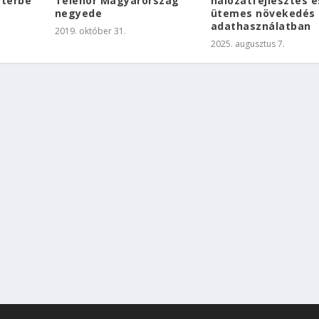
ttérbe
Telenor Magyarország
hálózatfejlesztés é
negyede
ütemes növekedés 
adathasználatban
2019. október 31.
2025. augusztus 7.