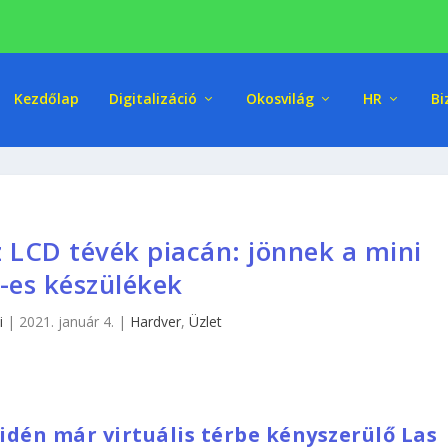
Kezdőlap
Digitalizáció
Okosvilág
HR
Bi
z LCD tévék piacán: jönnek a mini
-es készülékek
i
|
2021. január 4.
|
Hardver
,
Üzlet
 idén már virtuális térbe kényszerülő Las