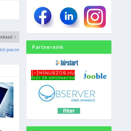
etkező
Partnereink
tói piacon