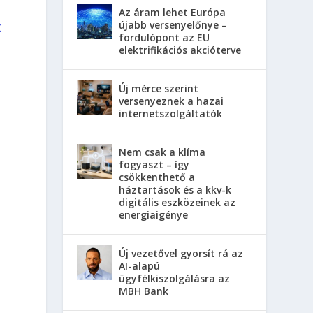
Az áram lehet Európa
k
újabb versenyelőnye –
fordulópont az EU
elektrifikációs akcióterve
Új mérce szerint
versenyeznek a hazai
internetszolgáltatók
Nem csak a klíma
fogyaszt – így
csökkenthető a
háztartások és a kkv-k
digitális eszközeinek az
energiaigénye
Új vezetővel gyorsít rá az
AI-alapú
ügyfélkiszolgálásra az
MBH Bank