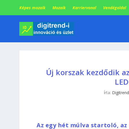
Képes mozaik
Mozaik
Karriervonal
Vendégoldal
Új korszak kezdődik a
LED
Írta:
Digitrend
Az egy hét múlva startoló, az