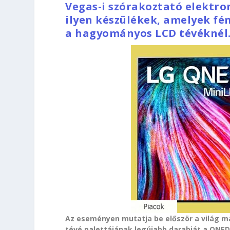
Vegas-i szórakoztató elektro
ilyen készülékek, amelyek fé
a hagyományos LCD tévéknél
Az eseményen mutatja be először a világ 
tévé palettájának legújabb darabját a QNED 