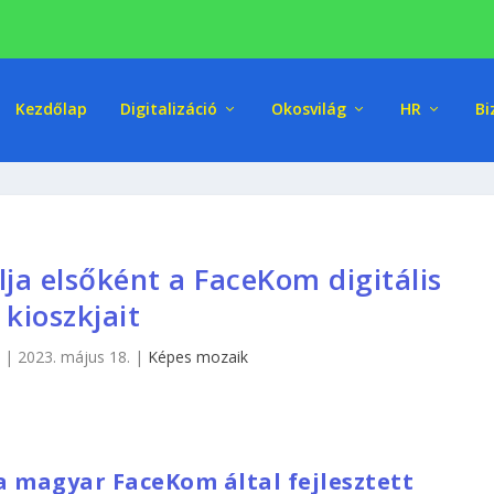
Kezdőlap
Digitalizáció
Okosvilág
HR
Bi
a elsőként a FaceKom digitális
kioszkjait
|
2023. május 18.
|
Képes mozaik
 magyar FaceKom által fejlesztett