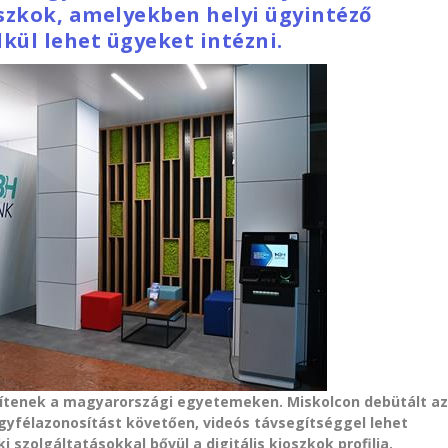
oszkok, amelyekben helyi ügyintéző
ül lehet ügyeket intézni.
lepítenek a magyarországi egyetemeken. Miskolcon debütált a
 ügyfélazonosítást követően, videós távsegítséggel lehet
 szolgáltatásokkal bővül a digitális kioszkok profilja.