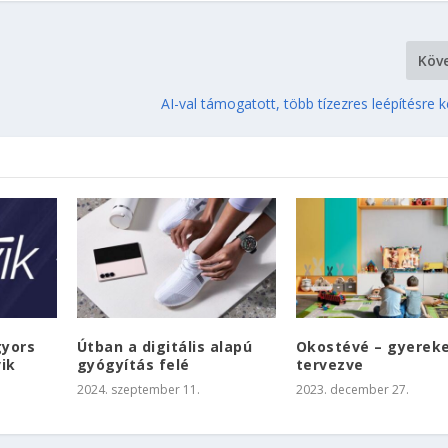
Köv
AI-val támogatott, több tízezres leépítésre 
gyors
Útban a digitális alapú
Okostévé – gyerek
vik
gyógyítás felé
tervezve
2024. szeptember 11.
2023. december 27.