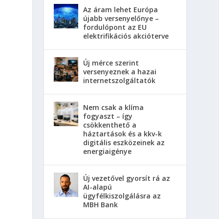
Az áram lehet Európa
újabb versenyelőnye –
fordulópont az EU
elektrifikációs akcióterve
Új mérce szerint
versenyeznek a hazai
internetszolgáltatók
Nem csak a klíma
fogyaszt – így
csökkenthető a
háztartások és a kkv-k
digitális eszközeinek az
energiaigénye
Új vezetővel gyorsít rá az
AI-alapú
ügyfélkiszolgálásra az
z
MBH Bank