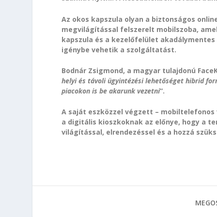
Az okos kapszula olyan a biztonságos onli
megvilágítással felszerelt mobilszoba, amel
kapszula és a kezelőfelület akadálymentes 
igénybe vehetik a szolgáltatást.
Bodnár Zsigmond, a magyar tulajdonú Face
helyi és távoli ügyintézési lehetőséget hibrid 
piacokon is be akarunk vezetni
”.
A saját eszközzel végzett – mobiltelefonos
a digitális kioszkoknak az előnye, hogy a t
világítással, elrendezéssel és a hozzá szüksé
MEGOS