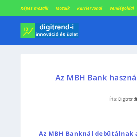
Képes mozaik
Mozaik
Karriervonal
Vendégoldal
Az MBH Bank használj
Írta:
Digitrendi
Az MBH Banknál debütálnak a