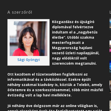
A szerzőről
Közgazdász és újságíró
diplomával felvértezve
indultam el a „nagybetűs
életbe”. Utóbbi szakma
mesterfogásait a
Magyarország hajdani
vezető üzleti napilapjánál,
nagy elődöktől volt
Sági Gyöngyi
szerencsém megtanulni.
Ott kezdtem el tüzetesebben foglalkozni az
informatikával és a távközléssel. Ezekre épült
néhány szakmai kiadvány is, köztük a Telebit, amely
ötletemre és a szerkesztésemmel, több mint másfél
évtizedig volt a lap havi melléklete.
Jó néhány éve dolgozom már az online világban is,
ennek részeként é
vek óta foglalkoztatott egy saját