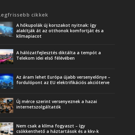
Legfrissebb cikkek
A hőkupolák új korszakot nyitnak: így
alakítják át az otthonok komfortját és a
klímapiacot
A hálózatfejlesztés diktálta a tempót a
Telekom idei első félévében
Az áram lehet Európa újabb versenyelőnye –
fordulópont az EU elektrifikációs akcióterve
Új mérce szerint versenyeznek a hazai
internetszolgáltatók
Nem csak a klíma fogyaszt – így
csökkenthető a háztartások és a kkv-k