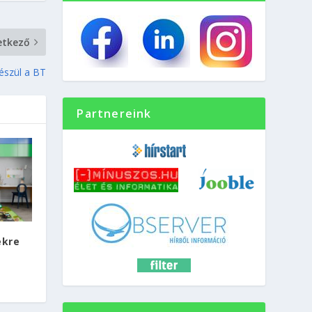
etkező
készül a BT
Partnereink
ekre