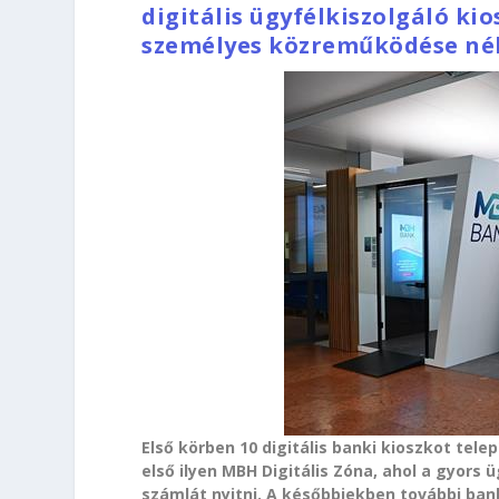
digitális ügyfélkiszolgáló ki
személyes közreműködése nélk
Első körben 10 digitális banki kioszkot te
első ilyen MBH Digitális Zóna, ahol a gyors
számlát nyitni. A későbbiekben további banki