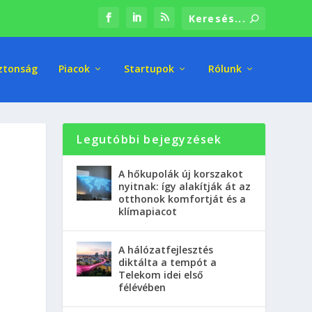
ztonság
Piacok
Startupok
Rólunk
Legutóbbi bejegyzések
A hőkupolák új korszakot
nyitnak: így alakítják át az
otthonok komfortját és a
klímapiacot
A hálózatfejlesztés
diktálta a tempót a
Telekom idei első
félévében