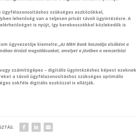
ne ügyfélazonosításhoz szükséges eszközökkel,
yben lehetőség van a teljesen privát távoli ügyintézésre. A
elérhetőséget is nyújt, így kerekesszékkel közlekedők is
Kom ügyvezetője kiemelte:„
Az MBH Bank használja elsőként a
formában ötvöző megoldásunkat, amelyet a jövőben a nemzetközi
 vagy számítógépes – digitális ügyintézéshez képest ezekne
ereket a távoli ügyfélazonosításhoz szükséges optimális
ges sokféle digitális eszközzel is ellátják.
ZTÁS: