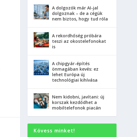
A dolgozók már AI-jal
dolgoznak – de a cégük
nem biztos, hogy tud róla
A rekordhőség próbára
teszi az okostelefonokat
is
A chipgyár-építés
önmagában kevés: ez
k
lehet Európa új
technológiai kihívása
Nem kidobni, javítani: új
korszak kezdődhet a
mobiltelefonok piacán
Kövess minket!