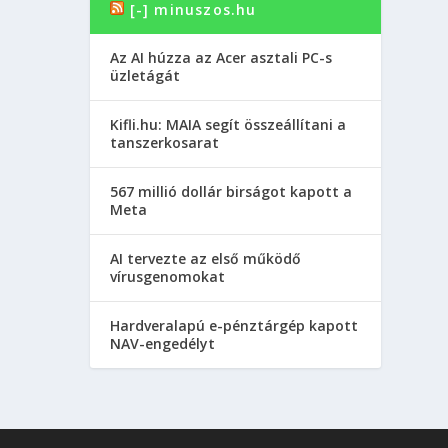
[-] minuszos.hu
Az AI húzza az Acer asztali PC-s
üzletágát
Kifli.hu: MAIA segít összeállítani a
tanszerkosarat
567 millió dollár birságot kapott a
Meta
AI tervezte az első működő
vírusgenomokat
Hardveralapú e-pénztárgép kapott
NAV-engedélyt